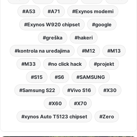
A53
A71
Exynos modemi
Exynos W920 chipset
google
greška
hakeri
kontrola na uređajima
M12
M13
M33
no click hack
projekt
S15
S6
SAMSUNG
Samsung S22
Vivo S16
X30
X60
X70
xynos Auto T5123 chipset
Zero