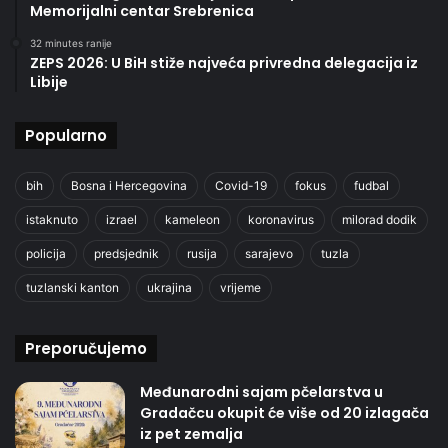
Memorijalni centar Srebrenica
32 minutes ranije
ZEPS 2026: U BiH stiže najveća privredna delegacija iz
Libije
Popularno
bih
Bosna i Hercegovina
Covid-19
fokus
fudbal
istaknuto
izrael
kameleon
koronavirus
milorad dodik
policija
predsjednik
rusija
sarajevo
tuzla
tuzlanski kanton
ukrajina
vrijeme
Preporučujemo
Međunarodni sajam pčelarstva u
Gradačcu okupit će više od 20 izlagača
iz pet zemalja