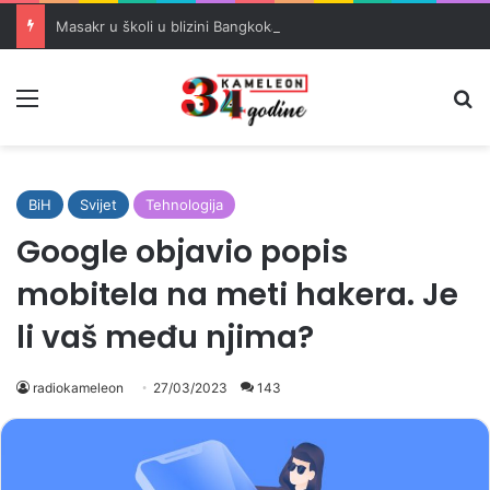
Masakr u školi u blizini Bangkoka: učenik ubio babu i dedu, pa pucao na nastavnike i đake
Meni
Pr
BiH
Svijet
Tehnologija
Google objavio popis
mobitela na meti hakera. Je
li vaš među njima?
radiokameleon
27/03/2023
143