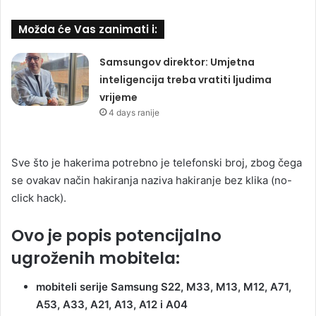
Možda će Vas zanimati i:
Samsungov direktor: Umjetna
inteligencija treba vratiti ljudima
vrijeme
4 days ranije
Sve što je hakerima potrebno je telefonski broj, zbog čega
se ovakav način hakiranja naziva hakiranje bez klika (no-
click hack).
Ovo je popis potencijalno
ugroženih mobitela:
mobiteli serije Samsung S22, M33, M13, M12, A71,
A53, A33, A21, A13, A12 i A04