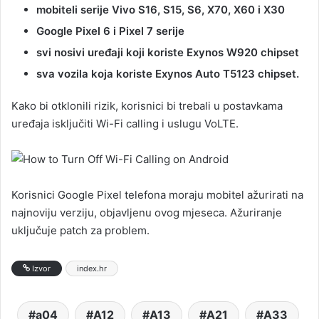
mobiteli serije Vivo S16, S15, S6, X70, X60 i X30
Google Pixel 6 i Pixel 7 serije
svi nosivi uređaji koji koriste Exynos W920 chipset
sva vozila koja koriste Exynos Auto T5123 chipset.
Kako bi otklonili rizik, korisnici bi trebali u postavkama
uređaja isključiti Wi-Fi calling i uslugu VoLTE.
Korisnici Google Pixel telefona moraju mobitel ažurirati na
najnoviju verziju, objavljenu ovog mjeseca. Ažuriranje
uključuje patch za problem.
Izvor
index.hr
a04
A12
A13
A21
A33