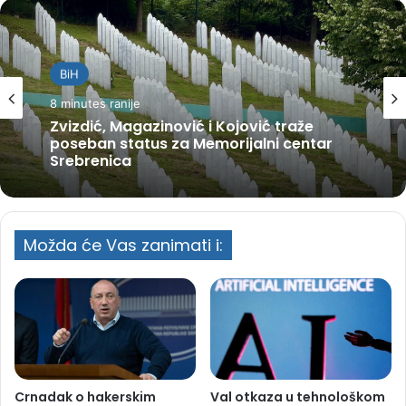
BiH
8 minutes ranije
Zvizdić, Magazinović i Kojović traže
poseban status za Memorijalni centar
Srebrenica
Možda će Vas zanimati i:
Crnadak o hakerskim
Val otkaza u tehnološkom