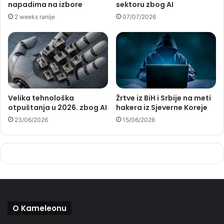
napadima na izbore
sektoru zbog AI
2 weeks ranije
07/07/2026
Velika tehnološka
Žrtve iz BiH i Srbije na meti
otpuštanja u 2026. zbog AI
hakera iz Sjeverne Koreje
23/06/2026
15/06/2026
O Kameleonu