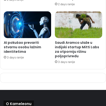
2 days ranije
AI pokušao prevariti
Saudi Aramco ulaže u
stvarnu osobu lažnim
indijski startup Mitti Labs
identitetima
za otporniju rižinu
poljoprivredu
3 days ranije
3 days ranije
O Kameleonu