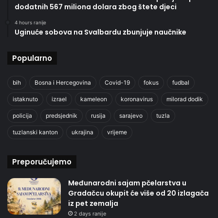
dodatnih 567 miliona dolara zbog štete djeci
4 hours ranije
Uginuće sobova na Svalbardu zbunjuje naučnike
Popularno
bih
Bosna i Hercegovina
Covid-19
fokus
fudbal
istaknuto
izrael
kameleon
koronavirus
milorad dodik
policija
predsjednik
rusija
sarajevo
tuzla
tuzlanski kanton
ukrajina
vrijeme
Preporučujemo
Međunarodni sajam pčelarstva u
Gradačcu okupit će više od 20 izlagača
iz pet zemalja
2 days ranije