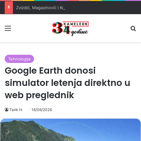
Zvizdić, Magazinović i Kojović traže poseban status za Memorijalni centar Srebrenica
Meni
Pr
Tehnologija
Google Earth donosi
simulator letenja direktno u
web preglednik
Tarik H.
16/06/2026