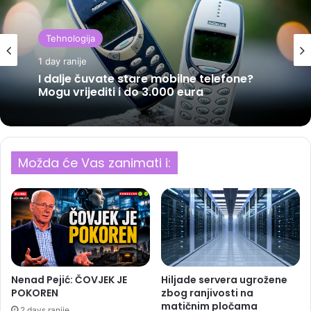
Tehnologija
1 day ranije
I dalje čuvate stare mobilne telefone?
Mogu vrijediti i do 3.000 eura
Možda će Vas zanimati i:
Nenad Pejić: ČOVJEK JE
Hiljade servera ugrožene
POKOREN
zbog ranjivosti na
matičnim pločama
2 days ranije