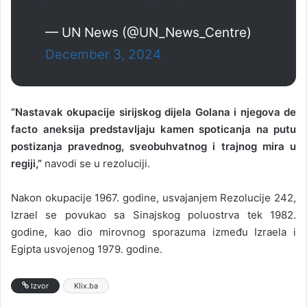
— UN News (@UN_News_Centre)
December 3, 2024
“Nastavak okupacije sirijskog dijela Golana i njegova de
facto aneksija predstavljaju kamen spoticanja na putu
postizanja pravednog, sveobuhvatnog i trajnog mira u
regiji,”
navodi se u rezoluciji.
Nakon okupacije 1967. godine, usvajanjem Rezolucije 242,
Izrael se povukao sa Sinajskog poluostrva tek 1982.
godine, kao dio mirovnog sporazuma između Izraela i
Egipta usvojenog 1979. godine.
Izvor
Klix.ba