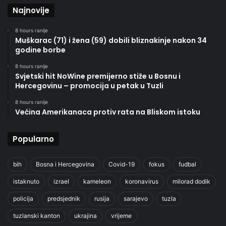
Najnovije
8 hours ranije
Muškarac (71) i žena (59) dobili bliznakinje nakon 34
godine borbe
8 hours ranije
Svjetski hit NoWine premijerno stiže u Bosnu i
Hercegovinu – promocija u petak u Tuzli
8 hours ranije
Većina Amerikanaca protiv rata na Bliskom istoku
Popularno
bih
Bosna i Hercegovina
Covid-19
fokus
fudbal
istaknuto
izrael
kameleon
koronavirus
milorad dodik
policija
predsjednik
rusija
sarajevo
tuzla
tuzlanski kanton
ukrajina
vrijeme