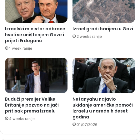
Izraelski ministar odbrane
Izrael gradi barijeru u Gazi
hvali se uništenjem Gaze i
2 weeks ranije
prijeti Erdoganu
1 week ranije
Budući premijer Velike
Netanyahu najavio
Britanije pozvao na jači
ukidanje američke pomoći
pritisak prema Izraelu
Izraelu u narednih deset
godina
4 weeks ranije
01/07/2026