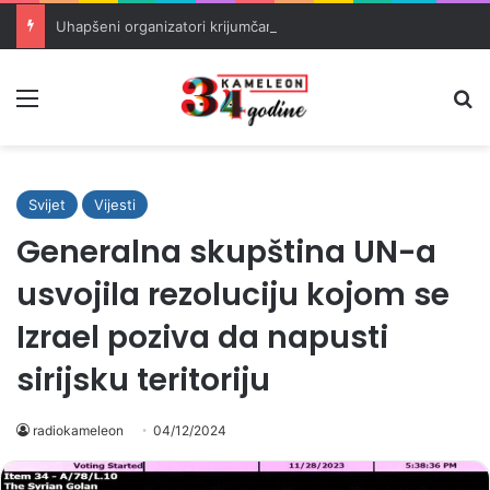
Uhapšeni organizatori krijumčarenja migranata preko BiH i Balkana
Meni
Pr
Svijet
Vijesti
Generalna skupština UN-a
usvojila rezoluciju kojom se
Izrael poziva da napusti
sirijsku teritoriju
radiokameleon
04/12/2024