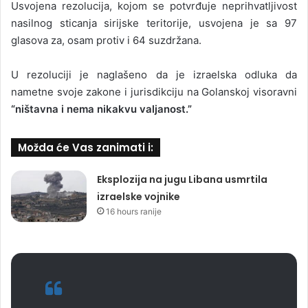
Usvojena rezolucija, kojom se potvrđuje neprihvatljivost
nasilnog sticanja sirijske teritorije, usvojena je sa 97
glasova za, osam protiv i 64 suzdržana.
U rezoluciji je naglašeno da je izraelska odluka da
nametne svoje zakone i jurisdikciju na Golanskoj visoravni
“ništavna i nema nikakvu valjanost.”
Možda će Vas zanimati i:
Eksplozija na jugu Libana usmrtila
izraelske vojnike
16 hours ranije