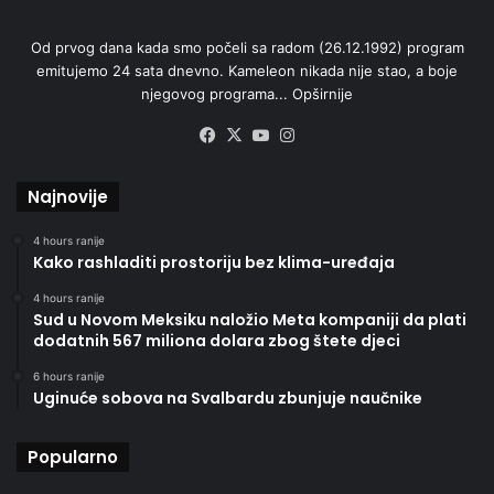
Od prvog dana kada smo počeli sa radom (26.12.1992) program
emitujemo 24 sata dnevno. Kameleon nikada nije stao, a boje
njegovog programa...
Opširnije
Facebook
X
YouTube
Instagram
Najnovije
4 hours ranije
Kako rashladiti prostoriju bez klima-uređaja
4 hours ranije
Sud u Novom Meksiku naložio Meta kompaniji da plati
dodatnih 567 miliona dolara zbog štete djeci
6 hours ranije
Uginuće sobova na Svalbardu zbunjuje naučnike
Popularno