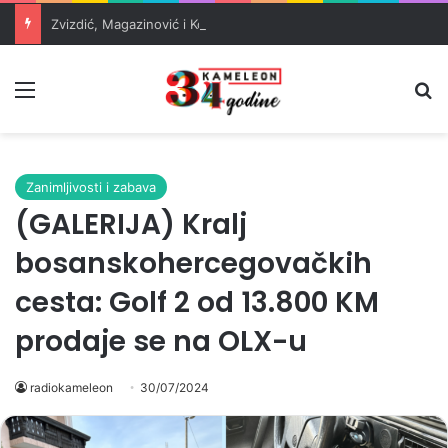
Zvizdić, Magazinović i Kojović traže poseban status za Memorijalni centar Srebrenica
Meni
Pr
Zanimljivosti i zabava
(GALERIJA) Kralj
bosanskohercegovačkih
cesta: Golf 2 od 13.800 KM
prodaje se na OLX-u
radiokameleon
30/07/2024