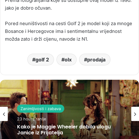
Prema fotografijama koje su dostupne ovaj model iz 1990.
jako je dobro očuvan.
Pored neuništivosti na cesti Golf 2 je model koji za mnoge
Bosance i Hercegovce ima i sentimentalnu vrijednost
možda zato i drži cijenu, navode iz N1.
golf 2
olx
prodaja
Zanimljivosti i zabava
23 hours ranije
Kako je Maggie Wheeler dobila ulogu
Janice iz Prijatelja