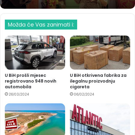
Možda će Vas zanimati i:
U BiH prošli mjesec
U BiH otkrivena fabrika za
registrovano 948 novih
ilegalnu proizvodnju
automobila
cigareta
26/03/2024
06/02/2024