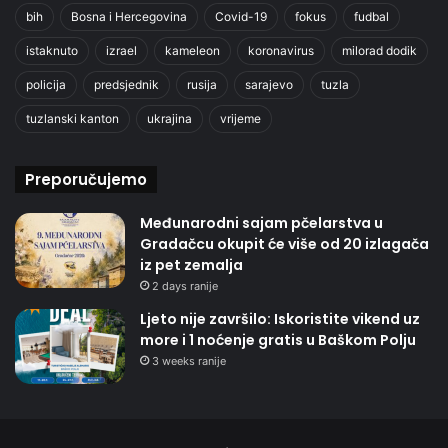
bih
Bosna i Hercegovina
Covid-19
fokus
fudbal
istaknuto
izrael
kameleon
koronavirus
milorad dodik
policija
predsjednik
rusija
sarajevo
tuzla
tuzlanski kanton
ukrajina
vrijeme
Preporučujemo
Međunarodni sajam pčelarstva u
Gradačcu okupit će više od 20 izlagača
iz pet zemalja
2 days ranije
Ljeto nije završilo: Iskoristite vikend uz
more i 1 noćenje gratis u Baškom Polju
3 weeks ranije