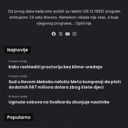
Od prvog dana kada smo počeli sa radom (26.12.1992) program
emitujemo 24 sata dnevno. Kameleon nikada nije stao, a boje
njegovog programa...
Opširnije
Facebook
X
YouTube
Instagram
Najnovije
4 hours ranije
Kako rashladiti prostoriju bez klima-uređaja
4 hours ranije
Sud u Novom Meksiku naložio Meta kompaniji da plati
dodatnih 567 miliona dolara zbog štete djeci
6 hours ranije
Uginuće sobova na Svalbardu zbunjuje naučnike
Popularno