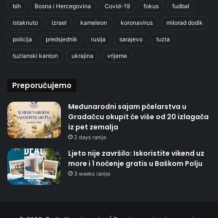
bih
Bosna i Hercegovina
Covid-19
fokus
fudbal
istaknuto
izrael
kameleon
koronavirus
milorad dodik
policija
predsjednik
rusija
sarajevo
tuzla
tuzlanski kanton
ukrajina
vrijeme
Preporučujemo
Međunarodni sajam pčelarstva u
Gradačcu okupit će više od 20 izlagača
iz pet zemalja
2 days ranije
Ljeto nije završilo: Iskoristite vikend uz
more i 1 noćenje gratis u Baškom Polju
3 weeks ranije