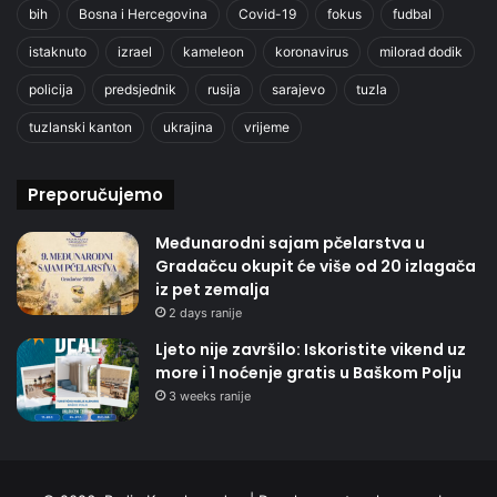
bih
Bosna i Hercegovina
Covid-19
fokus
fudbal
istaknuto
izrael
kameleon
koronavirus
milorad dodik
policija
predsjednik
rusija
sarajevo
tuzla
tuzlanski kanton
ukrajina
vrijeme
Preporučujemo
Međunarodni sajam pčelarstva u
Gradačcu okupit će više od 20 izlagača
iz pet zemalja
2 days ranije
Ljeto nije završilo: Iskoristite vikend uz
more i 1 noćenje gratis u Baškom Polju
3 weeks ranije