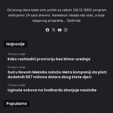
Od prvog dana kada smo počeli sa radom (26.12.1992) program
emitujemo 24 sata dnevno. Kameleon nikada nije stao, a boje
njegovog programa...
Opširnije
Facebook
X
YouTube
Instagram
Najnovije
10 hours ranije
Kako rashladiti prostoriju bez klima-uređaja
10 hours ranije
Sud u Novom Meksiku naložio Meta kompaniji da plati
dodatnih 567 miliona dolara zbog štete djeci
12 hours ranije
Uginuće sobova na Svalbardu zbunjuje naučnike
Popularno