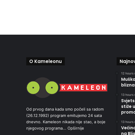
O Kameleonu
Najnov
12 hours 
Muškar
blizna
13 hours 
Svjets
stiže 
Od prvog dana kada smo počeli sa radom
promoc
(26.12.1992) program emitujemo 24 sata
dnevno. Kameleon nikada nije stao, a boje
13 hours 
Većin
njegovog programa...
Opširnije
na Bli