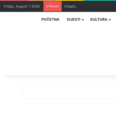
Friday, August 7 2026
U fokusu
Uhapšeni organizatori krijumčar
POČETNA
VIJESTI
KULTURA