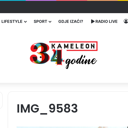
enja migranata preko BiH i Balkana
LIFESTYLE
SPORT
GDJE IZAĆI?
RADIO LIVE
IMG_9583