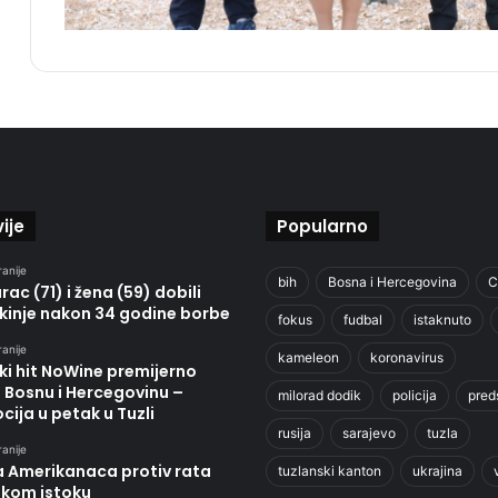
ije
Popularno
ranije
bih
Bosna i Hercegovina
C
ac (71) i žena (59) dobili
kinje nakon 34 godine borbe
fokus
fudbal
istaknuto
ranije
kameleon
koronavirus
ki hit NoWine premijerno
u Bosnu i Hercegovinu –
milorad dodik
policija
pred
ija u petak u Tuzli
rusija
sarajevo
tuzla
ranije
a Amerikanaca protiv rata
tuzlanski kanton
ukrajina
skom istoku