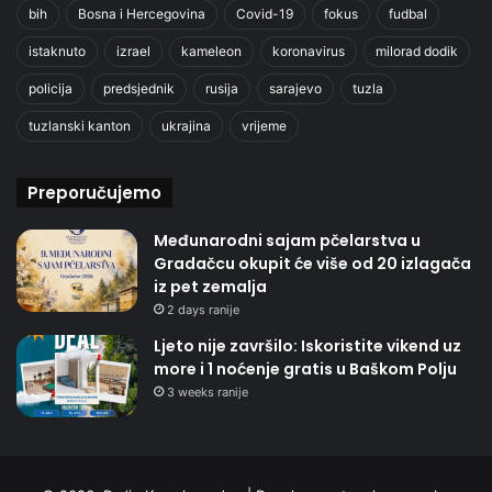
bih
Bosna i Hercegovina
Covid-19
fokus
fudbal
istaknuto
izrael
kameleon
koronavirus
milorad dodik
policija
predsjednik
rusija
sarajevo
tuzla
tuzlanski kanton
ukrajina
vrijeme
Preporučujemo
Međunarodni sajam pčelarstva u
Gradačcu okupit će više od 20 izlagača
iz pet zemalja
2 days ranije
Ljeto nije završilo: Iskoristite vikend uz
more i 1 noćenje gratis u Baškom Polju
3 weeks ranije