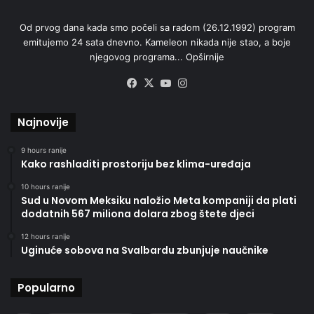
Od prvog dana kada smo počeli sa radom (26.12.1992) program
emitujemo 24 sata dnevno. Kameleon nikada nije stao, a boje
njegovog programa...
Opširnije
Facebook
X
YouTube
Instagram
Najnovije
9 hours ranije
Kako rashladiti prostoriju bez klima-uređaja
10 hours ranije
Sud u Novom Meksiku naložio Meta kompaniji da plati
dodatnih 567 miliona dolara zbog štete djeci
12 hours ranije
Uginuće sobova na Svalbardu zbunjuje naučnike
Popularno