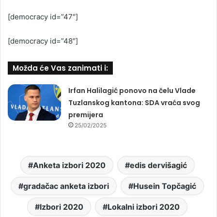
[democracy id=”47″]
[democracy id=”48″]
Možda će Vas zanimati i:
Irfan Halilagić ponovo na čelu Vlade
Tuzlanskog kantona: SDA vraća svog
premijera
25/02/2025
Anketa izbori 2020
edis dervišagić
gradačac anketa izbori
Husein Topčagić
Izbori 2020
Lokalni izbori 2020