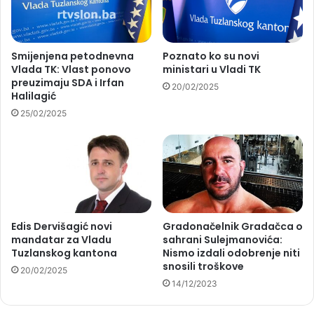
Smijenjena petodnevna
Poznato ko su novi
Vlada TK: Vlast ponovo
ministari u Vladi TK
preuzimaju SDA i Irfan
20/02/2025
Halilagić
25/02/2025
Edis Dervišagić novi
Gradonačelnik Gradačca o
mandatar za Vladu
sahrani Sulejmanovića:
Tuzlanskog kantona
Nismo izdali odobrenje niti
snosili troškove
20/02/2025
14/12/2023