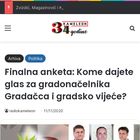
Zvizdić, Magazinović i Kojović traže poseban status za Memorijalni centar Srebrenica
Meni
Pr
Arhiva
Politika
Finalna anketa: Kome dajete
glas za gradonačelnika
Gradačca i gradsko vijeće?
radiokameleon
11/11/2020