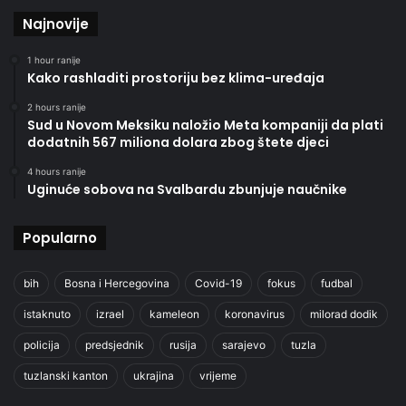
Najnovije
1 hour ranije
Kako rashladiti prostoriju bez klima-uređaja
2 hours ranije
Sud u Novom Meksiku naložio Meta kompaniji da plati
dodatnih 567 miliona dolara zbog štete djeci
4 hours ranije
Uginuće sobova na Svalbardu zbunjuje naučnike
Popularno
bih
Bosna i Hercegovina
Covid-19
fokus
fudbal
istaknuto
izrael
kameleon
koronavirus
milorad dodik
policija
predsjednik
rusija
sarajevo
tuzla
tuzlanski kanton
ukrajina
vrijeme