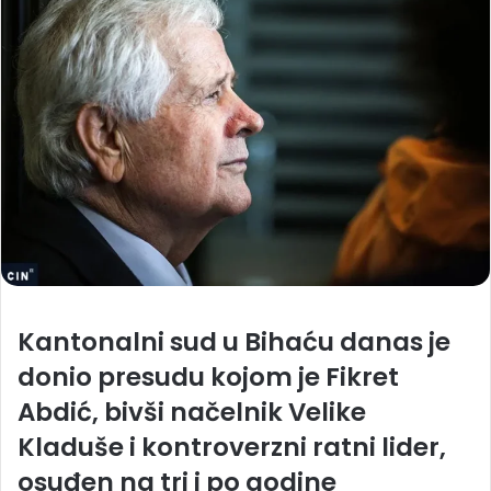
Kantonalni sud u Bihaću danas je
donio presudu kojom je
Fikret
Abdić
, bivši načelnik Velike
Kladuše i kontroverzni ratni lider,
osuđen na
tri i po godine