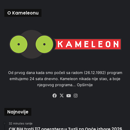
O Kameleonu
Od prvog dana kada smo počeli sa radom (26.12.1992) program
emitujemo 24 sata dnevno. Kameleon nikada nije stao, a boje
njegovog programa...
Opširnije
Facebook
X
YouTube
Instagram
Najnovije
32 minutes ranije
CIK BiH traži 117 operatera u Tuzli za Opće izbore 2026.