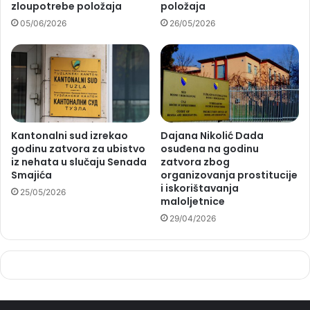
zloupotrebe položaja
položaja
05/06/2026
26/05/2026
Kantonalni sud izrekao
Dajana Nikolić Dada
godinu zatvora za ubistvo
osuđena na godinu
iz nehata u slučaju Senada
zatvora zbog
Smajića
organizovanja prostitucije
i iskorištavanja
25/05/2026
maloljetnice
29/04/2026