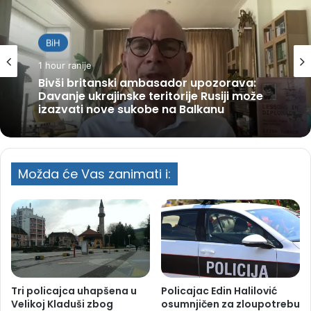
BiH
1 hour ranije
Bivši britanski ambasador upozorava:
Davanje ukrajinske teritorije Rusiji može
izazvati nove sukobe na Balkanu
Možda će Vas zanimati i:
Tri policajca uhapšena u
Policajac Edin Halilović
Velikoj Kladuši zbog
osumnjičen za zloupotrebu