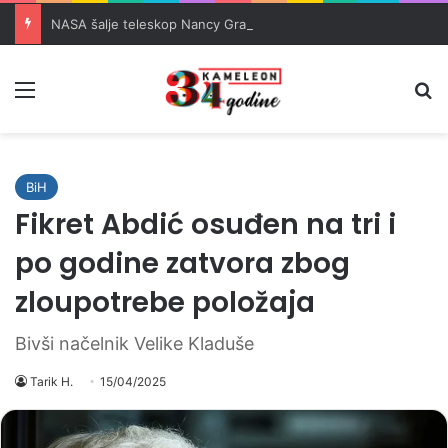
NASA šalje teleskop Nancy Grace Roman vrijedan 4 milijarde dolara u svemir
Meni
Pr
BiH
Fikret Abdić osuđen na tri i
po godine zatvora zbog
zloupotrebe položaja
Bivši načelnik Velike Kladuše
Tarik H.
15/04/2025