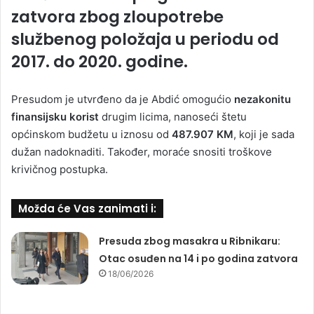
zatvora
zbog zloupotrebe
službenog položaja u periodu od
2017. do 2020. godine.
Presudom je utvrđeno da je Abdić omogućio
nezakonitu
finansijsku korist
drugim licima, nanoseći štetu
općinskom budžetu u iznosu od
487.907 KM
, koji je sada
dužan nadoknaditi. Također, moraće snositi troškove
krivičnog postupka.
Možda će Vas zanimati i:
Presuda zbog masakra u Ribnikaru:
Otac osuđen na 14 i po godina zatvora
18/06/2026