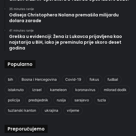
35 minutes ranije
Odiseja Christophera Nolana premašila milijardu
dolara zarade
41 minutes ranije
Greška u evidenciji: Žena iz Lukavca prijavljena kao
najstarija u BiH, iako je preminula prije skoro deset
godina
Popularno
bih
Bosna i Hercegovina
Covid-19
fokus
fudbal
istaknuto
izrael
kameleon
koronavirus
milorad dodik
policija
predsjednik
rusija
sarajevo
tuzla
tuzlanski kanton
ukrajina
vrijeme
Preporučujemo