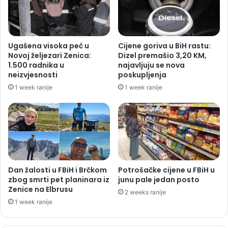
Ugašena visoka peć u
Cijene goriva u BiH rastu:
Novoj željezari Zenica:
Dizel premašio 3,20 KM,
1.500 radnika u
najavljuju se nova
neizvjesnosti
poskupljenja
1 week ranije
1 week ranije
Dan žalosti u FBiH i Brčkom
Potrošačke cijene u FBiH u
zbog smrti pet planinara iz
junu pale jedan posto
Zenice na Elbrusu
2 weeks ranije
1 week ranije