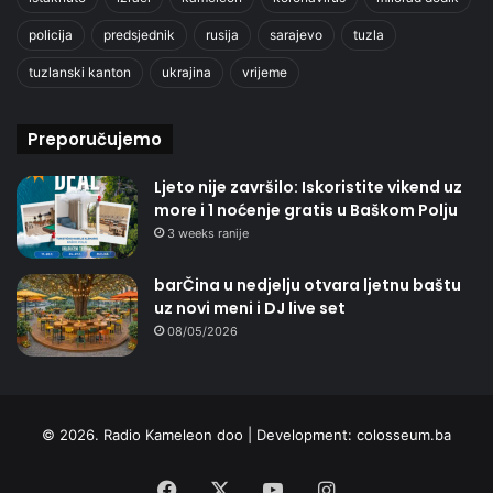
policija
predsjednik
rusija
sarajevo
tuzla
tuzlanski kanton
ukrajina
vrijeme
Preporučujemo
Ljeto nije završilo: Iskoristite vikend uz
more i 1 noćenje gratis u Baškom Polju
3 weeks ranije
barČina u nedjelju otvara ljetnu baštu
uz novi meni i DJ live set
08/05/2026
© 2026. Radio Kameleon doo | Development:
colosseum.ba
Facebook
X
YouTube
Instagram