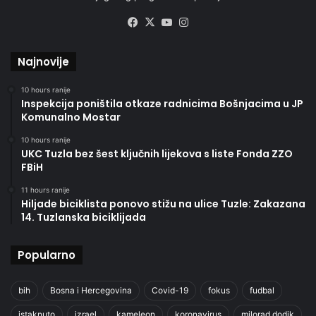
Facebook
X
YouTube
Instagram
Najnovije
10 hours ranije
Inspekcija poništila otkaze radnicima Bošnjacima u JP
Komunalno Mostar
10 hours ranije
UKC Tuzla bez šest ključnih lijekova s liste Fonda ZZO
FBiH
11 hours ranije
Hiljade biciklista ponovo stižu na ulice Tuzle: Zakazana
14. Tuzlanska biciklijada
Popularno
bih
Bosna i Hercegovina
Covid-19
fokus
fudbal
istaknuto
izrael
kameleon
koronavirus
milorad dodik