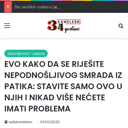
Dio zeničkih rudara u jami zbog neisplaćenih plata i problema sa zdravstvenim knjižicama
Meni
Pr
Zanimljivosti i zabava
EVO KAKO DA SE RIJEŠITE
NEPODNOŠLJIVOG SMRADA IZ
PATIKA: STAVITE SAMO OVO U
NJIH I NIKAD VIŠE NEĆETE
IMATI PROBLEMA
radiokameleon
04/02/2020