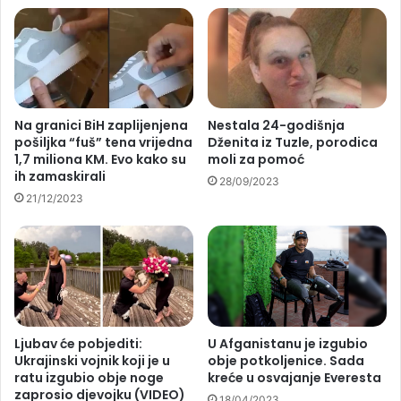
Na granici BiH zaplijenjena
Nestala 24-godišnja
pošiljka “fuš” tena vrijedna
Dženita iz Tuzle, porodica
1,7 miliona KM. Evo kako su
moli za pomoć
ih zamaskirali
28/09/2023
21/12/2023
Ljubav će pobjediti:
U Afganistanu je izgubio
Ukrajinski vojnik koji je u
obje potkoljenice. Sada
ratu izgubio obje noge
kreće u osvajanje Everesta
zaprosio djevojku (VIDEO)
18/04/2023