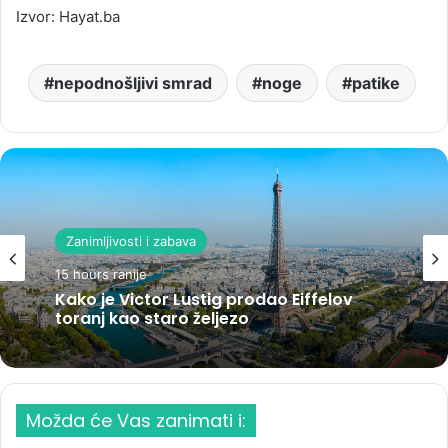
Izvor: Hayat.ba
nepodnošljivi smrad
noge
patike
Zanimljivosti i zabava
15 hours ranije
Kako je Victor Lustig prodao Eiffelov
toranj kao staro željezo
Možda će Vas zanimati i: