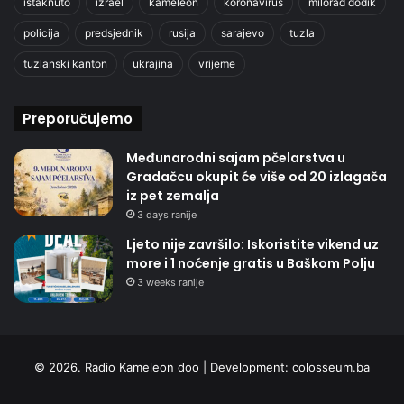
istaknuto
izrael
kameleon
koronavirus
milorad dodik
policija
predsjednik
rusija
sarajevo
tuzla
tuzlanski kanton
ukrajina
vrijeme
Preporučujemo
Međunarodni sajam pčelarstva u
Gradačcu okupit će više od 20 izlagača
iz pet zemalja
3 days ranije
Ljeto nije završilo: Iskoristite vikend uz
more i 1 noćenje gratis u Baškom Polju
3 weeks ranije
© 2026. Radio Kameleon doo | Development:
colosseum.ba