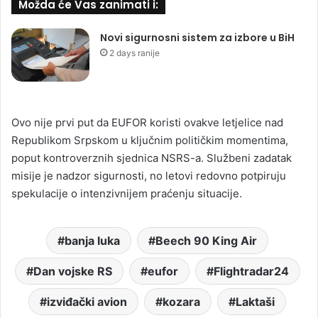
Možda će Vas zanimati i:
Novi sigurnosni sistem za izbore u BiH
2 days ranije
Ovo nije prvi put da EUFOR koristi ovakve letjelice nad
Republikom Srpskom u ključnim političkim momentima,
poput kontroverznih sjednica NSRS-a. Službeni zadatak
misije je nadzor sigurnosti, no letovi redovno potpiruju
spekulacije o intenzivnijem praćenju situacije.
banja luka
Beech 90 King Air
Dan vojske RS
eufor
Flightradar24
izviđački avion
kozara
Laktaši