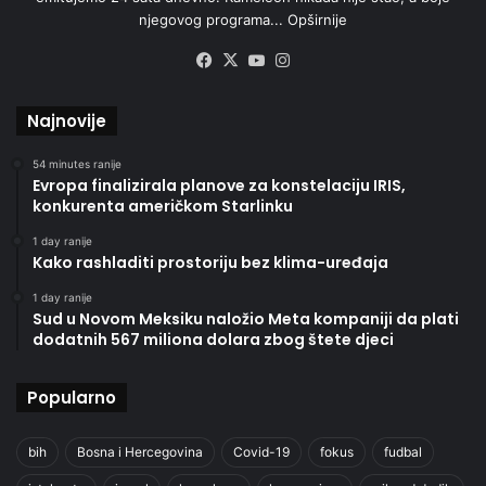
njegovog programa...
Opširnije
Facebook
X
YouTube
Instagram
Najnovije
54 minutes ranije
Evropa finalizirala planove za konstelaciju IRIS,
konkurenta američkom Starlinku
1 day ranije
Kako rashladiti prostoriju bez klima-uređaja
1 day ranije
Sud u Novom Meksiku naložio Meta kompaniji da plati
dodatnih 567 miliona dolara zbog štete djeci
Popularno
bih
Bosna i Hercegovina
Covid-19
fokus
fudbal