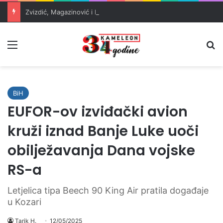
Zvizdić, Magazinović i Kojović traže poseban status za Memorijalni centar Srebrenica
Meni
Pr
BiH
EUFOR-ov izviđački avion
kruži iznad Banje Luke uoči
obilježavanja Dana vojske
RS-a
Letjelica tipa Beech 90 King Air pratila događaje
u Kozari
Tarik H.
12/05/2025