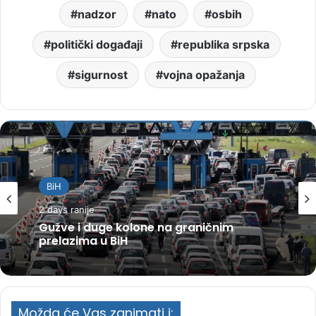
nadzor
nato
osbih
politički događaji
republika srpska
sigurnost
vojna opažanja
BiH
2 days ranije
Gužve i duge kolone na graničnim
prelazima u BiH
Možda će Vas zanimati i: