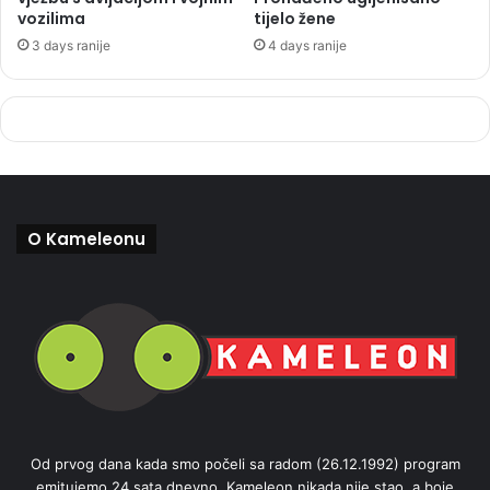
vozilima
tijelo žene
3 days ranije
4 days ranije
O Kameleonu
Od prvog dana kada smo počeli sa radom (26.12.1992) program
emitujemo 24 sata dnevno. Kameleon nikada nije stao, a boje