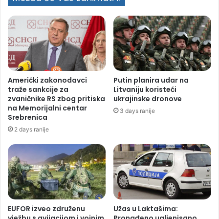
Američki zakonodavci
Putin planira udar na
traže sankcije za
Litvaniju koristeći
zvaničnike RS zbog pritiska
ukrajinske dronove
na Memorijalni centar
3 days ranije
Srebrenica
2 days ranije
EUFOR izveo združenu
Užas u Laktašima:
vježbu s avijacijom i vojnim
Pronađeno ugljenisano