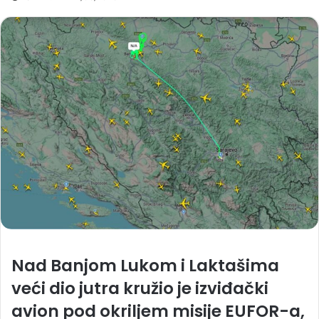
Nad Banjom Lukom i Laktašima
veći dio jutra kružio je izviđački
avion pod okriljem misije EUFOR-a,