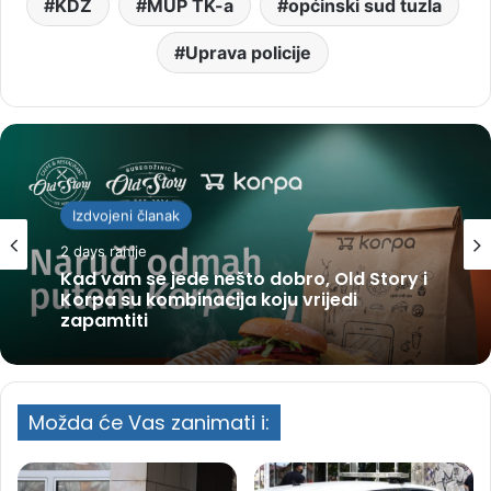
KDZ
MUP TK-a
općinski sud tuzla
Uprava policije
Izdvojeni članak
2 days ranije
Kad vam se jede nešto dobro, Old Story i
Korpa su kombinacija koju vrijedi
zapamtiti
Možda će Vas zanimati i: