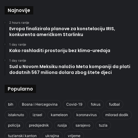
Najnovije
2 hours ranije
Evropa finalizirala planove za konstelaciju IRIS,
konkurenta američkom Starlinku
1 day ranije
Kako rashladiti prostoriju bez klima-uređaja
1 day ranije
Sud u Novom Meksiku naložio Meta kompaniji da plati
dodatnih 567 miliona dolara zbog štete djeci
Popularno
bih
Bosna i Hercegovina
Covid-19
fokus
fudbal
istaknuto
izrael
kameleon
koronavirus
milorad dodik
policija
predsjednik
rusija
sarajevo
tuzla
tuzlanski kanton
ukrajina
vrijeme