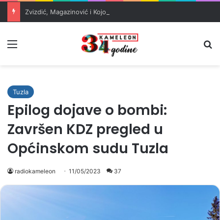
Zvizdić, Magazinović i Kojović traže poseban status za Memorijalni centar Srebrenica
Meni
Pr
Tuzla
Epilog dojave o bombi:
Završen KDZ pregled u
Općinskom sudu Tuzla
radiokameleon
11/05/2023
37