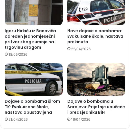
Igoru Hirkiću iz Banovića
Nove dojave o bombama:
određen jednomjesečni
Evakuisane škole, nastava
pritvor zbog sumnje na
prekinuta
trgovinu drogom
22/04/2026
18/05/2026
Dojave o bombama širom
Dojave o bombama u
TK: Evakuisane škole,
Sarajevu: Prijetnje upućene
nastava obustavljena
i predsjedniku BiH
21/04/2026
16/04/2026