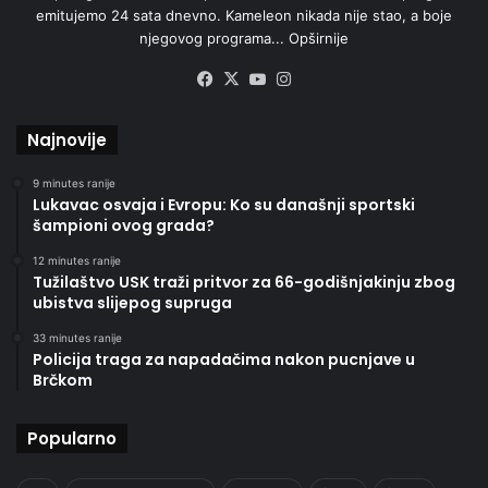
emitujemo 24 sata dnevno. Kameleon nikada nije stao, a boje
njegovog programa...
Opširnije
Facebook
X
YouTube
Instagram
Najnovije
9 minutes ranije
Lukavac osvaja i Evropu: Ko su današnji sportski
šampioni ovog grada?
12 minutes ranije
Tužilaštvo USK traži pritvor za 66-godišnjakinju zbog
ubistva slijepog supruga
33 minutes ranije
Policija traga za napadačima nakon pucnjave u
Brčkom
Popularno