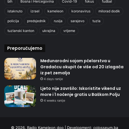
bih
Bosna i Hercegovina
Covid-19
fokus
fudbal
istaknuto
izrael
kameleon
koronavirus
milorad dodik
policija
predsjednik
rusija
sarajevo
tuzla
tuzlanski kanton
ukrajina
vrijeme
Preporučujemo
Međunarodni sajam pčelarstva u
Gradačcu okupit će više od 20 izlagača
iz pet zemalja
4 days ranije
Ljeto nije završilo: Iskoristite vikend uz
more i 1 noćenje gratis u Baškom Polju
4 weeks ranije
© 2026. Radio Kameleon doo | Development:
colosseum.ba