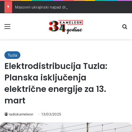
Masovni ukrajinski napad dronovima na rusku rafineriju u Tatarstanu
Meni
Pr
Tuzla
Elektrodistribucija Tuzla:
Planska isključenja
električne energije za 13.
mart
radiokameleon
13/03/2025