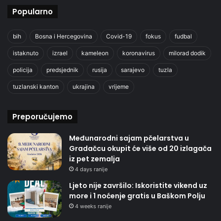
Popularno
bih
Bosna i Hercegovina
Covid-19
fokus
fudbal
istaknuto
izrael
kameleon
koronavirus
milorad dodik
policija
predsjednik
rusija
sarajevo
tuzla
tuzlanski kanton
ukrajina
vrijeme
Preporučujemo
Međunarodni sajam pčelarstva u
Gradačcu okupit će više od 20 izlagača
iz pet zemalja
4 days ranije
Ljeto nije završilo: Iskoristite vikend uz
more i 1 noćenje gratis u Baškom Polju
4 weeks ranije