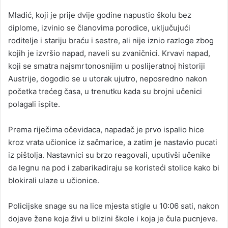
Mladić, koji je prije dvije godine napustio školu bez
diplome, izvinio se članovima porodice, uključujući
roditelje i stariju braću i sestre, ali nije iznio razloge zbog
kojih je izvršio napad, naveli su zvaničnici. Krvavi napad,
koji se smatra najsmrtonosnijim u poslijeratnoj historiji
Austrije, dogodio se u utorak ujutro, neposredno nakon
početka trećeg časa, u trenutku kada su brojni učenici
polagali ispite.
Prema riječima očevidaca, napadač je prvo ispalio hice
kroz vrata učionice iz sačmarice, a zatim je nastavio pucati
iz pištolja. Nastavnici su brzo reagovali, uputivši učenike
da legnu na pod i zabarikadiraju se koristeći stolice kako bi
blokirali ulaze u učionice.
Policijske snage su na lice mjesta stigle u 10:06 sati, nakon
dojave žene koja živi u blizini škole i koja je čula pucnjeve.