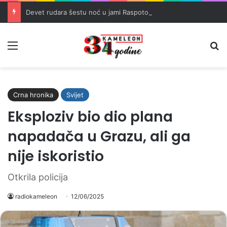
Devet rudara šestu noć u jami Raspotočje traži isplatu dugovanih plaća
Meni
Pr
Crna hronika
Svijet
Eksploziv bio dio plana
napadača u Grazu, ali ga
nije iskoristio
Otkrila policija
radiokameleon
12/06/2025