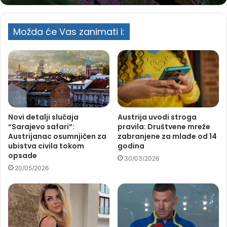
Možda će Vas zanimati i:
Novi detalji slučaja
Austrija uvodi stroga
“Sarajevo safari”:
pravila: Društvene mreže
Austrijanac osumnjičen za
zabranjene za mlađe od 14
ubistva civila tokom
godina
opsade
30/03/2026
20/05/2026