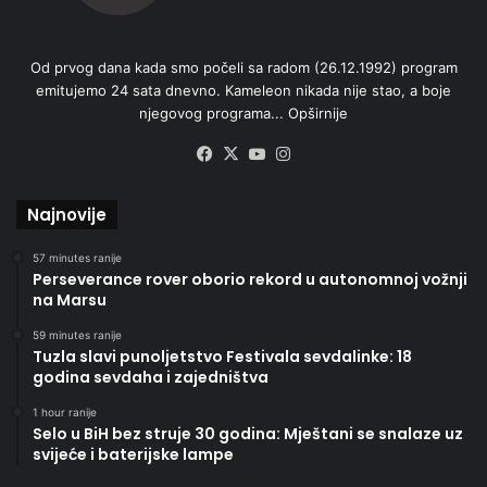
Od prvog dana kada smo počeli sa radom (26.12.1992) program
emitujemo 24 sata dnevno. Kameleon nikada nije stao, a boje
njegovog programa...
Opširnije
Facebook
X
YouTube
Instagram
Najnovije
57 minutes ranije
Perseverance rover oborio rekord u autonomnoj vožnji
na Marsu
59 minutes ranije
Tuzla slavi punoljetstvo Festivala sevdalinke: 18
godina sevdaha i zajedništva
1 hour ranije
Selo u BiH bez struje 30 godina: Mještani se snalaze uz
svijeće i baterijske lampe