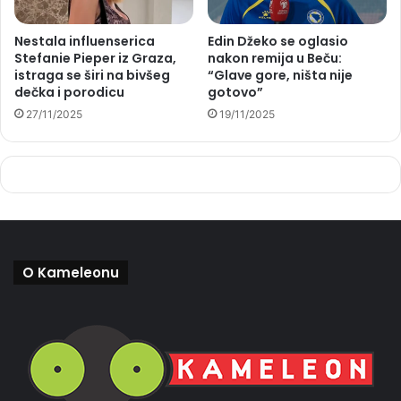
Nestala influenserica
Edin Džeko se oglasio
Stefanie Pieper iz Graza,
nakon remija u Beču:
istraga se širi na bivšeg
“Glave gore, ništa nije
dečka i porodicu
gotovo”
27/11/2025
19/11/2025
O Kameleonu