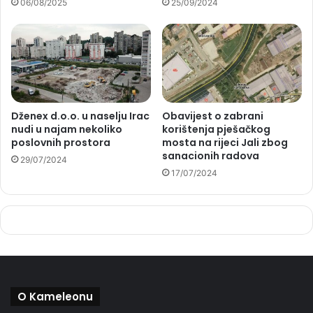
06/08/2025
25/09/2024
Dženex d.o.o. u naselju Irac
Obavijest o zabrani
nudi u najam nekoliko
korištenja pješačkog
poslovnih prostora
mosta na rijeci Jali zbog
sanacionih radova
29/07/2024
17/07/2024
O Kameleonu