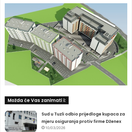
Možda će Vas zanimati i:
Sud u Tuzli odbio prijedloge kupaca za
mjeru osiguranja protiv firme Dženex
10/03/2026