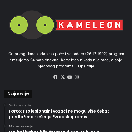
Od prvog dana kada smo počeli sa radom (26.12.1992) program
emitujemo 24 sata dnevno. Kameleon nikada nije stao, a boje
njegovog programa...
Opširnije
Facebook
X
YouTube
Instagram
Najnovije
3 minutes ranije
Forto: Profesionalni vozači ne mogu više čekati –
predloženo rješenje Evropskoj komisiji
18 minutes ranije
Majka i baka ubile četvero djece u Njujorku