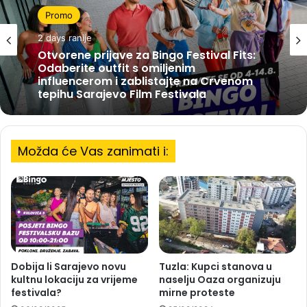
Promo
2 days ranije
Otvorene prijave za Bingo Festival Fits:
Odaberite outfit s omiljenim
influencerom i zablistajte na Crvenom
tepihu Sarajevo Film Festivala
Možda će Vas zanimati i:
Dobija li Sarajevo novu
Tuzla: Kupci stanova u
kultnu lokaciju za vrijeme
naselju Oaza organizuju
festivala?
mirne proteste