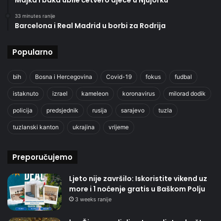
33 minutes ranije
Barcelona i Real Madrid u borbi za Rodrija
Popularno
bih
Bosna i Hercegovina
Covid-19
fokus
fudbal
istaknuto
izrael
kameleon
koronavirus
milorad dodik
policija
predsjednik
rusija
sarajevo
tuzla
tuzlanski kanton
ukrajina
vrijeme
Preporučujemo
Ljeto nije završilo: Iskoristite vikend uz
more i 1 noćenje gratis u Baškom Polju
3 weeks ranije