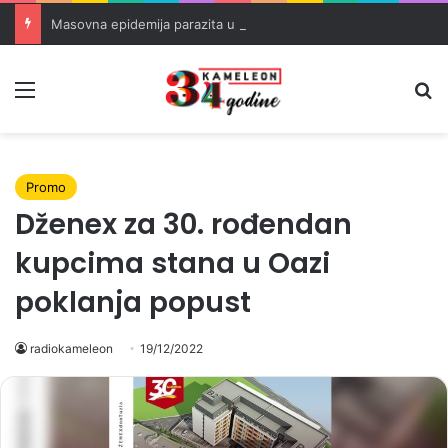
Masovna epidemija parazita u SAD-u: Više od 25.000 zaraženih
Meni
Pr
Promo
Dženex za 30. rođendan
kupcima stana u Oazi
poklanja popust
radiokameleon
19/12/2022