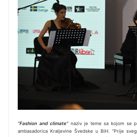
“Fashion and climate”
naziv je teme sa kojom se pu
ambasadorica Kraljevine Švedske u BiH. “Prije sveg