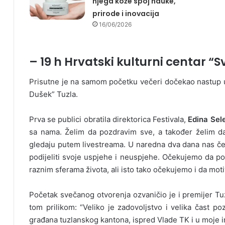
njega kože spoj nauke,
prirode i inovacija
16/06/2026
– 19 h Hrvatski kulturni centar “S
Prisutne je na samom početku večeri dočekao nastup 
Dušek” Tuzla.
Prva se publici obratila direktorica Festivala,
Edina Sel
sa nama. Želim da pozdravim sve, a također želim d
gledaju putem livestreama. U naredna dva dana nas če
podijeliti svoje uspjehe i neuspjehe. Očekujemo da p
raznim sferama života, ali isto tako očekujemo i da mo
Početak svečanog otvorenja ozvaničio je i premijer Tu
tom prilikom: “Veliko je zadovoljstvo i velika čast poz
građana tuzlanskog kantona, ispred Vlade TK i u moje im