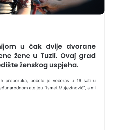
ijom u čak dvije dvorane
ene žene u Tuzli. Ovaj grad
edište ženskog uspjeha.
ih preporuka, počelo je večeras u 19 sati u
eđunarodnom ateljeu “Ismet Mujezinović”, a mi