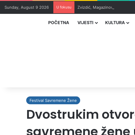
Sunday, August 9 2026
U fokusu
Zvizdić, Magazinović i Kojović
POČETNA
VIJESTI
KULTURA
Festival Savremene Žene
Dvostrukim otvor
savremene žene u