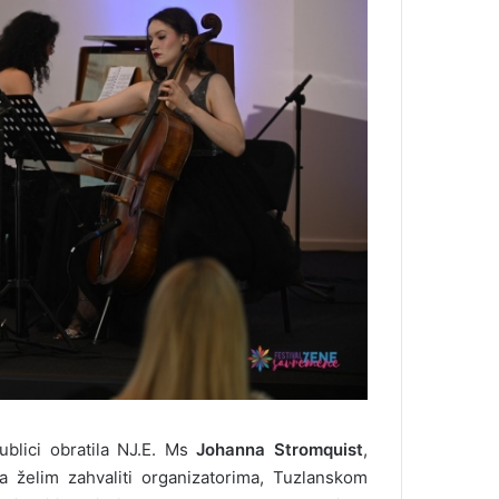
blici obratila NJ.E. Ms
Johanna Stromquist
,
a želim zahvaliti organizatorima, Tuzlanskom