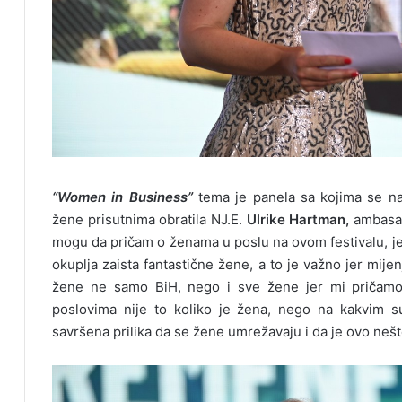
“Women in Business”
tema je panela sa kojima se na
žene prisutnima obratila NJ.E.
Ulrike Hartman,
ambasado
mogu da pričam o ženama u poslu na ovom festivalu, jer
okuplja zaista fantastične žene, a to je važno jer mij
žene ne samo BiH, nego i sve žene jer mi pričamo 
poslovima nije to koliko je žena, nego na kakvim s
savršena prilika da se žene umrežavaju i da je ovo nešt