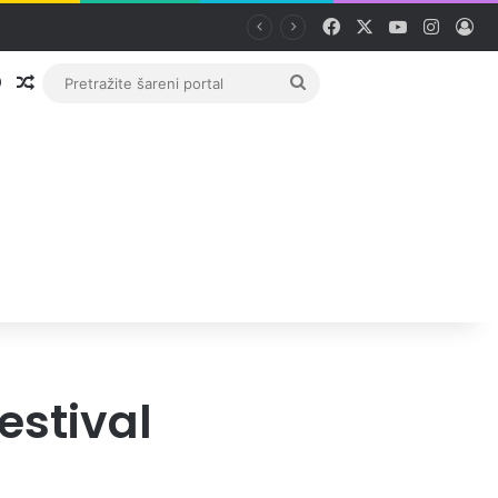
Facebook
X
YouTube
Instag
Pri
Prijava
Random članak
Pretražite
šareni
portal
estival