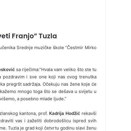
veti Franjo” Tuzla
učenika Srednje muzičke škole “Čestmir Mirko
esković
sa riječima:”Hvala vam veliko što ste tu
a pozdravim i sve one koji nas ovog trenutka
ka pregršt sadržaja. Očekuju nas žene koje će
okažemo mnogo toga što se dešava u svijetu u
tivišemo, a posebno mlade ljude.”
zlanskog kantona, prof.
Kadrija Hodžić
rekavši
draviti vas i zaželiti dobrodošlicu ispred svih
e. Tuzla je grad koji četvrtu godinu slavi ženu