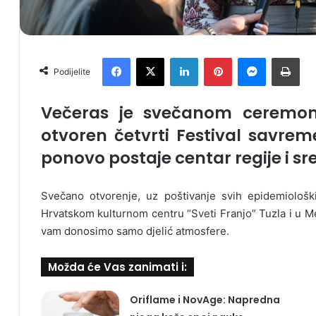
Facebook
X
LinkedIn
Pinterest
Messenger
Print
Podijelite
Večeras je svečanom ceremon
otvoren četvrti Festival savrem
ponovo postaje centar regije i sr
Svečano otvorenje, uz poštivanje svih epidemiološk
Hrvatskom kulturnom centru “Sveti Franjo” Tuzla i u M
vam donosimo samo djelić atmosfere.
Možda će Vas zanimati i:
Oriflame i NovAge: Napredna