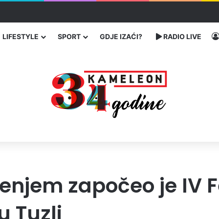
 traže poseban status za Memorijalni centar Srebrenica
LIFESTYLE
SPORT
GDJE IZAĆI?
RADIO LIVE
enjem započeo je IV F
 Tuzli