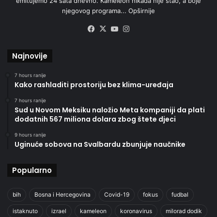
emitujemo 24 sata dnevno. Kameleon nikada nije stao, a boje
njegovog programa...
Opširnije
Facebook
X
YouTube
Instagram
Najnovije
7 hours ranije
Kako rashladiti prostoriju bez klima-uređaja
7 hours ranije
Sud u Novom Meksiku naložio Meta kompaniji da plati
dodatnih 567 miliona dolara zbog štete djeci
9 hours ranije
Uginuće sobova na Svalbardu zbunjuje naučnike
Popularno
bih
Bosna i Hercegovina
Covid-19
fokus
fudbal
istaknuto
izrael
kameleon
koronavirus
milorad dodik