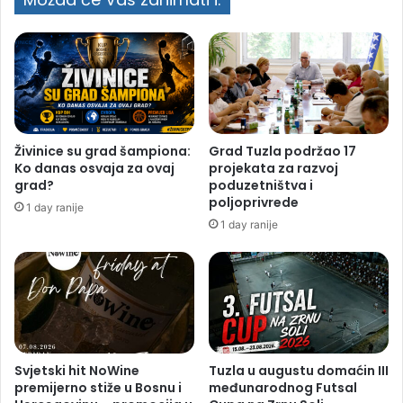
Živinice su grad šampiona:
Grad Tuzla podržao 17
Ko danas osvaja za ovaj
projekata za razvoj
grad?
poduzetništva i
poljoprivrede
1 day ranije
1 day ranije
Svjetski hit NoWine
Tuzla u augustu domaćin III
premijerno stiže u Bosnu i
međunarodnog Futsal