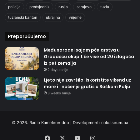
policija
predsjednik
rusija
sarajevo
tuzla
tuzlanski kanton
ukrajina
vrijeme
Preporučujemo
Međunarodni sajam pčelarstva u
Gradačcu okupit će više od 20 izlagača
iz pet zemalja
2 days ranije
Ljeto nije završilo: Iskoristite vikend uz
more i 1 noćenje gratis u Baškom Polju
3 weeks ranije
© 2026. Radio Kameleon doo | Development:
colosseum.ba
Facebook
X
YouTube
Instagram