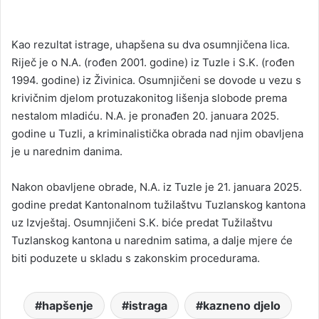
Kao rezultat istrage, uhapšena su dva osumnjičena lica.
Riječ je o N.A. (rođen 2001. godine) iz Tuzle i S.K. (rođen
1994. godine) iz Živinica. Osumnjičeni se dovode u vezu s
krivičnim djelom protuzakonitog lišenja slobode prema
nestalom mladiću. N.A. je pronađen 20. januara 2025.
godine u Tuzli, a kriminalistička obrada nad njim obavljena
je u narednim danima.
Nakon obavljene obrade, N.A. iz Tuzle je 21. januara 2025.
godine predat Kantonalnom tužilaštvu Tuzlanskog kantona
uz Izvještaj. Osumnjičeni S.K. biće predat Tužilaštvu
Tuzlanskog kantona u narednim satima, a dalje mjere će
biti poduzete u skladu s zakonskim procedurama.
hapšenje
istraga
kazneno djelo