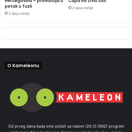
Hercegovinu – promocija u
Cupa na Zrnu Soli
petak u Tuzli
2 days ranije
2 days ranije
O Kameleonu
Od prvog dana kada smo počeli sa radom (26.12.1992) program