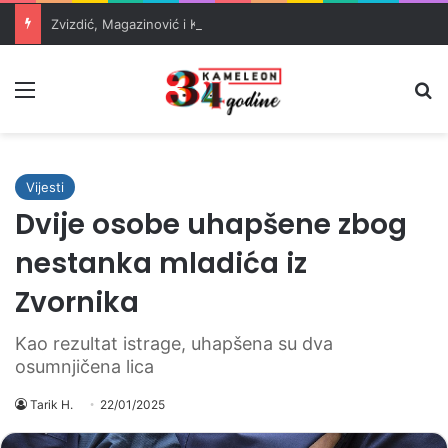
Zvizdić, Magazinović i Kojović traže poseban status za Memorijalni centar Srebrenica
Meni
Pr
Vijesti
Dvije osobe uhapšene zbog
nestanka mladića iz
Zvornika
Kao rezultat istrage, uhapšena su dva
osumnjičena lica
Tarik H.
22/01/2025