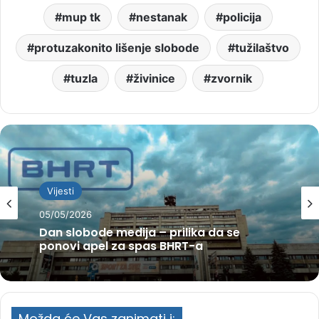
mup tk
nestanak
policija
protuzakonito lišenje slobode
tužilaštvo
tuzla
živinice
zvornik
Vijesti
05/05/2026
Dan slobode medija – prilika da se
ponovi apel za spas BHRT-a
Možda će Vas zanimati i: