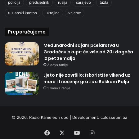
policija
predsjednik
rusija
sarajevo
tuzla
tuzlanski kanton
ukrajina
vrijeme
Preporučujemo
Međunarodni sajam pčelarstva u
Gradačcu okupit će više od 20 izlagača
iz pet zemalja
3 days ranije
Ljeto nije završilo: Iskoristite vikend uz
more i 1 noćenje gratis u Baškom Polju
3 weeks ranije
© 2026. Radio Kameleon doo | Development:
colosseum.ba
Facebook
X
YouTube
Instagram