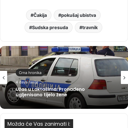
Čakija
pokušaj ubistva
Sudska presuda
travnik
Crna hronika
4 days ranije
Užas u Laktašima: Pronađeno
ugljenisano tijelo žene
Možda će Vas zanimati i: