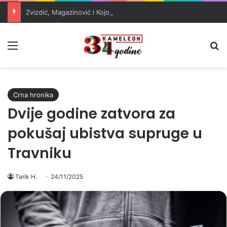
Zvizdić, Magazinović i Kojović traže poseban status za Memorijalni centar Srebrenica
Meni
Pr
Crna hronika
Dvije godine zatvora za
pokušaj ubistva supruge u
Travniku
Tarik H.
24/11/2025