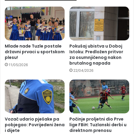
Mlade nade Tuzle postale
Pokušaj ubistva u Doboj
državni prvaci u sportskom
Istoku: Predložen pritvor
plesu!
za osumnjičenog nakon
brutalnog napada
11/05/2026
22/04/2026
Vozač udario pješake pa
Počinje proljetni dio Prve
pobjegao: Povrijeđeni žena
lige FBiH: Tuzlanski derbi u
i dijete
direktnom prenosu