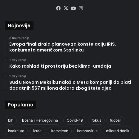
Facebook
X
YouTube
Instagram
Najnovije
6 hours ranije
Evropa finalizirala planove za konstelaciju IRIS,
konkurenta američkom Starlinku
1 day ranije
Kako rashladiti prostoriju bez klima-uređaja
1 day ranije
Sud u Novom Meksiku naložio Meta kompaniji da plati
dodatnih 567 miliona dolara zbog štete djeci
Popularno
bih
Bosna i Hercegovina
Covid-19
fokus
fudbal
istaknuto
izrael
kameleon
koronavirus
milorad dodik