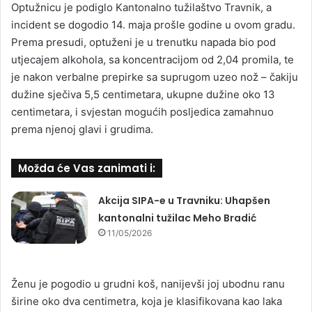
Optužnicu je podiglo Kantonalno tužilaštvo Travnik, a
incident se dogodio 14. maja prošle godine u ovom gradu.
Prema presudi, optuženi je u trenutku napada bio pod
utjecajem alkohola, sa koncentracijom od 2,04 promila, te
je nakon verbalne prepirke sa suprugom uzeo nož – čakiju
dužine sječiva 5,5 centimetara, ukupne dužine oko 13
centimetara, i svjestan mogućih posljedica zamahnuo
prema njenoj glavi i grudima.
Možda će Vas zanimati i:
Akcija SIPA-e u Travniku: Uhapšen
kantonalni tužilac Meho Bradić
11/05/2026
Ženu je pogodio u grudni koš, nanijevši joj ubodnu ranu
širine oko dva centimetra, koja je klasifikovana kao laka