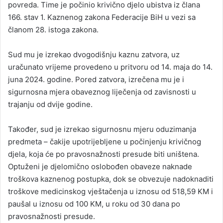
povreda. Time je počinio krivično djelo ubistva iz člana
166. stav 1. Kaznenog zakona Federacije BiH u vezi sa
članom 28. istoga zakona.
Sud mu je izrekao dvogodišnju kaznu zatvora, uz
uračunato vrijeme provedeno u pritvoru od 14. maja do 14.
juna 2024. godine. Pored zatvora, izrečena mu je i
sigurnosna mjera obaveznog liječenja od zavisnosti u
trajanju od dvije godine.
Također, sud je izrekao sigurnosnu mjeru oduzimanja
predmeta – čakije upotrijebljene u počinjenju krivičnog
djela, koja će po pravosnažnosti presude biti uništena.
Optuženi je djelomično oslobođen obaveze naknade
troškova kaznenog postupka, dok se obvezuje nadoknaditi
troškove medicinskog vještačenja u iznosu od 518,59 KM i
paušal u iznosu od 100 KM, u roku od 30 dana po
pravosnažnosti presude.