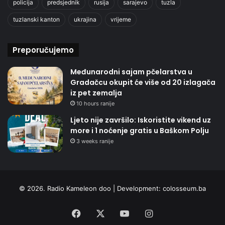
policija
predsjednik
rusija
sarajevo
tuzla
tuzlanski kanton
ukrajina
vrijeme
Preporučujemo
Međunarodni sajam pčelarstva u
Gradačcu okupit će više od 20 izlagača
iz pet zemalja
10 hours ranije
Ljeto nije završilo: Iskoristite vikend uz
more i 1 noćenje gratis u Baškom Polju
3 weeks ranije
© 2026. Radio Kameleon doo | Development:
colosseum.ba
Facebook
X
YouTube
Instagram