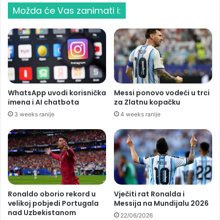
Možda će Vas zanimati i:
WhatsApp uvodi korisnička
Messi ponovo vodeći u trci
imena i AI chatbota
za Zlatnu kopačku
3 weeks ranije
4 weeks ranije
Ronaldo oborio rekord u
Vječiti rat Ronalda i
velikoj pobjedi Portugala
Messija na Mundijalu 2026
nad Uzbekistanom
22/06/2026