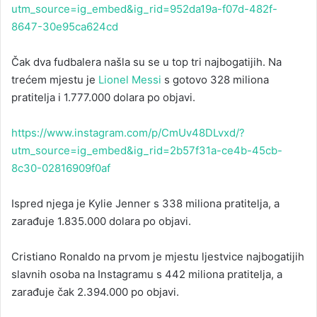
utm_source=ig_embed&ig_rid=952da19a-f07d-482f-
8647-30e95ca624cd
Čak dva fudbalera našla su se u top tri najbogatijih. Na
trećem mjestu je
Lionel Messi
s gotovo 328 miliona
pratitelja i 1.777.000 dolara po objavi.
https://www.instagram.com/p/CmUv48DLvxd/?
utm_source=ig_embed&ig_rid=2b57f31a-ce4b-45cb-
8c30-02816909f0af
Ispred njega je Kylie Jenner s 338 miliona pratitelja, a
zarađuje 1.835.000 dolara po objavi.
Cristiano Ronaldo na prvom je mjestu ljestvice najbogatijih
slavnih osoba na Instagramu s 442 miliona pratitelja, a
zarađuje čak 2.394.000 po objavi.