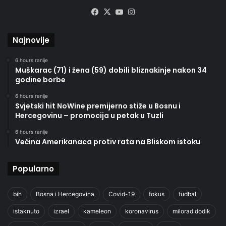
Facebook
X
YouTube
Instagram
Najnovije
6 hours ranije
Muškarac (71) i žena (59) dobili bliznakinje nakon 34
godine borbe
6 hours ranije
Svjetski hit NoWine premijerno stiže u Bosnu i
Hercegovinu – promocija u petak u Tuzli
6 hours ranije
Većina Amerikanaca protiv rata na Bliskom istoku
Popularno
bih
Bosna i Hercegovina
Covid-19
fokus
fudbal
istaknuto
izrael
kameleon
koronavirus
milorad dodik