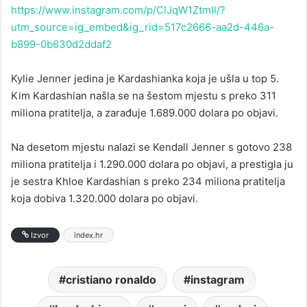
https://www.instagram.com/p/ClJqW1ZtmIl/?
utm_source=ig_embed&ig_rid=517c2666-aa2d-446a-
b899-0b630d2ddaf2
Kylie Jenner jedina je Kardashianka koja je ušla u top 5.
Kim Kardashian našla se na šestom mjestu s preko 311
miliona pratitelja, a zarađuje 1.689.000 dolara po objavi.
Na desetom mjestu nalazi se Kendall Jenner s gotovo 238
miliona pratitelja i 1.290.000 dolara po objavi, a prestigla ju
je sestra Khloe Kardashian s preko 234 miliona pratitelja
koja dobiva 1.320.000 dolara po objavi.
Izvor
index.hr
cristiano ronaldo
instagram