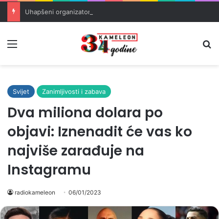
Uhapšeni organizatori krijumčarenja migranata preko BiH i Balkana
Meni
Pr
Svijet
Zanimljivosti i zabava
Dva miliona dolara po
objavi: Iznenadit će vas ko
najviše zarađuje na
Instagramu
radiokameleon
06/01/2023