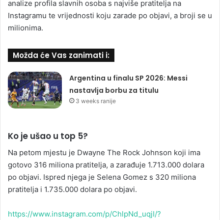
analize profila slavnih osoba s najviše pratitelja na
Instagramu te vrijednosti koju zarade po objavi, a broji se u
milionima.
Možda će Vas zanimati i:
Argentina u finalu SP 2026: Messi
nastavlja borbu za titulu
3 weeks ranije
Ko je ušao u top 5?
Na petom mjestu je Dwayne The Rock Johnson koji ima
gotovo 316 miliona pratitelja, a zarađuje 1.713.000 dolara
po objavi. Ispred njega je Selena Gomez s 320 miliona
pratitelja i 1.735.000 dolara po objavi.
https://www.instagram.com/p/ChlpNd_uqjI/?