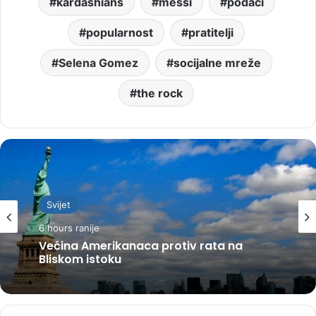
kardashians
messi
podaci
popularnost
pratitelji
Selena Gomez
socijalne mreže
the rock
Svijet
6 hours ranije
Većina Amerikanaca protiv rata na
Bliskom istoku