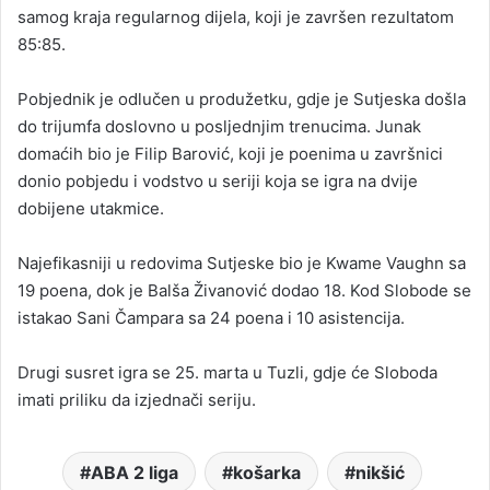
samog kraja regularnog dijela, koji je završen rezultatom
85:85.
Pobjednik je odlučen u produžetku, gdje je Sutjeska došla
do trijumfa doslovno u posljednjim trenucima. Junak
domaćih bio je Filip Barović, koji je poenima u završnici
donio pobjedu i vodstvo u seriji koja se igra na dvije
dobijene utakmice.
Najefikasniji u redovima Sutjeske bio je Kwame Vaughn sa
19 poena, dok je Balša Živanović dodao 18. Kod Slobode se
istakao Sani Čampara sa 24 poena i 10 asistencija.
Drugi susret igra se 25. marta u Tuzli, gdje će Sloboda
imati priliku da izjednači seriju.
ABA 2 liga
košarka
nikšić