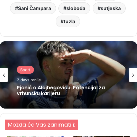
Sani Čampara
sloboda
sutjeska
tuzla
Sport
2 days ranije
Pjanić o Alajbegoviću: Potencijal za
vrhunsku karijeru
Možda će Vas zanimati i: