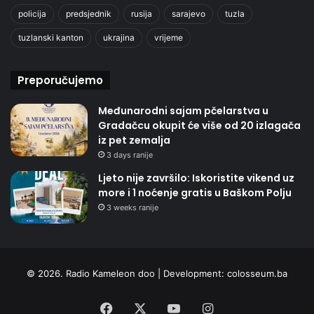
policija
predsjednik
rusija
sarajevo
tuzla
tuzlanski kanton
ukrajina
vrijeme
Preporučujemo
Međunarodni sajam pčelarstva u
Gradačcu okupit će više od 20 izlagača
iz pet zemalja
3 days ranije
Ljeto nije završilo: Iskoristite vikend uz
more i 1 noćenje gratis u Baškom Polju
3 weeks ranije
© 2026. Radio Kameleon doo | Development:
colosseum.ba
Facebook
X
YouTube
Instagram