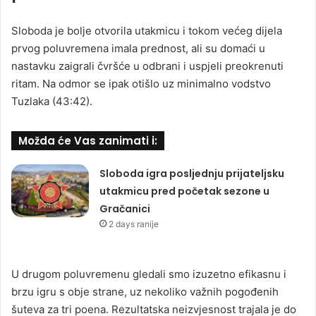
Sloboda je bolje otvorila utakmicu i tokom većeg dijela
prvog poluvremena imala prednost, ali su domaći u
nastavku zaigrali čvršće u odbrani i uspjeli preokrenuti
ritam. Na odmor se ipak otišlo uz minimalno vodstvo
Tuzlaka (43:42).
Možda će Vas zanimati i:
Sloboda igra posljednju prijateljsku
utakmicu pred početak sezone u
Gračanici
2 days ranije
U drugom poluvremenu gledali smo izuzetno efikasnu i
brzu igru s obje strane, uz nekoliko važnih pogođenih
šuteva za tri poena. Rezultatska neizvjesnost trajala je do