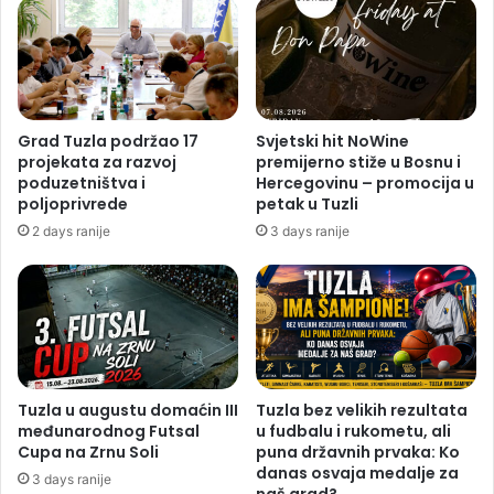
Grad Tuzla podržao 17
Svjetski hit NoWine
projekata za razvoj
premijerno stiže u Bosnu i
poduzetništva i
Hercegovinu – promocija u
poljoprivrede
petak u Tuzli
2 days ranije
3 days ranije
Tuzla u augustu domaćin III
Tuzla bez velikih rezultata
međunarodnog Futsal
u fudbalu i rukometu, ali
Cupa na Zrnu Soli
puna državnih prvaka: Ko
danas osvaja medalje za
3 days ranije
naš grad?