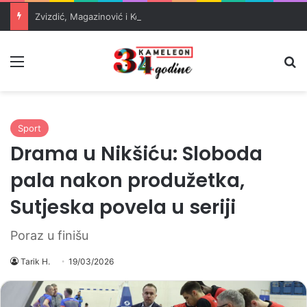
Zvizdić, Magazinović i Kojović traže poseban status za Memorijalni centar Srebrenica
Meni
Pr
Sport
Drama u Nikšiću: Sloboda
pala nakon produžetka,
Sutjeska povela u seriji
Poraz u finišu
Tarik H.
19/03/2026