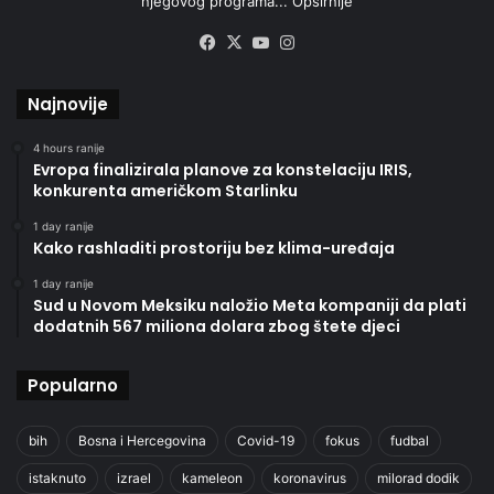
njegovog programa...
Opširnije
Facebook
X
YouTube
Instagram
Najnovije
4 hours ranije
Evropa finalizirala planove za konstelaciju IRIS,
konkurenta američkom Starlinku
1 day ranije
Kako rashladiti prostoriju bez klima-uređaja
1 day ranije
Sud u Novom Meksiku naložio Meta kompaniji da plati
dodatnih 567 miliona dolara zbog štete djeci
Popularno
bih
Bosna i Hercegovina
Covid-19
fokus
fudbal
istaknuto
izrael
kameleon
koronavirus
milorad dodik