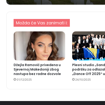
Možda će Vas zanimati i:
Džejla Ramović privedena u
Plesni studio „Sand
Sjevernoj Makedoniji zbog
podršku za odlaza
nastupa bez radne dozvole
„Dance Off 2025“ u
01/12/2025
24/10/2025