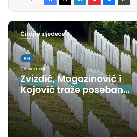
Čitajte sljedeće
BiH
7 hours ranije
Zvizdić, Magazinović i
Kojović traže poseban
status za Memorijalni
centar Srebrenica