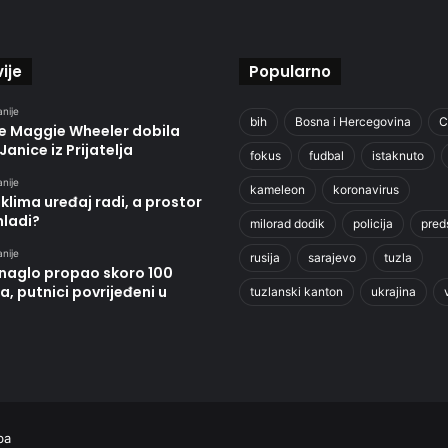
ije
Popularno
anije
bih
Bosna i Hercegovina
C
je Maggie Wheeler dobila
Janice iz Prijatelja
fokus
fudbal
istaknuto
anije
kameleon
koronavirus
klima uređaj radi, a prostor
hladi?
milorad dodik
policija
pred
anije
rusija
sarajevo
tuzla
 naglo propao skoro 100
, putnici povrijeđeni u
tuzlanski kanton
ukrajina
ba