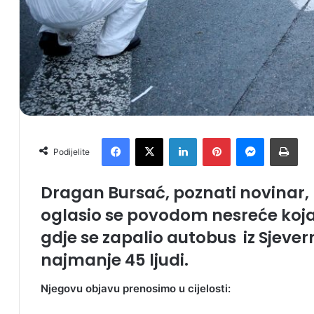
Facebook
X
LinkedIn
Pinterest
Messenger
Print
Podijelite
Dragan Bursać, poznati novinar,
oglasio se povodom nesreće koja 
gdje se zapalio autobus iz Sjever
najmanje 45 ljudi.
Njegovu objavu prenosimo u cijelosti: