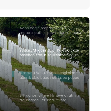
Avion naglo propao skoro 100
metara, putnici povrijeđeni u haosu
Zvizdić, Magazinović i Kojović traže
poseban status za Memorijalni
centar Srebrenica
Masakr u školi u blizini Bangkoka:
učenik ubio babu i dedu, pa pucao
na nastavnike i đake
SFF donosi dirljive filmove o ratnim
traumama i trijumfu života