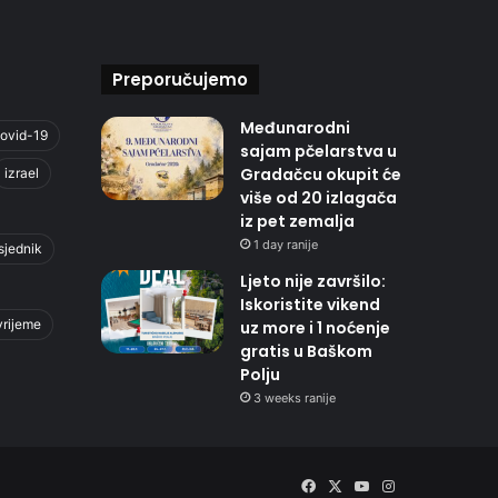
Preporučujemo
Međunarodni
ovid-19
sajam pčelarstva u
Gradačcu okupit će
izrael
više od 20 izlagača
iz pet zemalja
1 day ranije
sjednik
Ljeto nije završilo:
Iskoristite vikend
vrijeme
uz more i 1 noćenje
gratis u Baškom
Polju
3 weeks ranije
Facebook
X
YouTube
Instagram