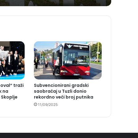
oval“ traži
Subvencionirani gradski
k na
saobraćaj u Tuzli donio
 Skoplje
rekordno veći broj putnika
11/09/2025