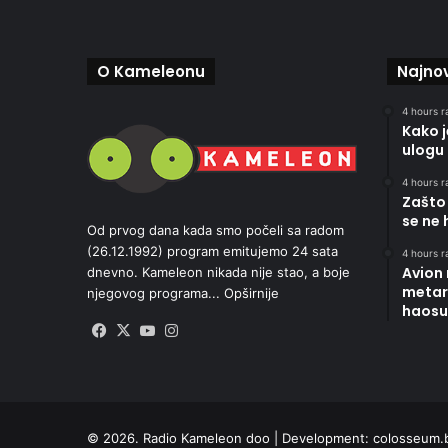
O Kameleonu
Najnov
4 hours r
Kako 
ulogu 
4 hours r
Zašto 
se ne 
Od prvog dana kada smo počeli sa radom
(26.12.1992) program emitujemo 24 sata
4 hours r
Avion
dnevno. Kameleon nikada nije stao, a boje
metara
njegovog programa...
Opširnije
haosu
Facebook
X
YouTube
Instagram
© 2026. Radio Kameleon doo | Development:
colosseum.