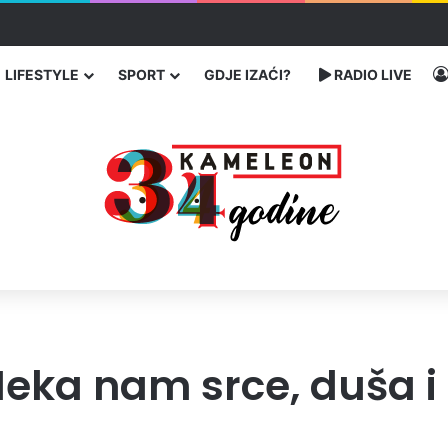
traže poseban status za Memorijalni centar Srebrenica
LIFESTYLE
SPORT
GDJE IZAĆI?
RADIO LIVE
eka nam srce, duša i 