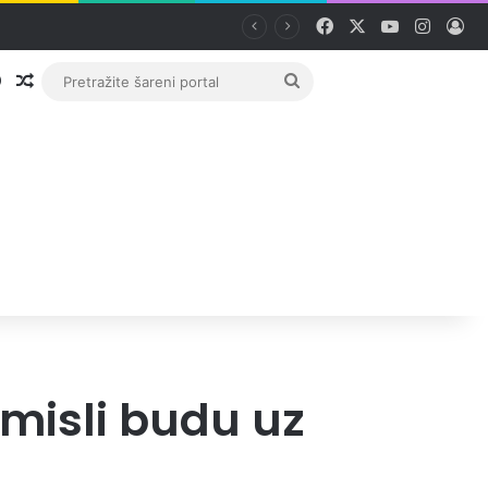
Facebook
X
YouTube
Instag
Pri
Prijava
Random članak
Pretražite
šareni
portal
misli budu uz