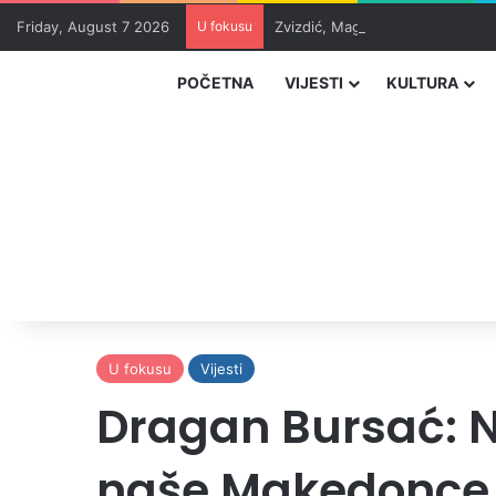
Friday, August 7 2026
U fokusu
Zvizdić, Magazinović i Kojović 
POČETNA
VIJESTI
KULTURA
U fokusu
Vijesti
Dragan Bursać: N
naše Makedonce