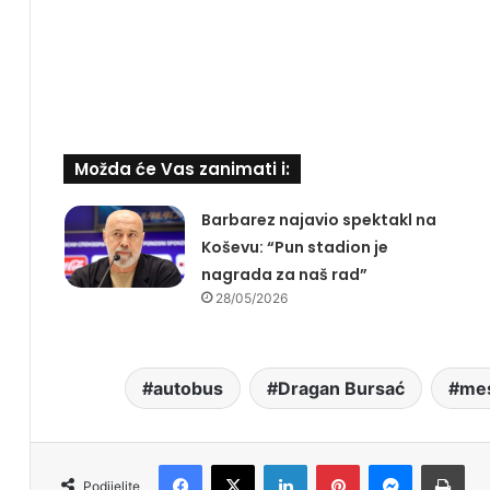
Možda će Vas zanimati i:
Barbarez najavio spektakl na
Koševu: “Pun stadion je
nagrada za naš rad”
28/05/2026
autobus
Dragan Bursać
me
Facebook
X
LinkedIn
Pinterest
Messenger
Print
Podijelite