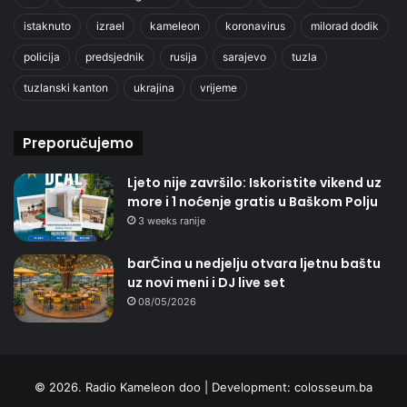
istaknuto
izrael
kameleon
koronavirus
milorad dodik
policija
predsjednik
rusija
sarajevo
tuzla
tuzlanski kanton
ukrajina
vrijeme
Preporučujemo
Ljeto nije završilo: Iskoristite vikend uz
more i 1 noćenje gratis u Baškom Polju
3 weeks ranije
barČina u nedjelju otvara ljetnu baštu
uz novi meni i DJ live set
08/05/2026
© 2026. Radio Kameleon doo | Development:
colosseum.ba