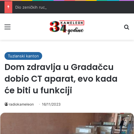
Dio zeničkih rudara u jami zbog neisplaćenih plata i problema sa zdravstvenim knjižicama
Meni
Pr
Tuzlanski kanton
Dom zdravlja u Gradačcu
dobio CT aparat, evo kada
će biti u funkciji
radiokameleon
16/11/2023