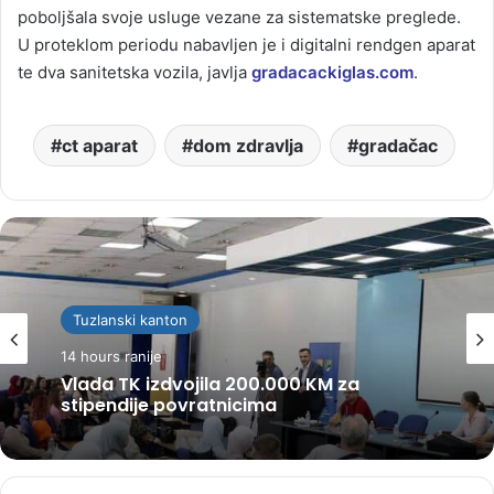
poboljšala svoje usluge vezane za sistematske preglede.
U proteklom periodu nabavljen je i digitalni rendgen aparat
te dva sanitetska vozila, javlja
gradacackiglas.com
.
ct aparat
dom zdravlja
gradačac
Tuzlanski kanton
14 hours ranije
Vlada TK izdvojila 200.000 KM za
stipendije povratnicima