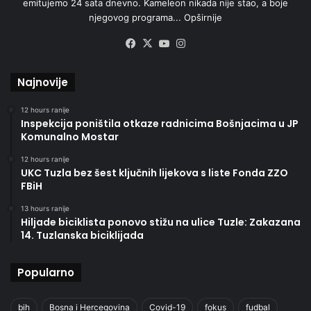
emitujemo 24 sata dnevno. Kameleon nikada nije stao, a boje
njegovog programa...
Opširnije
Facebook
X
YouTube
Instagram
Najnovije
12 hours ranije
Inspekcija poništila otkaze radnicima Bošnjacima u JP
Komunalno Mostar
12 hours ranije
UKC Tuzla bez šest ključnih lijekova s liste Fonda ZZO
FBiH
13 hours ranije
Hiljade biciklista ponovo stižu na ulice Tuzle: Zakazana
14. Tuzlanska biciklijada
Popularno
bih
Bosna i Hercegovina
Covid-19
fokus
fudbal