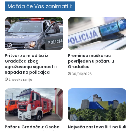
Možda će Vas zanimati i:
Pritvor za mladića iz
Preminuo muškarac
Gradačca zbog
povrijeđen u požaru u
ugrožavanja sigurnosti i
Gradačcu
napada na policajca
30/06/2026
2 weeks ranije
Požar u Gradačcu: Osoba
Najveća zastava BiH na Kuli