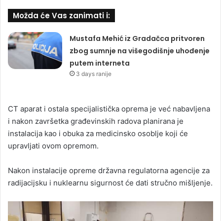
Možda će Vas zanimati i:
Mustafa Mehić iz Gradačca pritvoren
zbog sumnje na višegodišnje uhođenje
putem interneta
3 days ranije
CT aparat i ostala specijalistička oprema je već nabavljena
i nakon završetka građevinskih radova planirana je
instalacija kao i obuka za medicinsko osoblje koji će
upravljati ovom opremom.
Nakon instalacije opreme državna regulatorna agencije za
radijacijsku i nuklearnu sigurnost će dati stručno mišljenje.