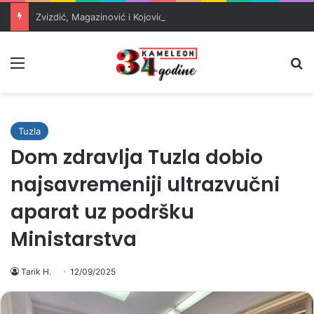
Zvizdić, Magazinović i Kojović traže poseban status za Memorijalni centar Srebrenica
Meni
Pr
Tuzla
Dom zdravlja Tuzla dobio
najsavremeniji ultrazvučni
aparat uz podršku
Ministarstva
Tarik H.
12/09/2025