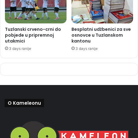
Tuzlanski crveno-crni do
Besplatni udžbenici za sve
pobjede u pripremnoj
osnovce u Tuzlanskom
utakmici
kantonu
3 days ranije
3 days ranije
O Kameleonu