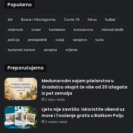
Popularno
bih
Bosna i Hercegovina
Covid-19
fokus
fudbal
istaknuto
izrael
kameleon
koronavirus
milorad dodik
policija
predsjednik
rusija
sarajevo
tuzla
tuzlanski kanton
ukrajina
vrijeme
Preporučujemo
Međunarodni sajam pčelarstva u
Gradačcu okupit će više od 20 izlagača
iz pet zemalja
2 days ranije
Ljeto nije završilo: Iskoristite vikend uz
more i 1 noćenje gratis u Baškom Polju
3 weeks ranije