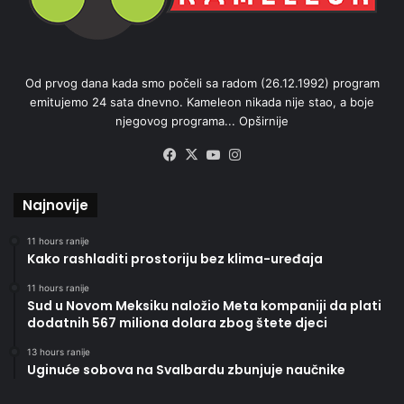
Od prvog dana kada smo počeli sa radom (26.12.1992) program
emitujemo 24 sata dnevno. Kameleon nikada nije stao, a boje
njegovog programa...
Opširnije
Facebook
X
YouTube
Instagram
Najnovije
11 hours ranije
Kako rashladiti prostoriju bez klima-uređaja
11 hours ranije
Sud u Novom Meksiku naložio Meta kompaniji da plati
dodatnih 567 miliona dolara zbog štete djeci
13 hours ranije
Uginuće sobova na Svalbardu zbunjuje naučnike