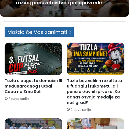
razvoj poduzetništva i poljoprivrede
Možda će Vas zanimati i:
Tuzla u augustu domaćin III
Tuzla bez velikih rezultata
međunarodnog Futsal
u fudbalu i rukometu, ali
Cupa na Zrnu Soli
puna državnih prvaka: Ko
danas osvaja medalje za
2 days ranije
naš grad?
2 days ranije