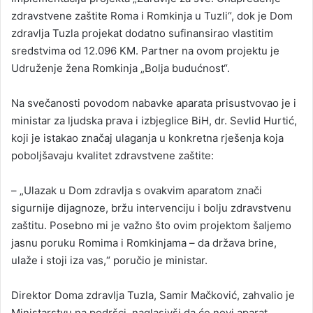
zdravstvene zaštite Roma i Romkinja u Tuzli“, dok je Dom
zdravlja Tuzla projekat dodatno sufinansirao vlastitim
sredstvima od 12.096 KM. Partner na ovom projektu je
Udruženje žena Romkinja „Bolja budućnost“.
Na svečanosti povodom nabavke aparata prisustvovao je i
ministar za ljudska prava i izbjeglice BiH, dr. Sevlid Hurtić,
koji je istakao značaj ulaganja u konkretna rješenja koja
poboljšavaju kvalitet zdravstvene zaštite:
– „Ulazak u Dom zdravlja s ovakvim aparatom znači
sigurnije dijagnoze, bržu intervenciju i bolju zdravstvenu
zaštitu. Posebno mi je važno što ovim projektom šaljemo
jasnu poruku Romima i Romkinjama – da država brine,
ulaže i stoji iza vas,“ poručio je ministar.
Direktor Doma zdravlja Tuzla, Samir Mačković, zahvalio je
Ministarstvu na podršci, naglasivši da će novi aparat