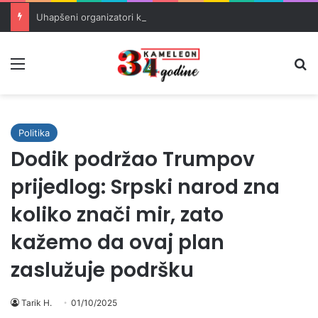
Uhapšeni organizatori krijumčarenja migranata preko BiH i Balkana
Meni
Pr
Politika
Dodik podržao Trumpov
prijedlog: Srpski narod zna
koliko znači mir, zato
kažemo da ovaj plan
zaslužuje podršku
Tarik H.
01/10/2025