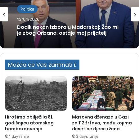
Politika
13/04/2026
Dodik nakon izbora u Mađarskoj: Žao mi
je zbog Orbana, ostaje moj prijatelj
Možda će Vas zanimati i:
Hirošima obilježila 81.
Masovna dženaza u Gazi
godišnjicu atomskog
za 112 žrtava, među kojima
bombardovanja
desetine djece i žena
1 day ranije
3 days ranije