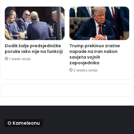
Dodik šalje predsjedničke
Trump prekinuo zračne
poruke iako nije na funkciji
napade na Iran nakon
savjeta vojnih
1 week ranije
zapovjednika
2 weeks ranije
O Kameleonu