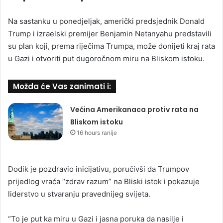
Na sastanku u ponedjeljak, američki predsjednik Donald
Trump i izraelski premijer Benjamin Netanyahu predstavili
su plan koji, prema riječima Trumpa, može donijeti kraj rata
u Gazi i otvoriti put dugoročnom miru na Bliskom istoku.
Možda će Vas zanimati i:
Većina Amerikanaca protiv rata na
Bliskom istoku
16 hours ranije
Dodik je pozdravio inicijativu, poručivši da Trumpov
prijedlog vraća “zdrav razum” na Bliski istok i pokazuje
liderstvo u stvaranju pravednijeg svijeta.
“To je put ka miru u Gazi i jasna poruka da nasilje i