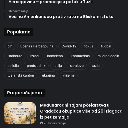
Hercegovinu – promocija u petak u Tuzli
16 hours ranije
Većina Amerikanaca protiv rata na Bliskom istoku
Popularno
bih
Bosna i Hercegovina
Covid-19
fokus
fudbal
istaknuto
izrael
kameleon
koronavirus
milorad dodik
policija
predsjednik
rusija
sarajevo
tuzla
tuzlanski kanton
ukrajina
vrijeme
Preporučujemo
Međunarodni sajam pčelarstva u
Gradačcu okupit će više od 20 izlagača
iz pet zemalja
20 hours ranije