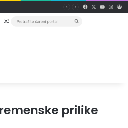
Facebook
X
YouTube
Instag
Pri
Prijava
Random članak
Pretražite
šareni
portal
vremenske prilike