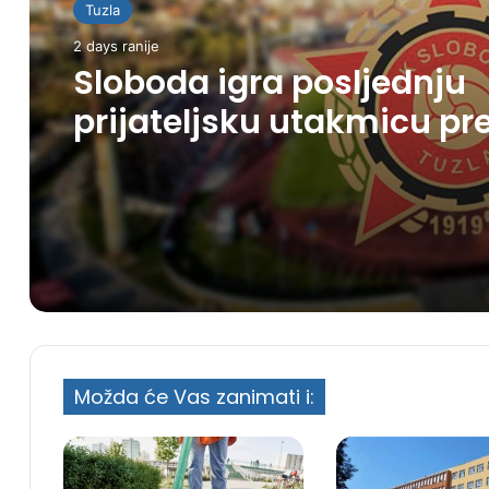
Tuzla
2 days ranije
Sloboda igra posljednju
prijateljsku utakmicu pr
početak sezone u Gračan
Možda će Vas zanimati i: