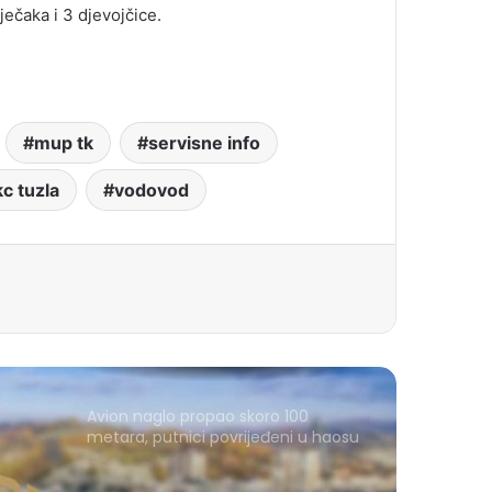
ečaka i 3 djevojčice.
mup tk
servisne info
c tuzla
vodovod
Avion naglo propao skoro 100
metara, putnici povrijeđeni u haosu