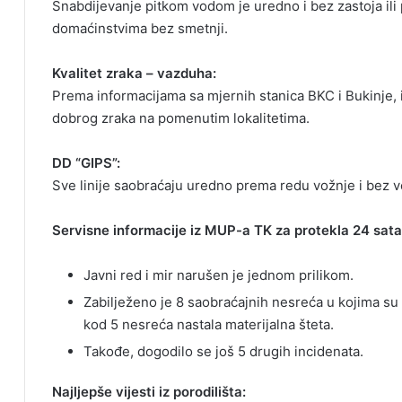
Snabdijevanje pitkom vodom je uredno i bez zastoja ili 
domaćinstvima bez smetnji.
Kvalitet zraka – vazduha:
Prema informacijama sa mjernih stanica BKC i Bukinje, 
dobrog zraka na pomenutim lokalitetima.
DD “GIPS”:
Sve linije saobraćaju uredno prema redu vožnje i bez v
Servisne informacije iz MUP-a TK za protekla 24 sata
Javni red i mir narušen je jednom prilikom.
Zabilježeno je 8 saobraćajnih nesreća u kojima su
kod 5 nesreća nastala materijalna šteta.
Takođe, dogodilo se još 5 drugih incidenata.
Najljepše vijesti iz porodilišta: