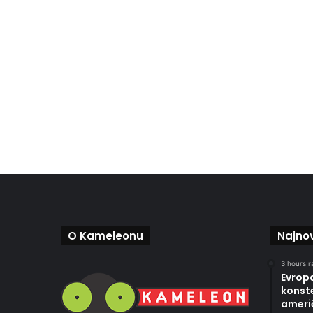
O Kameleonu
Najnov
3 hours r
Evropa
konste
ameri