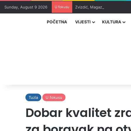
Sunday, August 9 2026
U fokusu
Zvizdić, Magazinović i Kojović
POČETNA
VIJESTI
KULTURA
Tuzla
U fokusu
Dobar kvalitet zr
za boravak na o