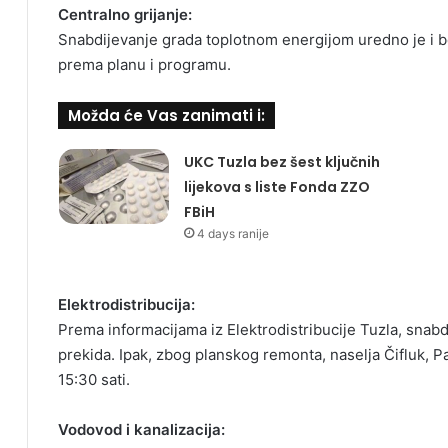
Centralno grijanje:
Snabdijevanje grada toplotnom energijom uredno je i bez
prema planu i programu.
Možda će Vas zanimati i:
UKC Tuzla bez šest ključnih
lijekova s liste Fonda ZZO
FBiH
4 days ranije
Elektrodistribucija:
Prema informacijama iz Elektrodistribucije Tuzla, snab
prekida. Ipak, zbog planskog remonta, naselja Čifluk, Pa
15:30 sati.
Vodovod i kanalizacija: