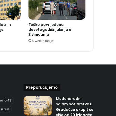
datnih
Teško povrijeđena
je
desetogodišnjakinja u
Živinicama
4 weeks ranije
Preporučujemo
Međunarodni
ovid-19
sajam pčelarstva u
Gradačcu okupit će
izrael
više od 20 izlagača