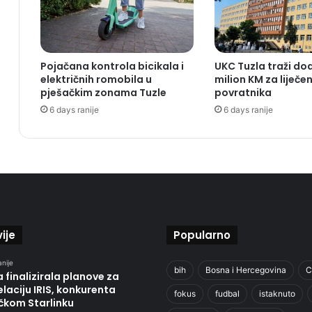
Pojačana kontrola bicikala i
UKC Tuzla traži do
električnih romobila u
milion KM za liječen
pješačkim zonama Tuzle
povratnika
6 days ranije
6 days ranije
ije
Popularno
anije
bih
Bosna i Hercegovina
C
 finalizirala planove za
laciju IRIS, konkurenta
fokus
fudbal
istaknuto
čkom Starlinku