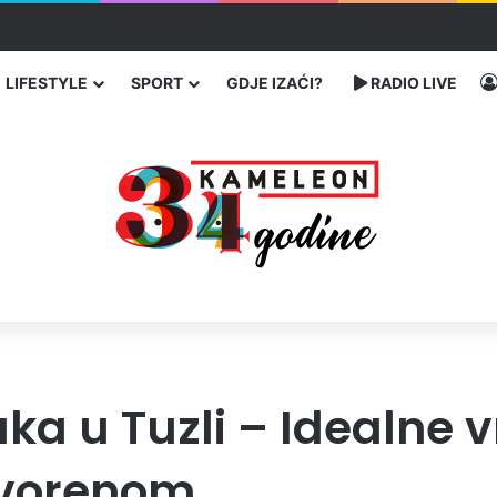
 traže poseban status za Memorijalni centar Srebrenica
LIFESTYLE
SPORT
GDJE IZAĆI?
RADIO LIVE
aka u Tuzli – Idealne 
tvorenom