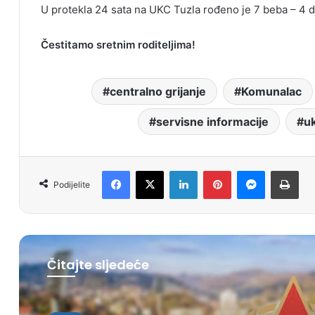
U protekla 24 sata na UKC Tuzla rođeno je 7 beba – 4 dj
Čestitamo sretnim roditeljima!
centralno grijanje
Komunalac
servisne informacije
uk
Facebook
X
LinkedIn
Pinterest
Messenger
Print
Podijelite
Čitajte sljedeće