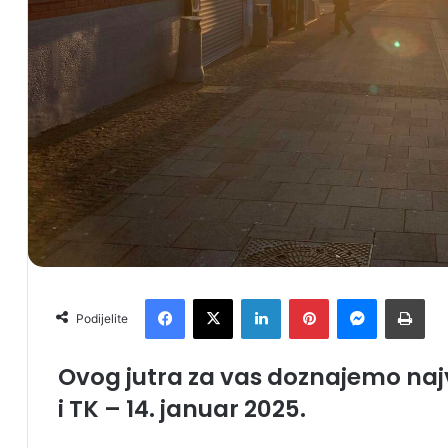
Facebook
X
LinkedIn
Pinterest
Messenger
Print
Podijelite
Ovog jutra za vas doznajemo najv
i TK – 14. januar 2025.