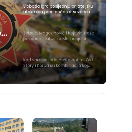
Sloboda igra posljednju prijateljsku
utakmicu pred početak sezone u
Gračanici
ed
Zvizdić, Magazinović i Kojović traže
poseban status za Memorijalni
ici
centar Srebrenica
Kad vam se jede nešto dobro, Old
Story i Korpa su kombinacija koju
vrijedi zapamtiti