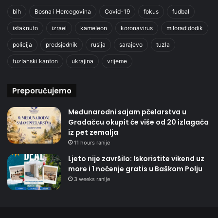
bih
Bosna i Hercegovina
Covid-19
fokus
fudbal
istaknuto
izrael
kameleon
koronavirus
milorad dodik
policija
predsjednik
rusija
sarajevo
tuzla
tuzlanski kanton
ukrajina
vrijeme
Preporučujemo
Međunarodni sajam pčelarstva u
Gradačcu okupit će više od 20 izlagača
iz pet zemalja
11 hours ranije
Ljeto nije završilo: Iskoristite vikend uz
more i 1 noćenje gratis u Baškom Polju
3 weeks ranije