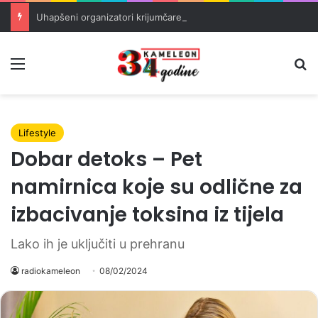
Uhapšeni organizatori krijumčarenja migranata preko BiH i Balkana
Meni
Pr
Lifestyle
Dobar detoks – Pet
namirnica koje su odlične za
izbacivanje toksina iz tijela
Lako ih je uključiti u prehranu
radiokameleon
08/02/2024