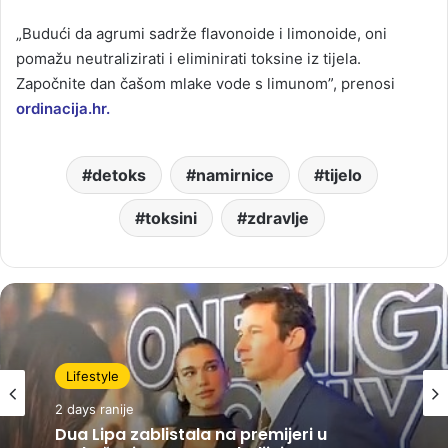
„Budući da agrumi sadrže flavonoide i limonoide, oni
pomažu neutralizirati i eliminirati toksine iz tijela.
Započnite dan čašom mlake vode s limunom”, prenosi
ordinacija.hr.
detoks
namirnice
tijelo
toksini
zdravlje
Lifestyle
2 days ranije
Dua Lipa zablistala na premijeri u