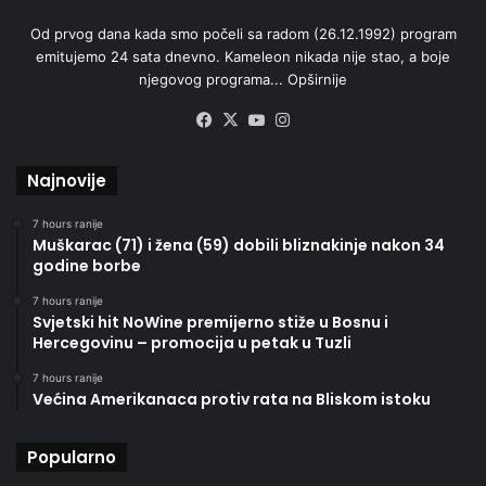
Od prvog dana kada smo počeli sa radom (26.12.1992) program
emitujemo 24 sata dnevno. Kameleon nikada nije stao, a boje
njegovog programa...
Opširnije
Facebook
X
YouTube
Instagram
Najnovije
7 hours ranije
Muškarac (71) i žena (59) dobili bliznakinje nakon 34
godine borbe
7 hours ranije
Svjetski hit NoWine premijerno stiže u Bosnu i
Hercegovinu – promocija u petak u Tuzli
7 hours ranije
Većina Amerikanaca protiv rata na Bliskom istoku
Popularno