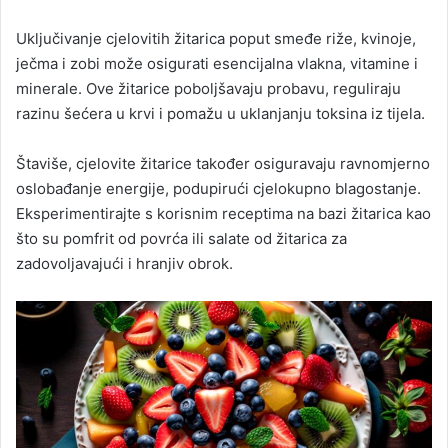
Uključivanje cjelovitih žitarica poput smeđe riže, kvinoje,
ječma i zobi može osigurati esencijalna vlakna, vitamine i
minerale. Ove žitarice poboljšavaju probavu, reguliraju
razinu šećera u krvi i pomažu u uklanjanju toksina iz tijela.
Štaviše, cjelovite žitarice također osiguravaju ravnomjerno
oslobađanje energije, podupirući cjelokupno blagostanje.
Eksperimentirajte s korisnim receptima na bazi žitarica kao
što su pomfrit od povrća ili salate od žitarica za
zadovoljavajući i hranjiv obrok.