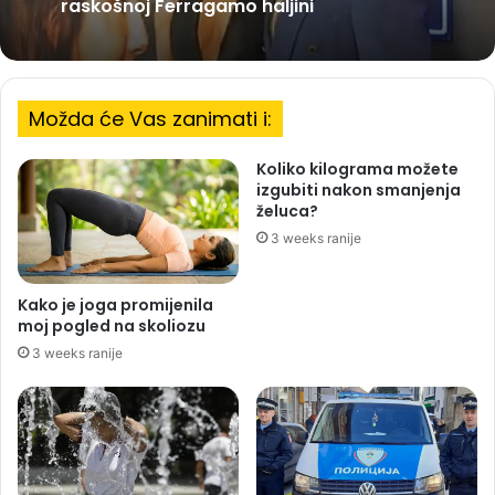
raskošnoj Ferragamo haljini
Možda će Vas zanimati i:
Koliko kilograma možete
izgubiti nakon smanjenja
želuca?
3 weeks ranije
Kako je joga promijenila
moj pogled na skoliozu
3 weeks ranije