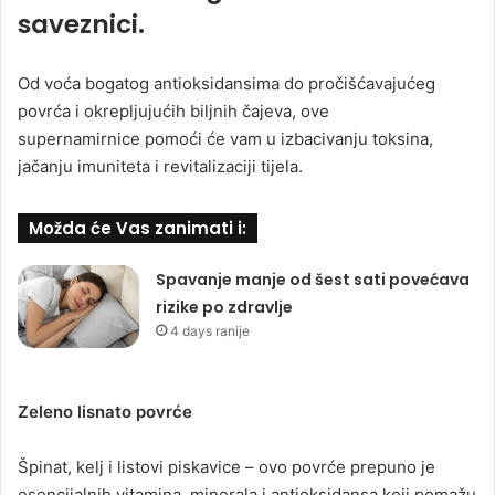
saveznici.
Od voća bogatog antioksidansima do pročišćavajućeg
povrća i okrepljujućih biljnih čajeva, ove
supernamirnice pomoći će vam u izbacivanju toksina,
jačanju imuniteta i revitalizaciji tijela.
Možda će Vas zanimati i:
Spavanje manje od šest sati povećava
rizike po zdravlje
4 days ranije
Zeleno lisnato povrće
Špinat, kelj i listovi piskavice – ovo povrće prepuno je
esencijalnih vitamina, minerala i antioksidansa koji pomažu