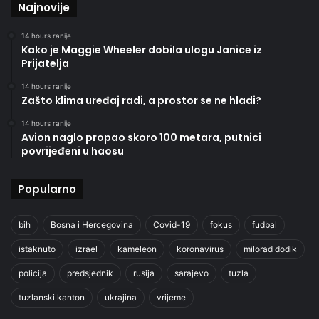
Najnovije
14 hours ranije
Kako je Maggie Wheeler dobila ulogu Janice iz
Prijatelja
14 hours ranije
Zašto klima uređaj radi, a prostor se ne hladi?
14 hours ranije
Avion naglo propao skoro 100 metara, putnici
povrijeđeni u haosu
Popularno
bih
Bosna i Hercegovina
Covid-19
fokus
fudbal
istaknuto
izrael
kameleon
koronavirus
milorad dodik
policija
predsjednik
rusija
sarajevo
tuzla
tuzlanski kanton
ukrajina
vrijeme