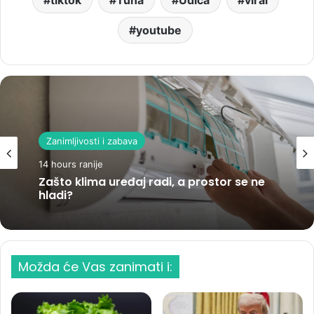
tiktok
Tuna
Udica
viral
youtube
Zanimljivosti i zabava
14 hours ranije
Zašto klima uređaj radi, a prostor se ne
hladi?
Možda će Vas zanimati i: