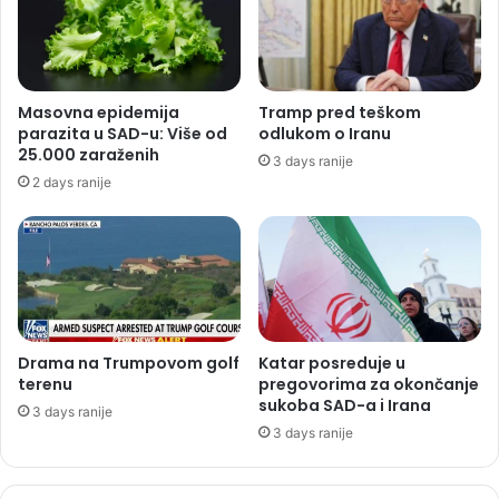
Masovna epidemija
Tramp pred teškom
parazita u SAD-u: Više od
odlukom o Iranu
25.000 zaraženih
3 days ranije
2 days ranije
Drama na Trumpovom golf
Katar posreduje u
terenu
pregovorima za okončanje
sukoba SAD-a i Irana
3 days ranije
3 days ranije