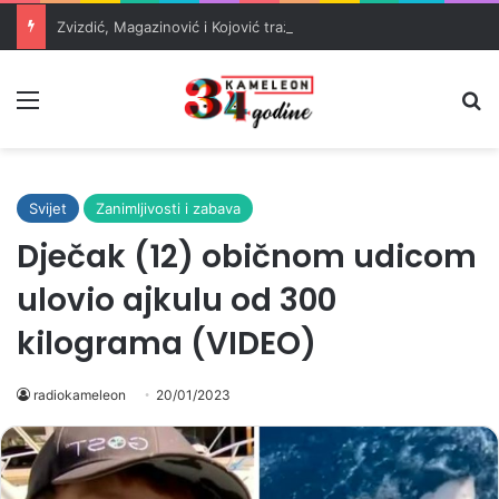
Zvizdić, Magazinović i Kojović traže poseban status za Memorijalni centar Srebrenica
Meni
Pr
Svijet
Zanimljivosti i zabava
Dječak (12) običnom udicom
ulovio ajkulu od 300
kilograma (VIDEO)
radiokameleon
20/01/2023