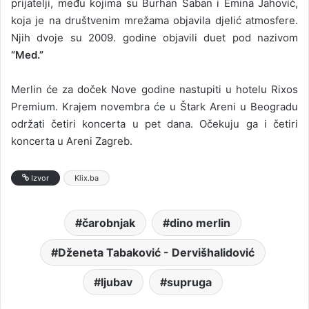
prijatelji, među kojima su Burhan Šaban i Emina Jahović,
koja je na društvenim mrežama objavila djelić atmosfere.
Njih dvoje su 2009. godine objavili duet pod nazivom
“Med.”
Merlin će za doček Nove godine nastupiti u hotelu Rixos
Premium. Krajem novembra će u Štark Areni u Beogradu
održati četiri koncerta u pet dana. Očekuju ga i četiri
koncerta u Areni Zagreb.
Izvor
Klix.ba
čarobnjak
dino merlin
Dženeta Tabaković - Dervišhalidović
ljubav
supruga