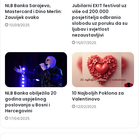
NLB Banka Sarajevo,
Jubilarni EXIT festival uz
Mastercard i Dino Merlin:
više od 200.000
Zauvijek ovako
posjetitelja odbranio
slobodu uz poruku da su
10/09/2025
ljubav i svjetlost
nezaustavljivi
15/07/2025
NLB Banka obilježila 20
10 Najboljih Poklona za
godina uspješnog
Valentinovo
poslovanja u Bosni i
12/02/2025
Hercegovini
17/04/2025