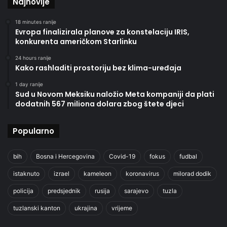
Najnovije
18 minutes ranije
Evropa finalizirala planove za konstelaciju IRIS,
konkurenta američkom Starlinku
24 hours ranije
Kako rashladiti prostoriju bez klima-uređaja
1 day ranije
Sud u Novom Meksiku naložio Meta kompaniji da plati
dodatnih 567 miliona dolara zbog štete djeci
Popularno
bih
Bosna i Hercegovina
Covid-19
fokus
fudbal
istaknuto
izrael
kameleon
koronavirus
milorad dodik
policija
predsjednik
rusija
sarajevo
tuzla
tuzlanski kanton
ukrajina
vrijeme