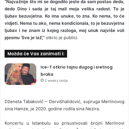
“Najvažnije što mi se dogodilo jeste da sam postao dedo,
dedo Dino i sada je taj mali moja velika radost. To je
ljubav bezuvjetna. Ko ima unuke, to zna. Ko nema, to će
vidjeti. Nema tu ako, nema kondicionala, to je bezuvjetna
ljubav i ne znam iz kojeg razloga, moj unuk najviše voli
pjesmu ‘Sve je laž’,”
otkrio je publici.
Možda će Vas zanimati i:
Ice-T otkrio tajnu dugog i sretnog
braka
3 weeks ranije
Dženeta Tabaković – Dervišhalidović, supruga Merlinovog
sina Hamze, je 2020. godine rodila sina Nezira.
Koncertu u Istanbulu su prisustvovali brojni Merlinovi