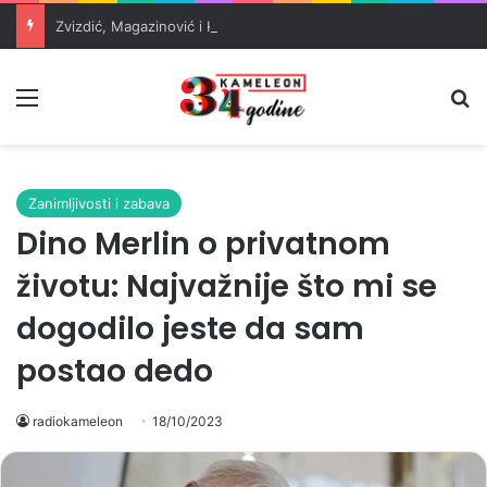
Zvizdić, Magazinović i Kojović traže poseban status za Memorijalni centar Srebrenica
Meni
Pr
Zanimljivosti i zabava
Dino Merlin o privatnom
životu: Najvažnije što mi se
dogodilo jeste da sam
postao dedo
radiokameleon
18/10/2023