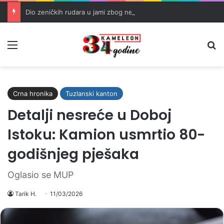
Dio zeničkih rudara u jami zbog neisplaćenih plata i problema sa zdravstvenim knjižicama
Meni
Pr
Crna hronika
Tuzlanski kanton
Detalji nesreće u Doboj
Istoku: Kamion usmrtio 80-
godišnjeg pješaka
Oglasio se MUP
Tarik H.
11/03/2026