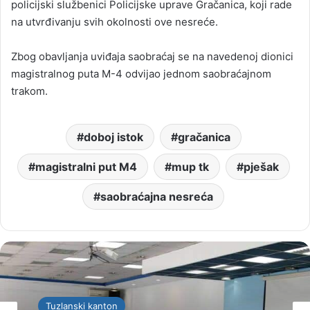
policijski službenici Policijske uprave Gračanica, koji rade
na utvrđivanju svih okolnosti ove nesreće.
Zbog obavljanja uviđaja saobraćaj se na navedenoj dionici
magistralnog puta M-4 odvijao jednom saobraćajnom
trakom.
doboj istok
gračanica
magistralni put M4
mup tk
pješak
saobraćajna nesreća
Tuzlanski kanton