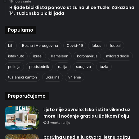
16 hours ranije
Hiljade biciklista ponovo stižu na ulice Tuzle: Zakazana
14. Tuzlanska biciklijada
Popularno
bih
Bosna i Hercegovina
Covid-19
fokus
fudbal
istaknuto
izrael
kameleon
koronavirus
milorad dodik
policija
predsjednik
rusija
sarajevo
tuzla
tuzlanski kanton
ukrajina
vrijeme
Preporučujemo
Ljeto nije završilo: Iskoristite vikend uz
more i 1 noćenje gratis u Baškom Polju
3 weeks ranije
barČina u nedjelju otvara ljetnu baštu