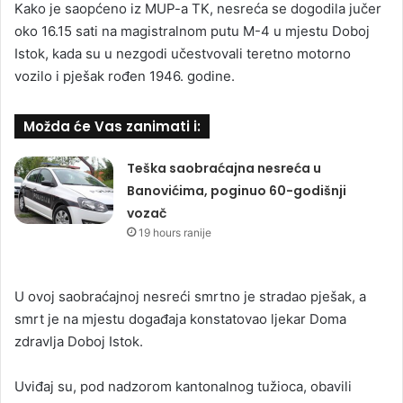
Kako je saopćeno iz MUP-a TK, nesreća se dogodila jučer
oko 16.15 sati na magistralnom putu M-4 u mjestu Doboj
Istok, kada su u nezgodi učestvovali teretno motorno
vozilo i pješak rođen 1946. godine.
Možda će Vas zanimati i:
Teška saobraćajna nesreća u
Banovićima, poginuo 60-godišnji
vozač
19 hours ranije
U ovoj saobraćajnoj nesreći smrtno je stradao pješak, a
smrt je na mjestu događaja konstatovao ljekar Doma
zdravlja Doboj Istok.
Uviđaj su, pod nadzorom kantonalnog tužioca, obavili