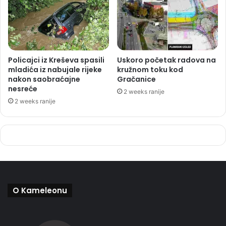
Policajci iz Kreševa spasili
Uskoro početak radova na
mladića iz nabujale rijeke
kružnom toku kod
nakon saobraćajne
Gračanice
nesreće
2 weeks ranije
2 weeks ranije
O Kameleonu