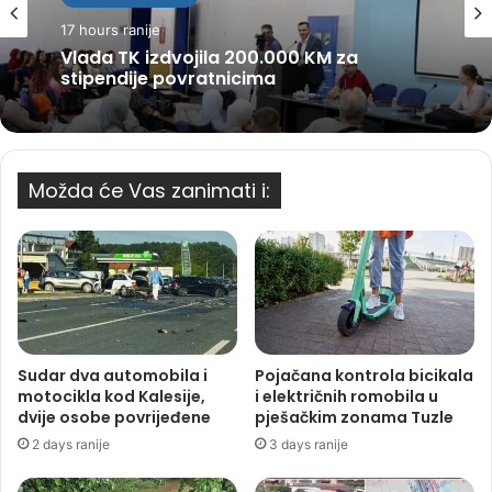
17 hours ranije
Vlada TK izdvojila 200.000 KM za
stipendije povratnicima
Možda će Vas zanimati i:
Sudar dva automobila i
Pojačana kontrola bicikala
motocikla kod Kalesije,
i električnih romobila u
dvije osobe povrijeđene
pješačkim zonama Tuzle
2 days ranije
3 days ranije