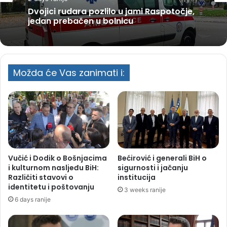
Dvojici rudara pozlilo u jami Raspotočje,
jedan prebačen u bolnicu
Možda će Vas zanimati i:
Vučić i Dodik o Bošnjacima
Bećirović i generali BiH o
i kulturnom nasljeđu BiH:
sigurnosti i jačanju
Različiti stavovi o
institucija
identitetu i poštovanju
3 weeks ranije
6 days ranije