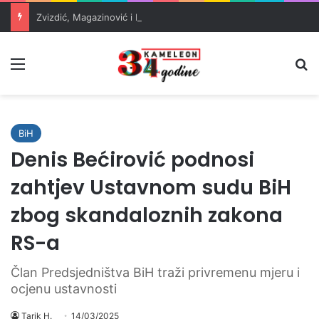
Zvizdić, Magazinović i Kojović traže poseban status za Memorijalni centar Srebrenica
Meni
Pr
BiH
Denis Bećirović podnosi
zahtjev Ustavnom sudu BiH
zbog skandaloznih zakona
RS-a
Član Predsjedništva BiH traži privremenu mjeru i
ocjenu ustavnosti
Tarik H.
14/03/2025