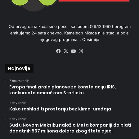
Od prvog dana kada smo počeli sa radom (26.12.1992) program
emitujemo 24 sata dnevno. Kameleon nikada nije stao, a boje
njegovog programa...
Opširnije
Facebook
X
YouTube
Instagram
Najnovije
7 hours ranije
Evropa finalizirala planove za konstelaciju IRIS,
konkurenta američkom Starlinku
1 day ranije
Kako rashladiti prostoriju bez klima-uređaja
1 day ranije
Sud u Novom Meksiku naložio Meta kompaniji da plati
dodatnih 567 miliona dolara zbog štete djeci