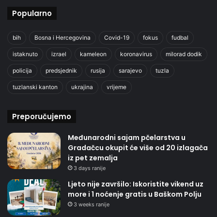
Popularno
bih
Bosna i Hercegovina
Covid-19
fokus
fudbal
istaknuto
izrael
kameleon
koronavirus
milorad dodik
policija
predsjednik
rusija
sarajevo
tuzla
tuzlanski kanton
ukrajina
vrijeme
Preporučujemo
Međunarodni sajam pčelarstva u
Gradačcu okupit će više od 20 izlagača
iz pet zemalja
3 days ranije
Ljeto nije završilo: Iskoristite vikend uz
more i 1 noćenje gratis u Baškom Polju
3 weeks ranije