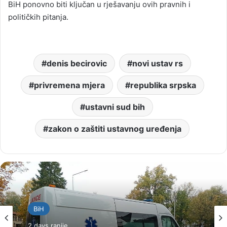
BiH ponovno biti ključan u rješavanju ovih pravnih i
političkih pitanja.
denis becirovic
novi ustav rs
privremena mjera
republika srpska
ustavni sud bih
zakon o zaštiti ustavnog uređenja
BiH
2 days ranije