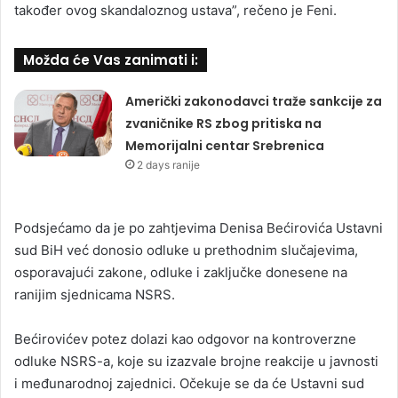
također ovog skandaloznog ustava”, rečeno je Feni.
Možda će Vas zanimati i:
Američki zakonodavci traže sankcije za
zvaničnike RS zbog pritiska na
Memorijalni centar Srebrenica
2 days ranije
Podsjećamo da je po zahtjevima Denisa Bećirovića Ustavni
sud BiH već donosio odluke u prethodnim slučajevima,
osporavajući zakone, odluke i zaključke donesene na
ranijim sjednicama NSRS.
Bećirovićev potez dolazi kao odgovor na kontroverzne
odluke NSRS-a, koje su izazvale brojne reakcije u javnosti
i međunarodnoj zajednici. Očekuje se da će Ustavni sud