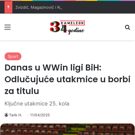
Zvizdić, Magazinović i Kojović traže poseban status za Memorijalni centar Srebrenica
Meni
Pr
Sport
Danas u WWin ligi BiH:
Odlučujuće utakmice u borbi
za titulu
Ključne utakmice 25. kola
Tarik H.
11/04/2025