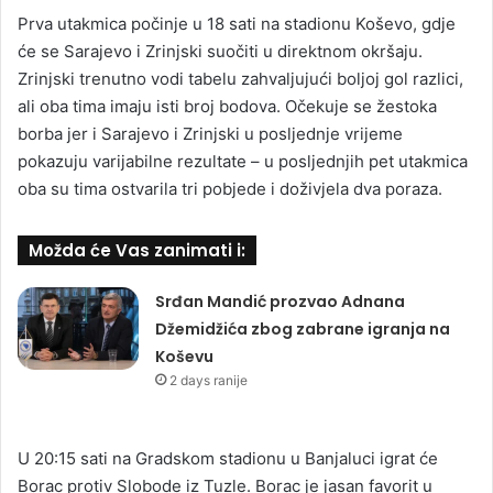
Prva utakmica počinje u 18 sati na stadionu Koševo, gdje
će se Sarajevo i Zrinjski suočiti u direktnom okršaju.
Zrinjski trenutno vodi tabelu zahvaljujući boljoj gol razlici,
ali oba tima imaju isti broj bodova. Očekuje se žestoka
borba jer i Sarajevo i Zrinjski u posljednje vrijeme
pokazuju varijabilne rezultate – u posljednjih pet utakmica
oba su tima ostvarila tri pobjede i doživjela dva poraza.
Možda će Vas zanimati i:
Srđan Mandić prozvao Adnana
Džemidžića zbog zabrane igranja na
Koševu
2 days ranije
U 20:15 sati na Gradskom stadionu u Banjaluci igrat će
Borac protiv Slobode iz Tuzle. Borac je jasan favorit u