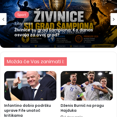
Sport
1 day ranije
Živinice su grad šampiona: Ko danas
osvaja za ovaj grad?
Možda će Vas zanimati i:
Infantino dobio podršku
Dženis Burnić na pragu
uprave Fife unatoč
Hajduka
kritikama
4 days ranije