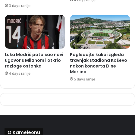
3 days ranije
Luka Modrić potpisao novi
Pogledajte kako izgleda
ugovor s Milanom i otkrio
travnjak stadiona Koševo
razloge ostanka
nakon koncerta Dine
Merlina
4 days ranije
5 days ranije
O Kameleonu