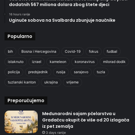
dodatnih 567 miliona dolara zbog štete djeci
16 hours ranije
Uginuće sobova na Svalbardu zbunjuje naučnike
Popularno
bih
Bosna i Hercegovina
Covid-19
fokus
fudbal
istaknuto
izrael
kameleon
koronavirus
milorad dodik
policija
predsjednik
rusija
sarajevo
tuzla
tuzlanski kanton
ukrajina
vrijeme
Preporučujemo
Međunarodni sajam pčelarstva u
Gradačcu okupit će više od 20 izlagača
iz pet zemalja
3 days ranije