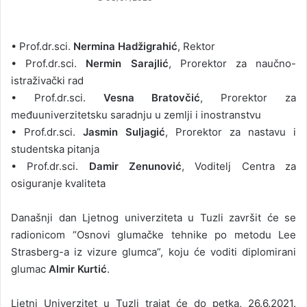
• Prof.dr.sci.
Nermina Hadžigrahić
, Rektor
• Prof.dr.sci.
Nermin Sarajlić
, Prorektor za naučno-
istraživački rad
• Prof.dr.sci.
Vesna Bratovčić
, Prorektor za
međuuniverzitetsku saradnju u zemlji i inostranstvu
• Prof.dr.sci.
Jasmin Suljagić
, Prorektor za nastavu i
studentska pitanja
• Prof.dr.sci.
Damir Zenunović
, Voditelj Centra za
osiguranje kvaliteta
Današnji dan Ljetnog univerziteta u Tuzli završit će se
radionicom “Osnovi glumačke tehnike po metodu Lee
Strasberg-a iz vizure glumca”, koju će voditi diplomirani
glumac
Almir Kurtić
.
Ljetni Univerzitet u Tuzli trajat će do petka, 26.6.2021.