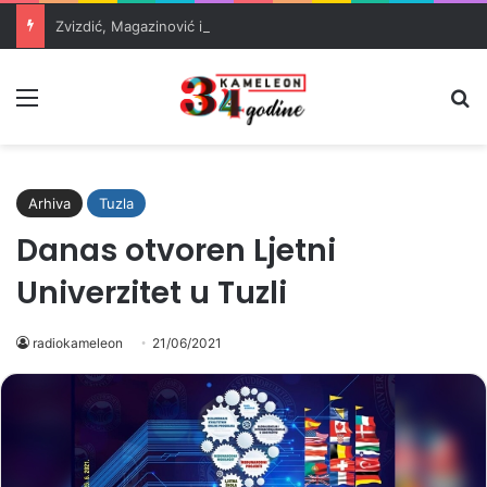
Zvizdić, Magazinović i Kojović traže poseban status za Memorijalni centar Srebrenica
Meni
Pr
Arhiva
Tuzla
Danas otvoren Ljetni
Univerzitet u Tuzli
radiokameleon
21/06/2021