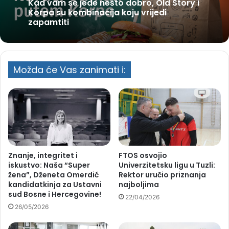
Kad vam se jede nešto dobro, Old Story i
Korpa su kombinacija koju vrijedi
zapamtiti
Možda će Vas zanimati i:
Znanje, integritet i
FTOS osvojio
iskustvo: Naša “Super
Univerzitetsku ligu u Tuzli:
žena”, Dženeta Omerdić
Rektor uručio priznanja
kandidatkinja za Ustavni
najboljima
sud Bosne i Hercegovine!
22/04/2026
26/05/2026