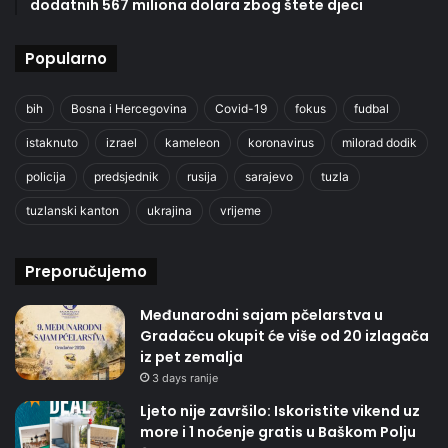
dodatnih 567 miliona dolara zbog štete djeci
Popularno
bih
Bosna i Hercegovina
Covid-19
fokus
fudbal
istaknuto
izrael
kameleon
koronavirus
milorad dodik
policija
predsjednik
rusija
sarajevo
tuzla
tuzlanski kanton
ukrajina
vrijeme
Preporučujemo
Međunarodni sajam pčelarstva u
Gradačcu okupit će više od 20 izlagača
iz pet zemalja
3 days ranije
Ljeto nije završilo: Iskoristite vikend uz
more i 1 noćenje gratis u Baškom Polju