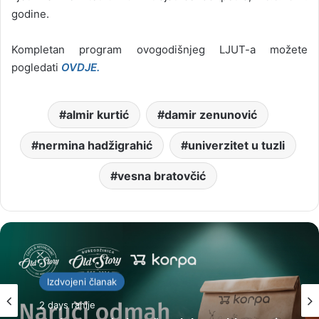
godine.
Kompletan program ovogodišnjeg LJUT-a možete
pogledati
OVDJE.
almir kurtić
damir zenunović
nermina hadžigrahić
univerzitet u tuzli
vesna bratovčić
Izdvojeni članak
2 days ranije