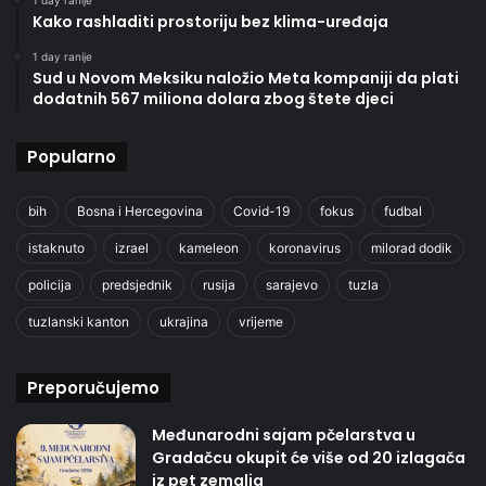
1 day ranije
Kako rashladiti prostoriju bez klima-uređaja
1 day ranije
Sud u Novom Meksiku naložio Meta kompaniji da plati
dodatnih 567 miliona dolara zbog štete djeci
Popularno
bih
Bosna i Hercegovina
Covid-19
fokus
fudbal
istaknuto
izrael
kameleon
koronavirus
milorad dodik
policija
predsjednik
rusija
sarajevo
tuzla
tuzlanski kanton
ukrajina
vrijeme
Preporučujemo
Međunarodni sajam pčelarstva u
Gradačcu okupit će više od 20 izlagača
iz pet zemalja