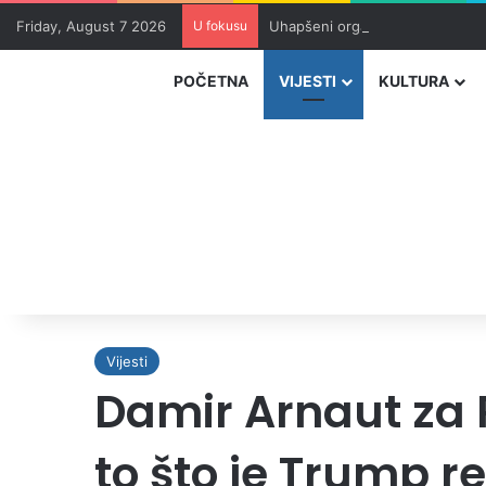
Friday, August 7 2026
U fokusu
Uhapšeni organizatori krijumčar
POČETNA
VIJESTI
KULTURA
Vijesti
Damir Arnaut za 
to što je Trump r