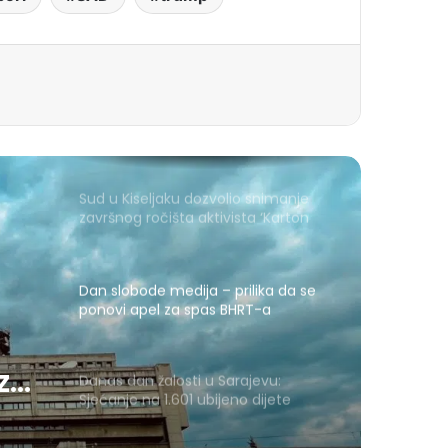
Sud u Kiseljaku dozvolio snimanje
završnog ročišta aktivista ‘Karton
revolucije’
Dan slobode medija – prilika da se
ponovi apel za spas BHRT-a
 za
Danas dan žalosti u Sarajevu:
Sjećanje na 1.601 ubijeno dijete