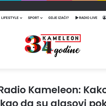
enja migranata preko BiH i Balkana
LIFESTYLE
SPORT
GDJE IZAĆI?
RADIO LIVE
Radio Kameleon: Kak
ekao da su glasovi po