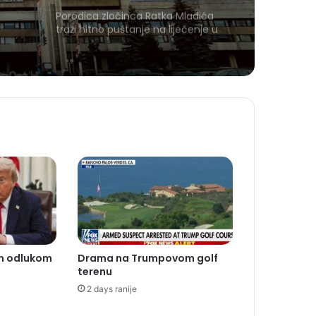
Porodica zločinca Ratka Mladića
traži hitno puštanje na liječenje u
Srbiju
m odlukom
Drama na Trumpovom golf
terenu
2 days ranije