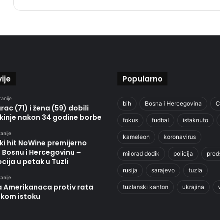
ije
Popularno
ranije
bih
Bosna i Hercegovina
C
ac (71) i žena (59) dobili
kinje nakon 34 godine borbe
fokus
fudbal
istaknuto
anije
kameleon
koronavirus
ki hit NoWine premijerno
u Bosnu i Hercegovinu –
milorad dodik
policija
pred
ija u petak u Tuzli
rusija
sarajevo
tuzla
anije
a Amerikanaca protiv rata
tuzlanski kanton
ukrajina
skom istoku