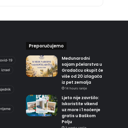
Preporučujemo
Međunarodni
ovid-19
sajam pčelarstva u
Gradačcu okupit će
izrael
više od 20 izlagača
iz pet zemalja
14 hours ranije
sjednik
Ljeto nije završilo:
Iskoristite vikend
vrijeme
uz more i 1 noćenje
gratis u Baškom
Polju
3 weeks ranije