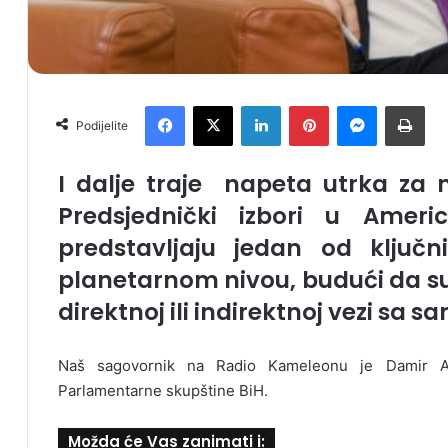
Facebook
X
LinkedIn
Pinterest
Messenger
Print
Podijelite
I dalje traje napeta utrka za
Predsjednički izbori u Amer
predstavljaju jedan od ključn
planetarnom nivou, budući da s
direktnoj ili indirektnoj vezi sa 
Naš sagovornik na Radio Kameleonu je Damir A
Parlamentarne skupštine BiH.
Možda će Vas zanimati i: