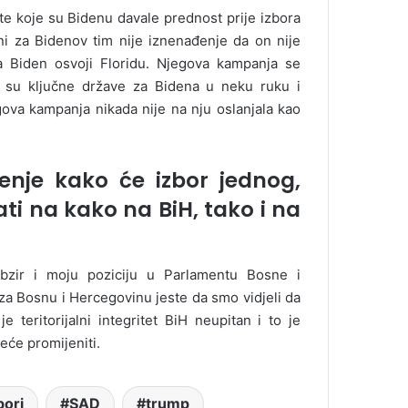
ete koje su Bidenu davale prednost prije izbora
i za Bidenov tim nije iznenađenje da on nije
da Biden osvoji Floridu. Njegova kampanja se
to su ključne države za Bidena u neku ruku i
egova kampanja nikada nije na nju oslanjala kao
enje kako će izbor jednog,
i na kako na BiH, tako i na
bzir i moju poziciju u Parlamentu Bosne i
za Bosnu i Hercegovinu jeste da smo vidjeli da
e teritorijalni integritet BiH neupitan i to je
eće promijeniti.
bori
SAD
trump