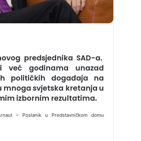
 novog predsjednika SAD-a.
ici već godinama unazad
ih političkih događaja na
u mnoga svjetska kretanja u
samim izbornim rezultatima.
rnaut – Poslanik u Predstavničkom domu