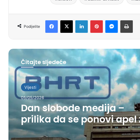
Facebook
X
LinkedIn
Pinterest
Messenger
Print
Podijelite
Čitajte sljedeće
Vijesti
05/05/2026
Dan slobode medija –
prilika da se ponovi apel
spas BHRT-a