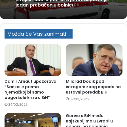
jedan prebačen u bolnicu
Možda će Vas zanimati i:
Damir Arnaut upozorava:
Milorad Dodik pod
“Sankcije prema
istragom zbog napada na
Njemačkoj bi samo
ustavni poredak BiH
pogoršale krizu u BiH”
07/03/2025
24/03/2025
Gorivo u BiH među
najskupljima u Evropi u
odnosu na primanja