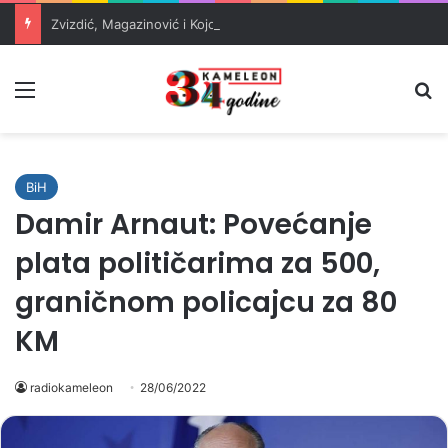
Zvizdić, Magazinović i Kojović traže poseban status za Memorijalni centar Srebrenica
Meni
Pr
BiH
Damir Arnaut: Povećanje
plata političarima za 500,
graničnom policajcu za 80
KM
radiokameleon
28/06/2022