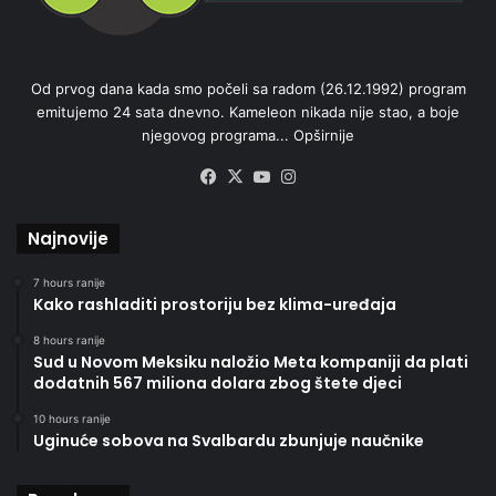
Od prvog dana kada smo počeli sa radom (26.12.1992) program
emitujemo 24 sata dnevno. Kameleon nikada nije stao, a boje
njegovog programa...
Opširnije
Facebook
X
YouTube
Instagram
Najnovije
7 hours ranije
Kako rashladiti prostoriju bez klima-uređaja
8 hours ranije
Sud u Novom Meksiku naložio Meta kompaniji da plati
dodatnih 567 miliona dolara zbog štete djeci
10 hours ranije
Uginuće sobova na Svalbardu zbunjuje naučnike