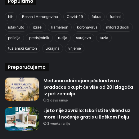
Popularno
bih
Bosna i Hercegovina
Covid-19
fokus
fudbal
istaknuto
izrael
kameleon
koronavirus
milorad dodik
policija
predsjednik
rusija
sarajevo
tuzla
tuzlanski kanton
ukrajina
vrijeme
Preporučujemo
Međunarodni sajam pčelarstva u
Gradačcu okupit će više od 20 izlagača
iz pet zemalja
2 days ranije
Ljeto nije završilo: Iskoristite vikend uz
more i 1 noćenje gratis u Baškom Polju
3 weeks ranije