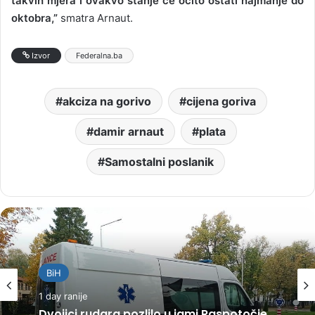
takvih mjera i ovakvo stanje će očito ostati najmanje do
oktobra,”
smatra Arnaut.
Izvor
Federalna.ba
akciza na gorivo
cijena goriva
damir arnaut
plata
Samostalni poslanik
BiH
1 day ranije
Dvojici rudara pozlilo u jami Raspotočje,