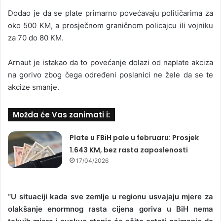
Dodao je da se plate primarno povećavaju političarima za
oko 500 KM, a prosječnom graničnom policajcu ili vojniku
za 70 do 80 KM.
Arnaut je istakao da to povećanje dolazi od naplate akciza
na gorivo zbog čega određeni poslanici ne žele da se te
akcize smanje.
Možda će Vas zanimati i:
Plate u FBiH pale u februaru: Prosjek
1.643 KM, bez rasta zaposlenosti
17/04/2026
“U situaciji kada sve zemlje u regionu usvajaju mjere za
olakšanje enormnog rasta cijena goriva u BiH nema