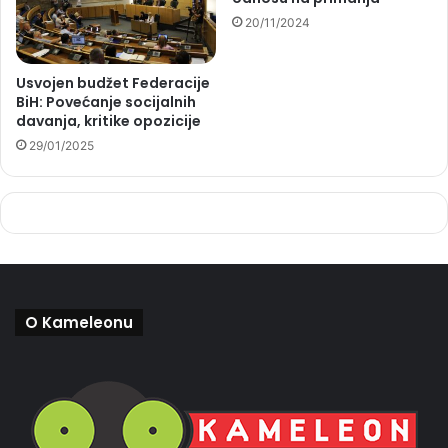
20/11/2024
Usvojen budžet Federacije
BiH: Povećanje socijalnih
davanja, kritike opozicije
29/01/2025
O Kameleonu