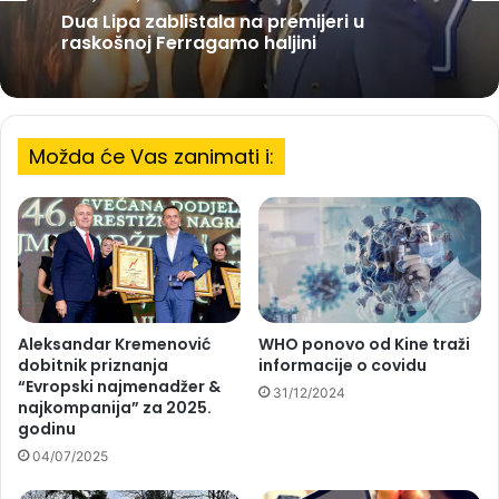
Dua Lipa zablistala na premijeri u
raskošnoj Ferragamo haljini
Možda će Vas zanimati i:
Aleksandar Kremenović
WHO ponovo od Kine traži
dobitnik priznanja
informacije o covidu
“Evropski najmenadžer &
31/12/2024
najkompanija” za 2025.
godinu
04/07/2025