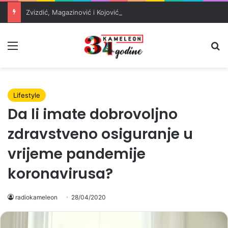
Zvizdić, Magazinović i Kojović traže poseban status za Memorijalni centar Srebrenica
Meni
Pr
Lifestyle
Da li imate dobrovoljno
zdravstveno osiguranje u
vrijeme pandemije
koronavirusa?
radiokameleon
28/04/2020