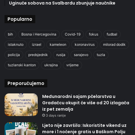
Uginuće sobova na Svalbardu zbunjuje naučnike
Popularno
bih
Bosna i Hercegovina
Covid-19
fokus
fudbal
istaknuto
izrael
kameleon
koronavirus
milorad dodik
policija
predsjednik
rusija
sarajevo
tuzla
tuzlanski kanton
ukrajina
vrijeme
Preporučujemo
Međunarodni sajam pčelarstva u
Gradačcu okupit će više od 20 izlagača
iz pet zemalja
3 days ranije
Ljeto nije završilo: Iskoristite vikend uz
more i 1 noćenje gratis u Baškom Polju