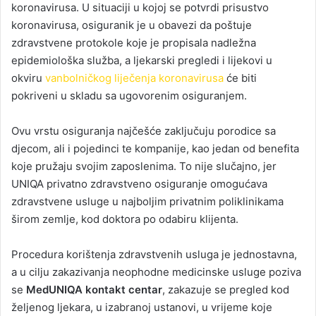
koronavirusa. U situaciji u kojoj se potvrdi prisustvo
koronavirusa, osiguranik je u obavezi da poštuje
zdravstvene protokole koje je propisala nadležna
epidemiološka služba, a ljekarski pregledi i lijekovi u
okviru
vanbolničkog liječenja koronavirusa
će biti
pokriveni u skladu sa ugovorenim osiguranjem.
Ovu vrstu osiguranja najčešće zaključuju porodice sa
djecom, ali i pojedinci te kompanije, kao jedan od benefita
koje pružaju svojim zaposlenima. To nije slučajno, jer
UNIQA privatno zdravstveno osiguranje omogućava
zdravstvene usluge u najboljim privatnim poliklinikama
širom zemlje, kod doktora po odabiru klijenta.
Procedura korištenja zdravstvenih usluga je jednostavna,
a u cilju zakazivanja neophodne medicinske usluge poziva
se
MedUNIQA kontakt centar
, zakazuje se pregled kod
željenog ljekara, u izabranoj ustanovi, u vrijeme koje