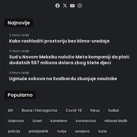
Facebook
X
YouTube
Instagram
Najnovije
2 hours ranije
Kako rashladiti prostoriju bez klima-uređaja
2 hours ranije
Sud u Novom Meksiku naložio Meta kompaniji da plati
dodatnih 567 miliona dolara zbog štete djeci
4 hours ranije
Uginuće sobova na Svalbardu zbunjuje naučnike
Popularno
bih
Bosna i Hercegovina
Covid-19
fokus
fudbal
istaknuto
izrael
kameleon
koronavirus
milorad dodik
policija
predsjednik
rusija
sarajevo
tuzla