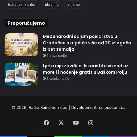
tuzlanski kanton
ukrajina
vrijeme
Preporučujemo
Međunarodni sajam pčelarstva u
Gradačcu okupit će više od 20 izlagača
iz pet zemalja
2 days ranije
Ljeto nije završilo: Iskoristite vikend uz
more i 1 noćenje gratis u Baškom Polju
3 weeks ranije
© 2026. Radio Kameleon doo | Development:
colosseum.ba
Facebook
X
YouTube
Instagram