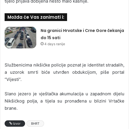
tijelo prijava dobijena nešto malo kasnije.
Možda će Vas zanimati i:
Na granici Hrvatske i Crne Gore čekanja
do 15 sati
4 days ranije
Službenicima nikšićke policije poznat je identitet stradalih,
a uzorok smrti biće utvrđen obdukcijom, piše portal
“Vijesti”.
Slano jezero je vještačka akumulacija u zapadnom dijelu
Nikšićkog polja, a tijela su pronađena u blizini Vrtačke
brane.
Izvor
BHRT