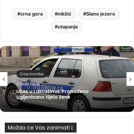
crna gora
nikšić
Slano jezero
utapanje
Crna hronika
3 days ranije
Užas u Laktašima: Pronađeno
ugljenisano tijelo žene
Možda će Vas zanimati i: