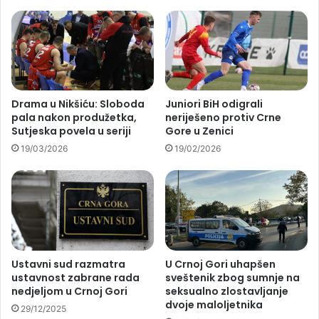
Drama u Nikšiću: Sloboda
Juniori BiH odigrali
pala nakon produžetka,
neriješeno protiv Crne
Sutjeska povela u seriji
Gore u Zenici
19/03/2026
19/02/2026
Ustavni sud razmatra
U Crnoj Gori uhapšen
ustavnost zabrane rada
sveštenik zbog sumnje na
nedjeljom u Crnoj Gori
seksualno zlostavljanje
dvoje maloljetnika
29/12/2025