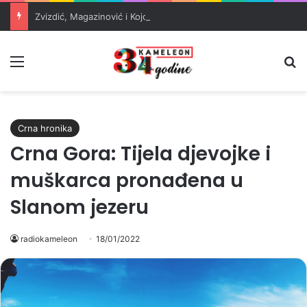
Zvizdić, Magazinović i Kojović traže poseban status za Memorijalni centar Srebrenica
Meni
Pr
Crna hronika
Crna Gora: Tijela djevojke i
muškarca pronađena u
Slanom jezeru
radiokameleon
18/01/2022