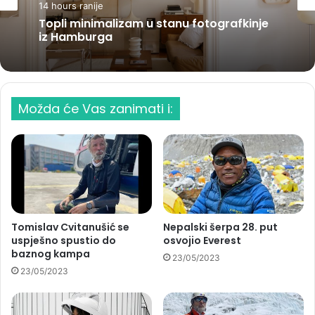
14 hours ranije
Topli minimalizam u stanu fotografkinje
iz Hamburga
Možda će Vas zanimati i:
Tomislav Cvitanušić se
Nepalski šerpa 28. put
uspješno spustio do
osvojio Everest
baznog kampa
23/05/2023
23/05/2023