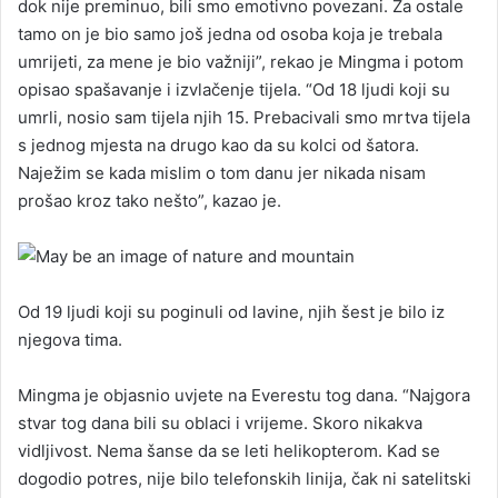
dok nije preminuo, bili smo emotivno povezani. Za ostale
tamo on je bio samo još jedna od osoba koja je trebala
umrijeti, za mene je bio važniji”, rekao je Mingma i potom
opisao spašavanje i izvlačenje tijela. “Od 18 ljudi koji su
umrli, nosio sam tijela njih 15. Prebacivali smo mrtva tijela
s jednog mjesta na drugo kao da su kolci od šatora.
Naježim se kada mislim o tom danu jer nikada nisam
prošao kroz tako nešto”, kazao je.
Od 19 ljudi koji su poginuli od lavine, njih šest je bilo iz
njegova tima.
Mingma je objasnio uvjete na Everestu tog dana. “Najgora
stvar tog dana bili su oblaci i vrijeme. Skoro nikakva
vidljivost. Nema šanse da se leti helikopterom. Kad se
dogodio potres, nije bilo telefonskih linija, čak ni satelitski