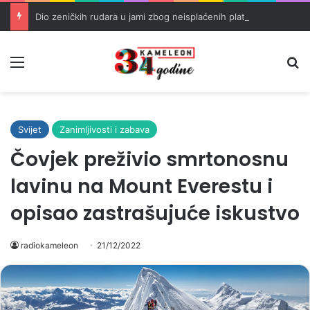
Dio zeničkih rudara u jami zbog neisplaćenih plata i problema sa zdravstvenim knjižicama
Meni
Pr
Svijet
Zanimljivosti i zabava
Čovjek preživio smrtonosnu
lavinu na Mount Everestu i
opisao zastrašujuće iskustvo
radiokameleon
21/12/2022