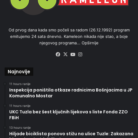
Od prvog dana kada smo počeli sa radom (26.12.1992) program
emitujemo 24 sata dnevno. Kameleon nikada nije stao, a boje
njegovog programa...
Opširnije
Facebook
X
YouTube
Instagram
Najnovije
11 hours ranije
Inspekcija poništila otkaze radnicima Bošnjacima u JP
Komunalno Mostar
11 hours ranije
UKC Tuzla bez šest ključnih lijekova s liste Fonda ZZO
FBiH
13 hours ranije
Hiljade biciklista ponovo stižu na ulice Tuzle: Zakazana