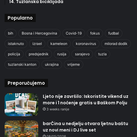
14. Tuzlanska biciklijada
Popularno
bih
Bosna i Hercegovina
Covid-19
fokus
fudbal
istaknuto
izrael
kameleon
koronavirus
milorad dodik
policija
predsjednik
rusija
sarajevo
tuzla
tuzlanski kanton
ukrajina
vrijeme
Preporučujemo
Ljeto nije završilo: Iskoristite vikend uz
more i 1 noćenje gratis u Baškom Polju
3 weeks ranije
barČina u nedjelju otvara ljetnu baštu
uz novi meni i DJ live set
08/05/2026