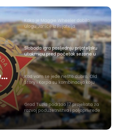
Kako je Maggie Wheeler dobila
ulogu Janice iz Prijatelja
Sloboda igra posljednju prijateljsku
utakmicu pred početak sezone u
Gračanici
Kad vam se jede nešto dobro, Old
ed
Story i Korpa su kombinacija koju
vrijedi zapamtiti
ici
Grad Tuzla podržao 17 projekata za
razvoj poduzetništva i poljoprivrede
su