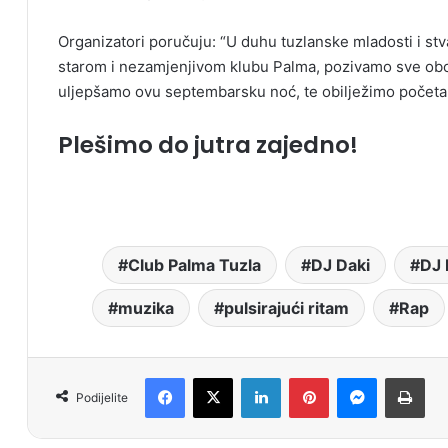
Organizatori poručuju: “U duhu tuzlanske mladosti i 
starom i nezamjenjivom klubu Palma, pozivamo sve obo
uljepšamo ovu septembarsku noć, te obilježimo početa
Plešimo do jutra zajedno!
Club Palma Tuzla
DJ Daki
DJ 
muzika
pulsirajući ritam
Rap
Facebook
X
LinkedIn
Pinterest
Messenger
Print
Podijelite