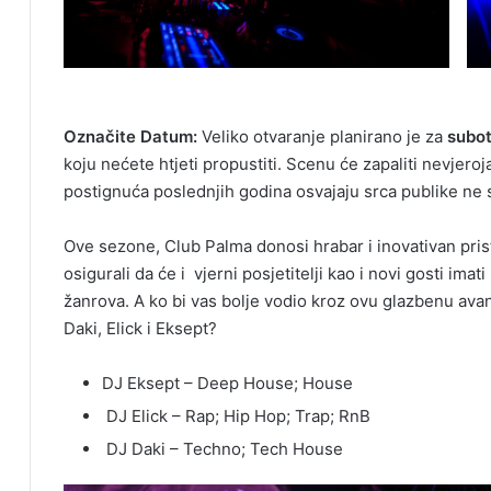
Označite Datum:
Veliko otvaranje planirano je za
subot
koju nećete htjeti propustiti. Scenu će zapaliti nevjeroj
postignuća poslednjih godina osvajaju srca publike ne 
Ove sezone, Club Palma donosi hrabar i inovativan pris
osigurali da će i vjerni posjetitelji kao i novi gosti ima
žanrova. A ko bi vas bolje vodio kroz ovu glazbenu avan
Daki, Elick i Eksept?
DJ Eksept – Deep House; House
DJ Elick – Rap; Hip Hop; Trap; RnB
DJ Daki – Techno; Tech House