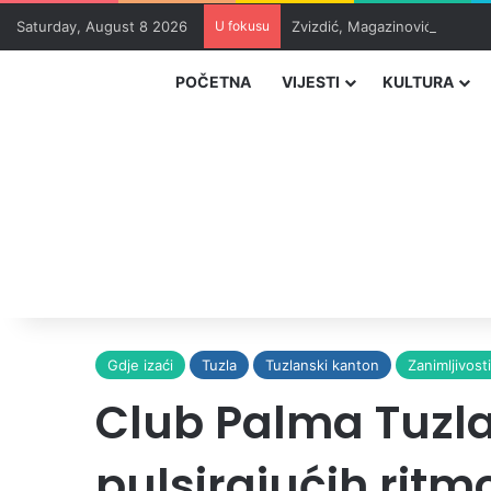
Saturday, August 8 2026
U fokusu
Zvizdić, Magazinović i Kojovi
POČETNA
VIJESTI
KULTURA
Gdje izaći
Tuzla
Tuzlanski kanton
Zanimljivost
Club Palma Tuzla
pulsirajućih ritm