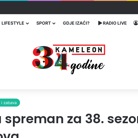
ć traže poseban status za Memorijalni centar Srebrenica
LIFESTYLE
SPORT
GDJE IZAĆI?
RADIO LIVE
i i zabava
 spreman za 38. sezon
ova