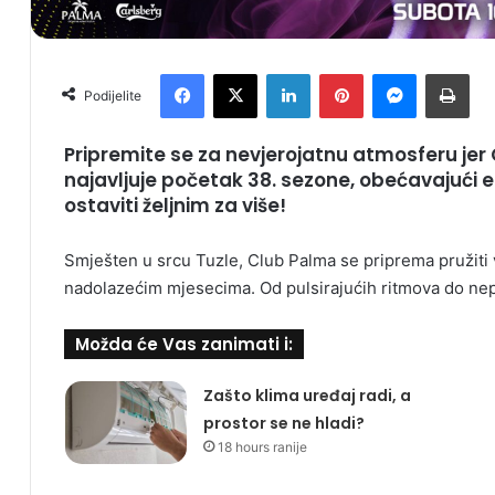
Facebook
X
LinkedIn
Pinterest
Messenger
Print
Podijelite
Pripremite se za nevjerojatnu atmosferu jer
najavljuje početak
38. sezone
, obećavajući e
ostaviti željnim za više!
Smješten u srcu Tuzle, Club Palma se priprema pružit
nadolazećim mjesecima. Od pulsirajućih ritmova do nep
Možda će Vas zanimati i:
Zašto klima uređaj radi, a
prostor se ne hladi?
18 hours ranije