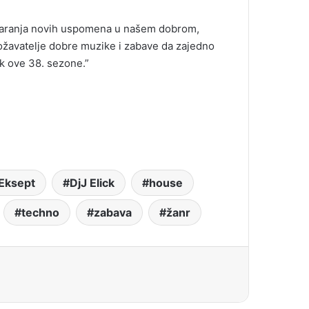
stvaranja novih uspomena u našem dobrom,
žavatelje dobre muzike i zabave da zajedno
k ove 38. sezone.”
Eksept
DjJ Elick
house
techno
zabava
žanr