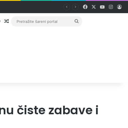
Facebook
X
YouTube
Instag
Pri
Prijava
Random članak
Pretražite
šareni
portal
u čiste zabave i