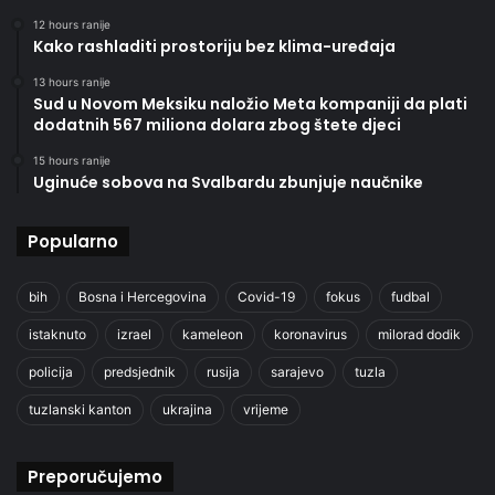
12 hours ranije
Kako rashladiti prostoriju bez klima-uređaja
13 hours ranije
Sud u Novom Meksiku naložio Meta kompaniji da plati
dodatnih 567 miliona dolara zbog štete djeci
15 hours ranije
Uginuće sobova na Svalbardu zbunjuje naučnike
Popularno
bih
Bosna i Hercegovina
Covid-19
fokus
fudbal
istaknuto
izrael
kameleon
koronavirus
milorad dodik
policija
predsjednik
rusija
sarajevo
tuzla
tuzlanski kanton
ukrajina
vrijeme
Preporučujemo