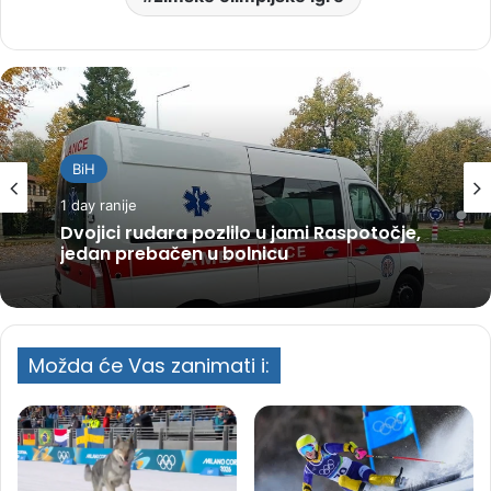
BiH
1 day ranije
Dvojici rudara pozlilo u jami Raspotočje,
jedan prebačen u bolnicu
Možda će Vas zanimati i: