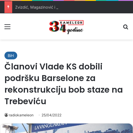
Zvizdić, Magazinović i Kojović traže poseban status za Memorijalni centar Srebrenica
Meni
Pr
BiH
Članovi Vlade KS dobili
podršku Barselone za
rekonstrukciju bob staze na
Trebeviću
radiokameleon
25/04/2022