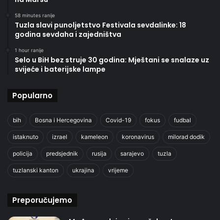
58 minutes ranije
Tuzla slavi punoljetstvo Festivala sevdalinke: 18
godina sevdaha i zajedništva
1 hour ranije
Selo u BiH bez struje 30 godina: Mještani se snalaze uz
svijeće i baterijske lampe
Popularno
bih
Bosna i Hercegovina
Covid-19
fokus
fudbal
istaknuto
izrael
kameleon
koronavirus
milorad dodik
policija
predsjednik
rusija
sarajevo
tuzla
tuzlanski kanton
ukrajina
vrijeme
Preporučujemo