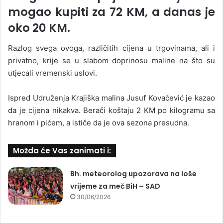
mogao kupiti za 72 KM, a danas je
oko 20 KM.
Razlog svega ovoga, različitih cijena u trgovinama, ali i
privatno, krije se u slabom doprinosu maline na što su
utjecali vremenski uslovi.
Ispred Udruženja Krajiška malina Jusuf Kovačević je kazao
da je cijena nikakva. Berači koštaju 2 KM po kilogramu sa
hranom i pićem, a ističe da je ova sezona presudna.
Možda će Vas zanimati i:
Bh. meteorolog upozorava na loše
vrijeme za meč BiH – SAD
30/06/2026