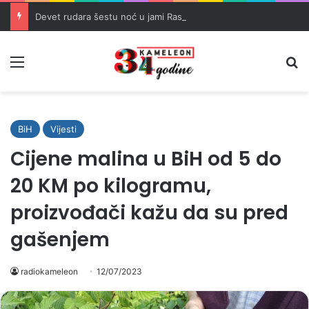
Devet rudara šestu noć u jami Raspotočje traži isplatu dugovanih plaća
Meni
Pr
BiH
Vijesti
Cijene malina u BiH od 5 do
20 KM po kilogramu,
proizvođači kažu da su pred
gašenjem
radiokameleon
12/07/2023