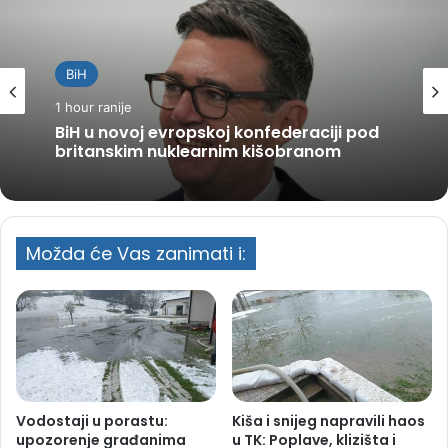
BiH
1 hour ranije
BiH u novoj evropskoj konfederaciji pod
britanskim nuklearnim kišobranom
Možda će Vas zanimati i:
Vodostaji u porastu:
Kiša i snijeg napravili haos
upozorenje građanima
u TK: Poplave, klizišta i