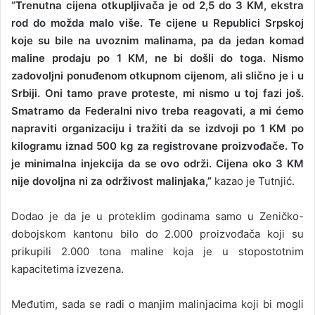
“Trenutna cijena otkupljivača je od 2,5 do 3 KM, ekstra
rod do možda malo više. Te cijene u Republici Srpskoj
koje su bile na uvoznim malinama, pa da jedan komad
maline prodaju po 1 KM, ne bi došli do toga. Nismo
zadovoljni ponuđenom otkupnom cijenom, ali slično je i u
Srbiji. Oni tamo prave proteste, mi nismo u toj fazi još.
Smatramo da Federalni nivo treba reagovati, a mi ćemo
napraviti organizaciju i tražiti da se izdvoji po 1 KM po
kilogramu iznad 500 kg za registrovane proizvođače. To
je minimalna injekcija da se ovo održi. Cijena oko 3 KM
nije dovoljna ni za održivost malinjaka,”
kazao je Tutnjić.
Dodao je da je u proteklim godinama samo u Zeničko-
dobojskom kantonu bilo do 2.000 proizvođača koji su
prikupili 2.000 tona maline koja je u stopostotnim
kapacitetima izvezena.
Međutim, sada se radi o manjim malinjacima koji bi mogli