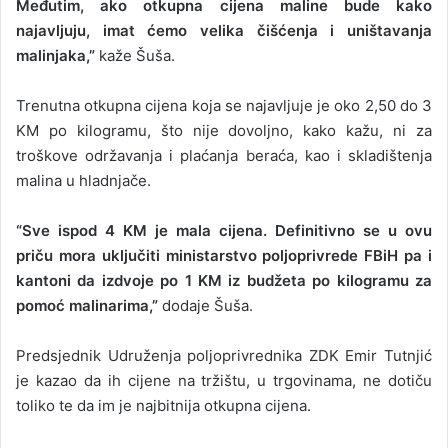
Međutim, ako otkupna cijena maline bude kako
najavljuju, imat ćemo velika čišćenja i uništavanja
malinjaka,”
kaže Šuša.
Trenutna otkupna cijena koja se najavljuje je oko 2,50 do 3
KM po kilogramu, što nije dovoljno, kako kažu, ni za
troškove održavanja i plaćanja beraća, kao i skladištenja
malina u hladnjače.
“Sve ispod 4 KM je mala cijena. Definitivno se u ovu
priču mora uključiti ministarstvo poljoprivrede FBiH pa i
kantoni da izdvoje po 1 KM iz budžeta po kilogramu za
pomoć malinarima,”
dodaje Šuša.
Predsjednik Udruženja poljoprivrednika ZDK Emir Tutnjić
je kazao da ih cijene na tržištu, u trgovinama, ne dotiču
toliko te da im je najbitnija otkupna cijena.