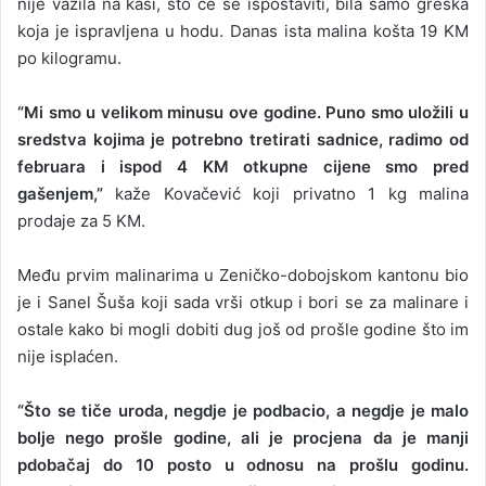
nije važila na kasi, što će se ispostaviti, bila samo greška
koja je ispravljena u hodu. Danas ista malina košta 19 KM
po kilogramu.
“Mi smo u velikom minusu ove godine. Puno smo uložili u
sredstva kojima je potrebno tretirati sadnice, radimo od
februara i ispod 4 KM otkupne cijene smo pred
gašenjem,”
kaže Kovačević koji privatno 1 kg malina
prodaje za 5 KM.
Među prvim malinarima u Zeničko-dobojskom kantonu bio
je i Sanel Šuša koji sada vrši otkup i bori se za malinare i
ostale kako bi mogli dobiti dug još od prošle godine što im
nije isplaćen.
“Što se tiče uroda, negdje je podbacio, a negdje je malo
bolje nego prošle godine, ali je procjena da je manji
pdobačaj do 10 posto u odnosu na prošlu godinu.