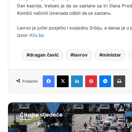
Dan kasnije, trebalo je da se sastane sa tri člana Pred
Komšić načinili iznenada odbili da se sastanu.
Lavrov je jučer posjetio i susjednu Srbiju, a danas je u 
Izvor:
Klix.ba
dragan čavić
lavrov
ministar
Facebook
X
LinkedIn
Pinterest
Messenger
Print
Podijelite
Čitajte sljedeće