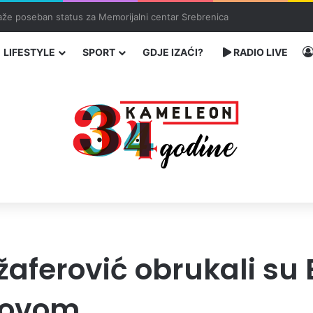
ka: učenik ubio babu i dedu, pa pucao na nastavnike i đake
LIFESTYLE
SPORT
GDJE IZAĆI?
RADIO LIVE
žaferović obrukali su
rovom