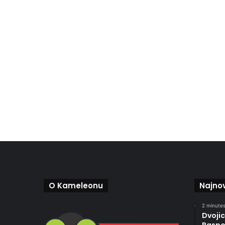
O Kameleonu
Najnov
2 minutes
Dvojic