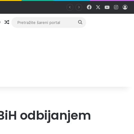
Facebook
X
YouTube
Instag
Pri
Prijava
Random članak
Pretražite
šareni
portal
 BiH odbijanjem