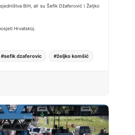
sjedništva BiH, ali su Šefik Džaferović i Željko
posjeti Hrvatskoj.
sefik dzaferovic
željko komšić
Dvojici rudara pozlilo u jami
Raspotočje, jedan prebačen u
bolnicu