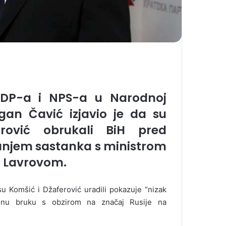
NDP-a i NPS-a u Narodnoj
gan Čavić izjavio je da su
rović obrukali BiH pred
njem sastanka s ministrom
m Lavrovom.
su Komšić i Džaferović uradili pokazuje “nizak
iđenu bruku s obzirom na značaj Rusije na