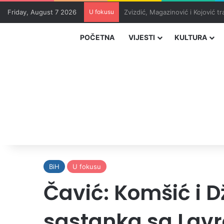
Friday, August 7 2026
U fokusu
Masakr u školi u blizini Bangko
POČETNA
VIJESTI
KULTURA
BiH
U fokusu
Čavić: Komšić i D
sastanka sa Lav