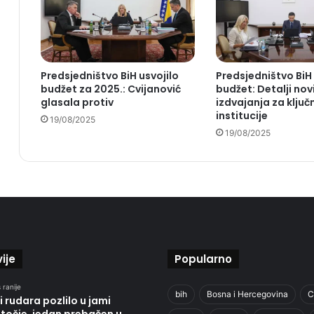
Predsjedništvo BiH usvojilo
Predsjedništvo BiH
budžet za 2025.: Cvijanović
budžet: Detalji nov
glasala protiv
izdvajanja za ključ
institucije
19/08/2025
19/08/2025
ije
Popularno
 ranije
bih
Bosna i Hercegovina
C
i rudara pozlilo u jami