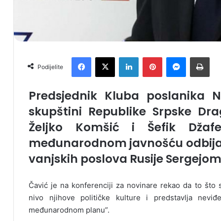
Facebook
X
LinkedIn
Pinterest
Messenger
Print
Podijelite
Predsjednik Kluba poslanika 
skupštini Republike Srpske Dra
Željko Komšić i Šefik Džafe
međunarodnom javnošću odbija
vanjskih poslova Rusije Sergejo
Čavić je na konferenciji za novinare rekao da to što 
nivo njihove političke kulture i predstavlja nev
međunarodnom planu”.