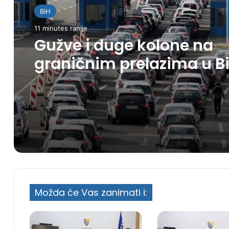
BiH
11 minutes ranije
Gužve i duge kolone na
graničnim prelazima u B
Možda će Vas zanimati i: