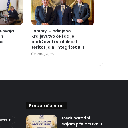
 usvaja
Lammy: Ujedinjeno
ih
Kraljevstvo će i dalje
ne
podržavati stabilnost i
teritorijalni integritet BiH
17/06/2025
Preporučujemo
Međunarodni
ovid-19
sajam pčelarstva u