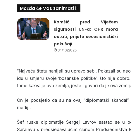
Možda će Vas zanimati i:
Komšić pred Vijećem
sigurnosti UN-a: OHR mora
ostati, prijete secesionistički
pokušaji
31/10/2025
“Najveću štetu nanijeli su upravo sebi. Pokazali su neo
idu u smjeru svoje ‘bosanske politike’, što nije dobro
tome kakva je ovo zemlja, jeste i govori da je ova zemlj
On je podsjetio da su na ovaj “diplomatski skandal” n
mediji.
Šef ruske diplomatije Sergej Lavrov sastao se u p
Sarajevu s predsjedavajućim članom Predsjedništva