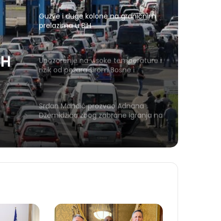
Gužve i duge kolone na graničnim
prelazima u BiH
iH
Upozorenje na visoke temperature i
rizik od požara širom Bosne i
Hercegovine
Srđan Mandić prozvao Adnana
Džemidžića zbog zabrane igranja na
Koševu