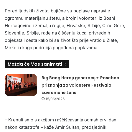
Pored ljudskih života, bujične su poplave napravile
ogromnu materijalnu štetu, a brojni volonteri iz Bosni i
Hercegovine i zemalja regije, Hrvatske, Srbije, Crne Gore,
Slovenije, Srbije, rade na čišćenju kuća, privrednih
objekata i cesta kako bi se život što prije vratio u Zlate,
Mirke i druga područja pogođena poplavama.
Možda će Vas zanimati i:
Big Bang Heroji generacije: Posebna
priznanja za volontere Festivala
savremene žene
15/06/2026
– Krenuli smo s akcijom raščišćavanja odmah prvi dan
nakon katastrofe – kaže Amir Sultan, predsjednik