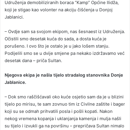
Udruženja demobiliziranih boraca “Kamp” Općine Ilidža,
koji je stigao kao volonter na akciju čišćenja u Donjoj
Jablanici.
– Ovdje sam sa svojom ekipom, nas šesnaest iz Udruženja.
Očistili smo desetak kuća do sada, a dosta kuća je
porušeno. I ovo što je ostalo je u jako lošem stanju.
Podijelili smo se u dvije smjene pa nekako izdržavamo već
desetak dana – priča Sultan.
Njegova ekipa je našla tijelo stradalog stanovnika Donje
Jablanice.
– Dok smo raščišćavali oko kuće osjetio sam da je u blizini
tijelo po mirisu, te sam zovnuo tim iz Civilne zaštite i bager
koji su se odmah prihvatili posla i pošli kopati. Nakon
nekog vremena kopanja i uklanjanja kamenja i mulja našli
su tijelo i izvukli ga na površinu – prepričava Sultan nimalo