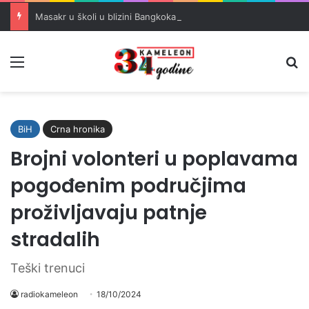
Masakr u školi u blizini Bangkoka: učenik ubio babu i dedu, pa pucao na nastavnike i đake
Meni
Pr
BiH
Crna hronika
Brojni volonteri u poplavama
pogođenim područjima
proživljavaju patnje
stradalih
Teški trenuci
radiokameleon
18/10/2024