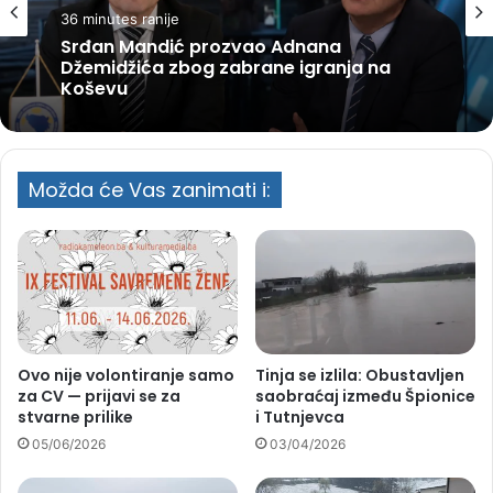
36 minutes ranije
Srđan Mandić prozvao Adnana
Džemidžića zbog zabrane igranja na
Koševu
Možda će Vas zanimati i:
Ovo nije volontiranje samo
Tinja se izlila: Obustavljen
za CV — prijavi se za
saobraćaj između Špionice
stvarne prilike
i Tutnjevca
05/06/2026
03/04/2026