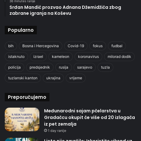
36 minutes ranije
Srđan Mandić prozvao Adnana Džemidžića zbog
zabrane igranja na Koševu
Popularno
bih
Bosna i Hercegovina
Covid-19
fokus
fudbal
istaknuto
izrael
kameleon
koronavirus
milorad dodik
policija
predsjednik
rusija
sarajevo
tuzla
tuzlanski kanton
ukrajina
vrijeme
Preporučujemo
Međunarodni sajam pčelarstva u
Gradačcu okupit će više od 20 izlagača
iz pet zemalja
1 day ranije
Ljeto nije završilo: Iskoristite vikend uz