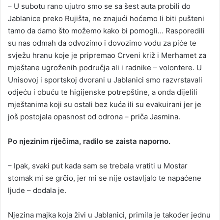
– U subotu rano ujutro smo se sa šest auta probili do
Jablanice preko Rujišta, ne znajući hoćemo li biti pušteni
tamo da damo što možemo kako bi pomogli… Rasporedili
su nas odmah da odvozimo i dovozimo vodu za piće te
svježu hranu koje je pripremao Crveni križ i Merhamet za
mještane ugroženih područja ali i radnike – volontere. U
Unisovoj i sportskoj dvorani u Jablanici smo razvrstavali
odjeću i obuću te higijenske potrepštine, a onda dijelili
mještanima koji su ostali bez kuća ili su evakuirani jer je
još postojala opasnost od odrona – priča Jasmina.
Po njezinim riječima, radilo se zaista naporno.
– Ipak, svaki put kada sam se trebala vratiti u Mostar
stomak mi se grčio, jer mi se nije ostavljalo te napaćene
ljude – dodala je.
Njezina majka koja živi u Jablanici, primila je također jednu