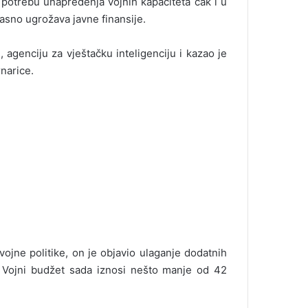
potrebu unapređenja vojnih kapaciteta čak i u
sno ugrožava javne finansije.
genciju za vještačku inteligenciju i kazao je
narice.
 vojne politike, on je objavio ulaganje dodatnih
e. Vojni budžet sada iznosi nešto manje od 42