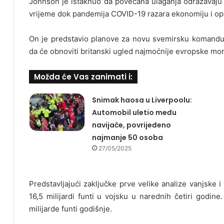
Johnson je istaknuo da povećana ulaganja odražavaju 
vrijeme dok pandemija COVID-19 razara ekonomiju i opa
On je predstavio planove za novu svemirsku komandu, a
da će obnoviti britanski ugled najmoćnije evropske mor
Možda će Vas zanimati i:
Snimak haosa u Liverpoolu:
Automobil uletio među
navijače, povrijeđeno
najmanje 50 osoba
27/05/2025
Predstavljajući zaključke prve velike analize vanjske i
16,5 milijardi funti u vojsku u narednih četiri godin
milijarde funti godišnje.