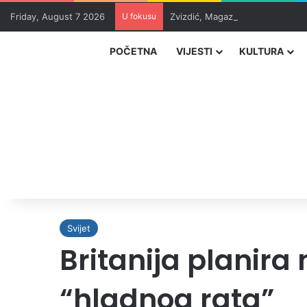
Friday, August 7 2026
U fokusu
Zvizdić, Magazinović i Kojović 
POČETNA
VIJESTI
KULTURA
Svijet
Britanija planira
“hladnog rata”