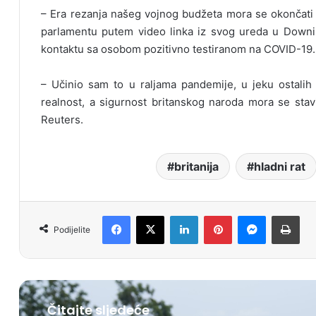
– Era rezanja našeg vojnog budžeta mora se okončati 
parlamentu putem video linka iz svog ureda u Downing
kontaktu sa osobom pozitivno testiranom na COVID-19.
– Učinio sam to u raljama pandemije, u jeku ostalih 
realnost, a sigurnost britanskog naroda mora se stavi
Reuters.
britanija
hladni rat
Facebook
X
LinkedIn
Pinterest
Messenger
Print
Podijelite
Čitajte sljedeće