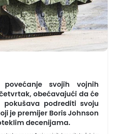
e povećanje svojih vojnih
četvrtak, obećavajući da će
k pokušava podrediti svoju
oji je premijer Boris Johnson
roteklim decenijama.