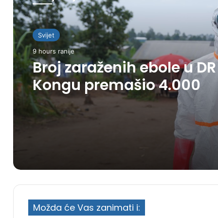
Svijet
9 hours ranije
Broj zaraženih ebole u DR
Kongu premašio 4.000
Možda će Vas zanimati i: