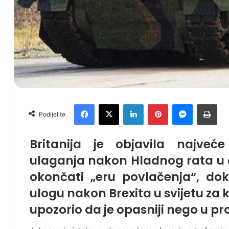
Facebook
X
LinkedIn
Pinterest
Messenger
Print
Podijelite
Britanija je objavila najveć
ulaganja nakon Hladnog rata u 
okončati „eru povlačenja“, do
ulogu nakon Brexita u svijetu za k
upozorio da je opasniji nego u p