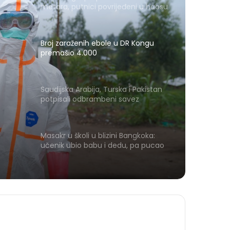
metara, putnici povrijeđeni u haosu
Broj zaraženih ebole u DR Kongu
premašio 4.000
Saudijska Arabija, Turska i Pakistan
potpisali odbrambeni savez
Masakr u školi u blizini Bangkoka:
učenik ubio babu i dedu, pa pucao
na nastavnike i đake