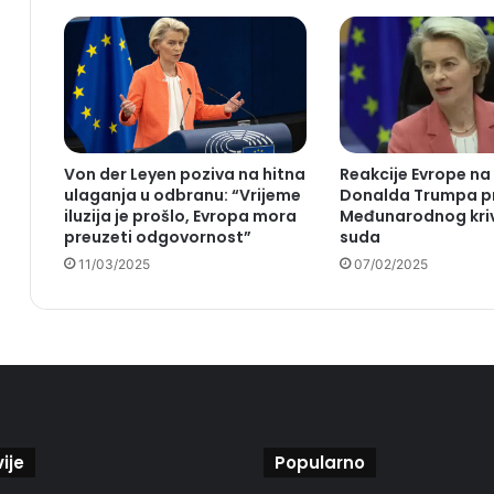
Von der Leyen poziva na hitna
Reakcije Evrope na
ulaganja u odbranu: “Vrijeme
Donalda Trumpa p
iluzija je prošlo, Evropa mora
Međunarodnog kri
preuzeti odgovornost”
suda
11/03/2025
07/02/2025
ije
Popularno