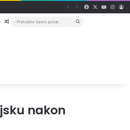
Facebook
X
YouTube
Instag
Pri
Prijava
Random članak
Pretražite
šareni
portal
ojsku nakon