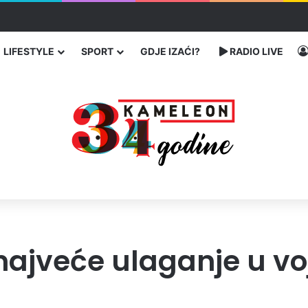
traže poseban status za Memorijalni centar Srebrenica
LIFESTYLE
SPORT
GDJE IZAĆI?
RADIO LIVE
 najveće ulaganje u v