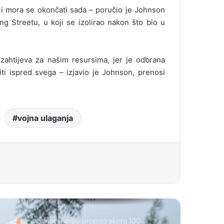
i mora se okončati sada – poručio je Johnson
 Streetu, u koji se izolirao nakon što bio u
zahtijeva za našim resursima, jer je odbrana
ti ispred svega – izjavio je Johnson, prenosi
vojna ulaganja
Avion naglo propao skoro 100