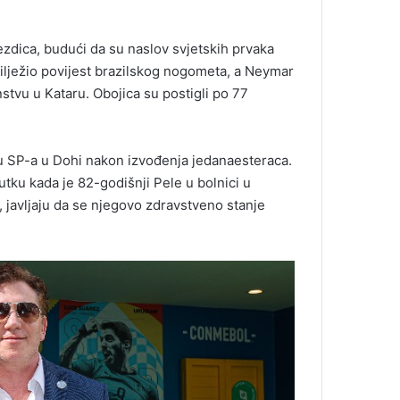
ezdica, budući da su naslov svjetskih prvaka
 obilježio povijest brazilskog nogometa, a Neymar
nstvu u Kataru. Obojica su postigli po 77
lu SP-a u Dohi nakon izvođenja jedanaesteraca.
tku kada je 82-godišnji Pele u bolnici u
 javljaju da se njegovo zdravstveno stanje