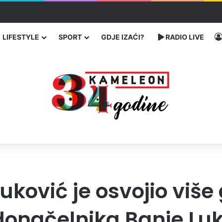
traže poseban status za Memorijalni centar Srebrenica
LIFESTYLE
SPORT
GDJE IZAĆI?
RADIO LIVE
uković je osvojio više
donačelnika Banje Lu