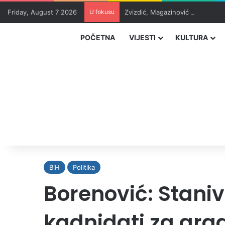
Friday, August 7 2026
U fokusu
Zvizdić, Magazinović i Kojović 
POČETNA
VIJESTI
KULTURA
BiH
Politika
Borenović: Staniv
kadnidati za gra