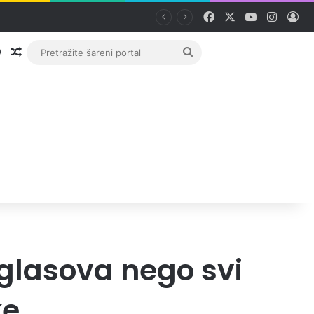
Facebook
X
YouTube
Instag
Pri
Prijava
Random članak
Pretražite
šareni
portal
 glasova nego svi
ke