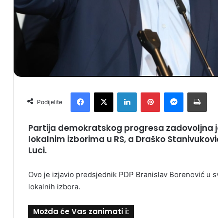
Facebook
X
LinkedIn
Pinterest
Messenger
Print
Podijelite
Partija demokratskog progresa zadovoljna j
lokalnim izborima u RS, a Draško Stanivuković
Luci.
Ovo je izjavio predsjednik PDP Branislav Borenović u
lokalnih izbora.
Možda će Vas zanimati i: