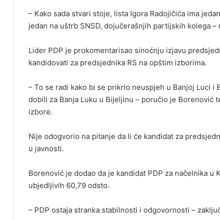
– Kako sada stvari stoje, lista Igora Radojičića ima jed
jedan na uštrb SNSD, dojučerašnjih partijskih kolega –
Lider PDP je prokomentarisao sinoćnju izjavu predsje
kandidovati za predsjednika RS na opštim izborima.
– To se radi kako bi se prikrio neuspjeh u Banjoj Luci i Bi
dobili za Banja Luku u Bijeljinu – poručio je Borenović 
izbore.
Nije odogvorio na pitanje da li će kandidat za predsjedn
u javnosti.
Borenović je dodao da je kandidat PDP za načelnika u 
ubjedljivih 60,79 odsto.
– PDP ostaja stranka stabilnosti i odgovornosti – zaklju