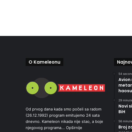
O Kameleonu
Najnov
54 second
Avion
metara
haosu
29 minute
Novi s
Od prvog dana kada smo počeli sa radom
BiH
(26.12.1992) program emitujemo 24 sata
dnevno. Kameleon nikada nije stao, a boje
56 minute
Broj z
njegovog programa...
Opširnije