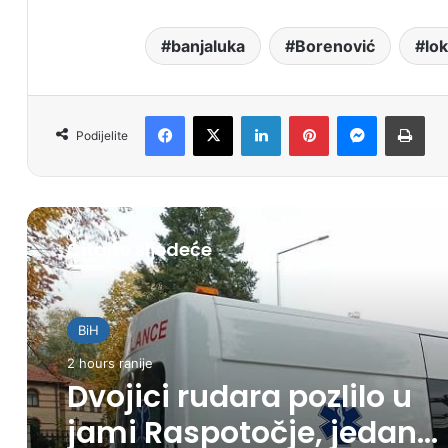
banjaluka
Borenović
lok
Facebook
X
LinkedIn
Pinterest
Messenger
Print
Podijelite
Čitajte sljedeće
BiH
2 hours ranije
Dvojici rudara pozlilo u
jami Raspotočje, jedan