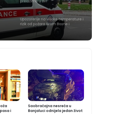
prelazima u BiH
Upozorenje na visoke temperature i
rizik od požara širom Bosne i
Hercegovine
roža
Saobraćajna nesreća u
 pasa i
Banjaluci odnijela jedan život