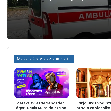
prebačen u bolnicu
Možda će Vas zanimati i:
Svjetske zvijezde Sébastien
Banjaluka uvodi st
Léger i Denis Sulta dolaze na
pravila za vlasnike