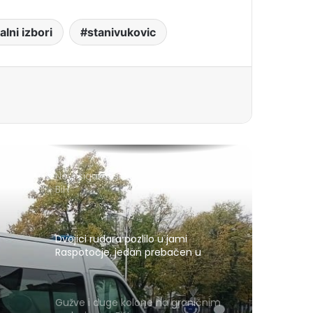
alni izbori
stanivukovic
Novi sigurnosni sistem za izbore u
BiH
Dvojici rudara pozlilo u jami
Raspotočje, jedan prebačen u
bolnicu
Gužve i duge kolone na graničnim