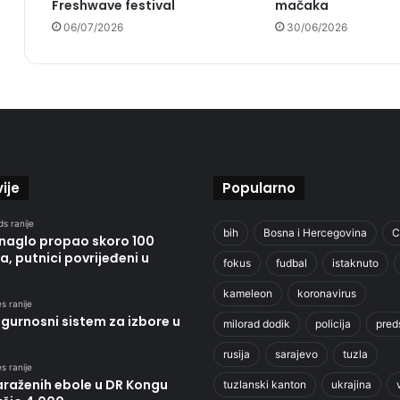
Freshwave festival
mačaka
06/07/2026
30/06/2026
ije
Popularno
s ranije
bih
Bosna i Hercegovina
C
 naglo propao skoro 100
, putnici povrijeđeni u
fokus
fudbal
istaknuto
kameleon
koronavirus
s ranije
igurnosni sistem za izbore u
milorad dodik
policija
pred
rusija
sarajevo
tuzla
s ranije
araženih ebole u DR Kongu
tuzlanski kanton
ukrajina