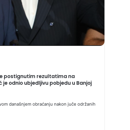
e postignutim rezultatima na
 je odnio ubjedljivu pobjedu u Banjoj
 svom današnjem obraćanju nakon juče održanih