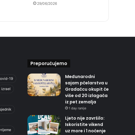
29/06/2026
Preporučujemo
Međunarodni
ovid-19
sajam pčelarstva u
Gradačcu okupit će
izrael
više od 20 izlagača
iz pet zemalja
1 day ranije
sjednik
Ljeto nije završilo:
Iskoristite vikend
vrijeme
uz more i 1 noćenje