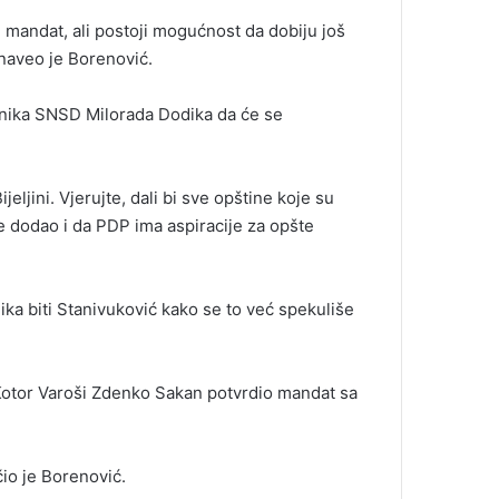
an mandat, ali postoji mogućnost da dobiju još
 naveo je Borenović.
dnika SNSD Milorada Dodika da će se
jeljini. Vjerujte, dali bi sve opštine koje su
te dodao i da PDP ima aspiracije za opšte
ika biti Stanivuković kako se to već spekuliše
Kotor Varoši Zdenko Sakan potvrdio mandat sa
čio je Borenović.