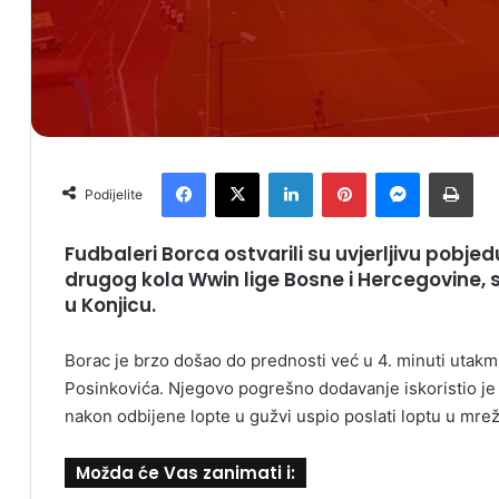
Facebook
X
LinkedIn
Pinterest
Messenger
Print
Podijelite
Fudbaleri Borca ostvarili su uvjerljivu pobj
drugog kola Wwin lige Bosne i Hercegovine, 
u Konjicu.
Borac je brzo došao do prednosti već u 4. minuti utak
Posinkovića. Njegovo pogrešno dodavanje iskoristio je Ku
nakon odbijene lopte u gužvi uspio poslati loptu u mrež
Možda će Vas zanimati i: