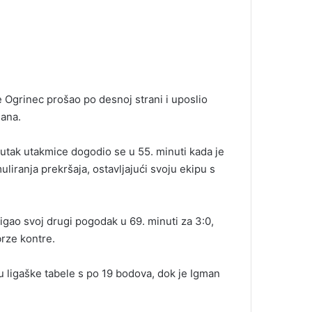
e Ogrinec prošao po desnoj strani i uposlio
mana.
nutak utakmice dogodio se u 55. minuti kada je
liranja prekršaja, ostavljajući svoju ekipu s
tigao svoj drugi pogodak u 69. minuti za 3:0,
brze kontre.
 ligaške tabele s po 19 bodova, dok je Igman