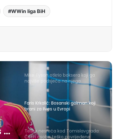
WWin liga BiH
Mike Tyson otkrio boksera koji ga
najviše podsjeća na njega
Faris Krkalić: Bosanski golman koji
brani za Ilves u Evropi
s u
Teška nesreća kod Tomislavgrada:
Četiri osobe teško povrijeđene