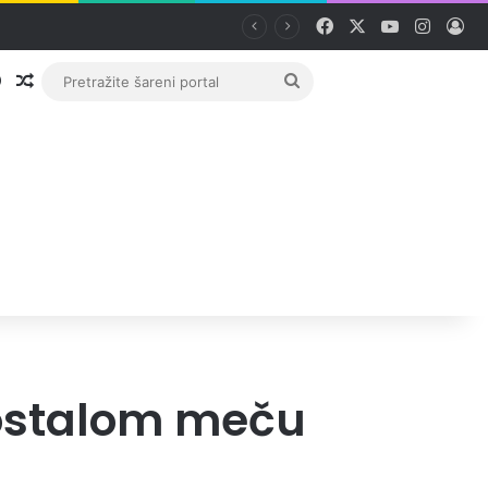
Facebook
X
YouTube
Instag
Pri
Prijava
Random članak
Pretražite
šareni
portal
aostalom meču