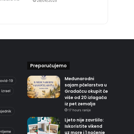
28/04/2025
Preporučujemo
Međunarodni
ovid-19
sajam pčelarstva u
Gradačcu okupit će
izrael
više od 20 izlagača
iz pet zemalja
17 hours ranije
sjednik
Ljeto nije završilo:
Iskoristite vikend
vrijeme
uz more i 1 noćenje