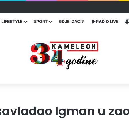
enja migranata preko BiH i Balkana
LIFESTYLE
SPORT
GDJE IZAĆI?
RADIO LIVE
o savladao Igman u z