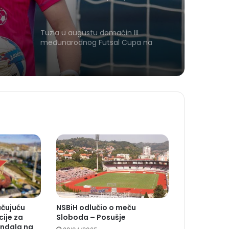
Tuzla u augustu domaćin III
međunarodnog Futsal Cupa na
Zrnu Soli
učujuću
NSBiH odlučio o meču
cije za
Sloboda – Posušje
ndala na