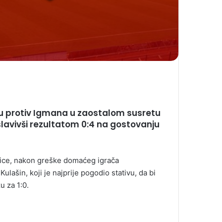
edu protiv Igmana u zaostalom susretu
slavivši rezultatom 0:4 na gostovanju
mice, nakon greške domaćeg igrača
lašin, koji je najprije pogodio stativu, da bi
u za 1:0.