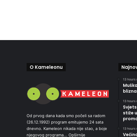
O Kameleonu
Najnov
13 hours 
Muškar
blizna
13 hours 
Svjets
stiže 
Od prvog dana kada smo počeli sa radom
promoc
(26.12.1992) program emitujemo 24 sata
dnevno. Kameleon nikada nije stao, a boje
13 hours 
Većin
njegovog programa...
Opširnije