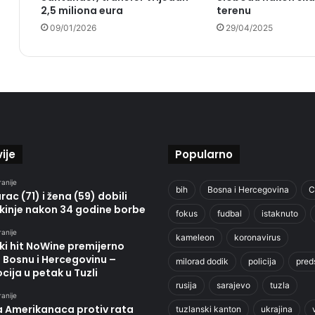
2,5 miliona eura
terenu
09/01/2026
29/04/2025
ije
Popularno
ranije
bih
Bosna i Hercegovina
C
ac (71) i žena (59) dobili
kinje nakon 34 godine borbe
fokus
fudbal
istaknuto
ranije
kameleon
koronavirus
ki hit NoWine premijerno
u Bosnu i Hercegovinu –
milorad dodik
policija
pred
ija u petak u Tuzli
rusija
sarajevo
tuzla
ranije
a Amerikanaca protiv rata
tuzlanski kanton
ukrajina