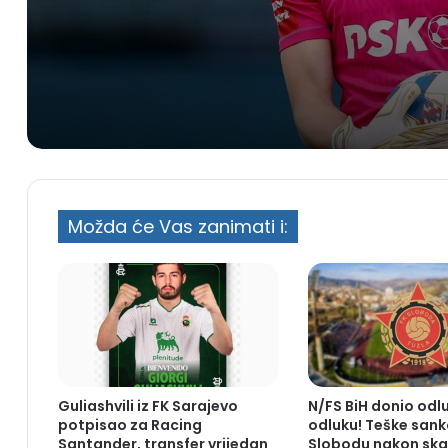
Evropi
Možda će Vas zanimati i:
Guliashvili iz FK Sarajevo
N/FS BiH donio odl
potpisao za Racing
odluku! Teške sank
Santander, transfer vrijedan
Slobodu nakon ska