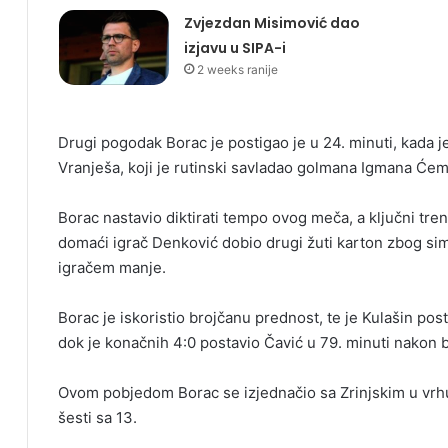
Zvjezdan Misimović dao
izjavu u SIPA-i
2 weeks ranije
Drugi pogodak Borac je postigao je u 24. minuti, kada j
Vranješa, koji je rutinski savladao golmana Igmana Će
Borac nastavio diktirati tempo ovog meča, a ključni tre
domaći igrač Denković dobio drugi žuti karton zbog simu
igračem manje.
Borac je iskoristio brojčanu prednost, te je Kulašin pos
dok je konačnih 4:0 postavio Čavić u 79. minuti nakon 
Ovom pobjedom Borac se izjednačio sa Zrinjskim u vrhu
šesti sa 13.