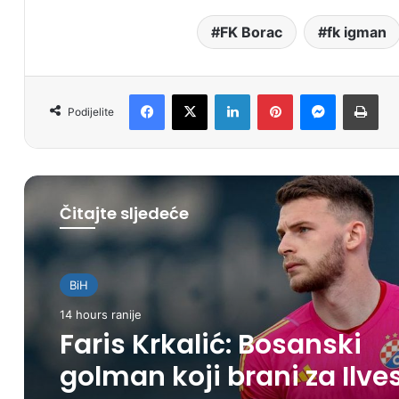
FK Borac
fk igman
Facebook
X
LinkedIn
Pinterest
Messenger
Print
Podijelite
Čitajte sljedeće
BiH
14 hours ranije
Faris Krkalić: Bosanski
golman koji brani za Ilve