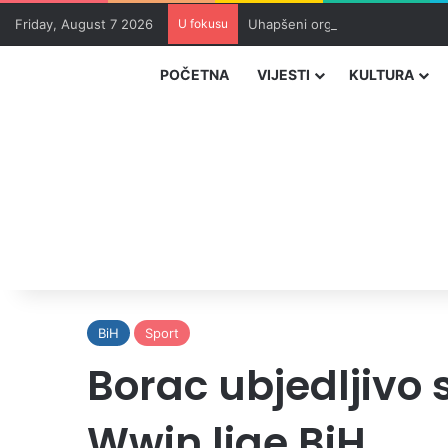
Friday, August 7 2026
U fokusu
Uhapšeni organizatori krijumčar
POČETNA
VIJESTI
KULTURA
BiH
Sport
Borac ubjedljiv
Wwin lige BiH