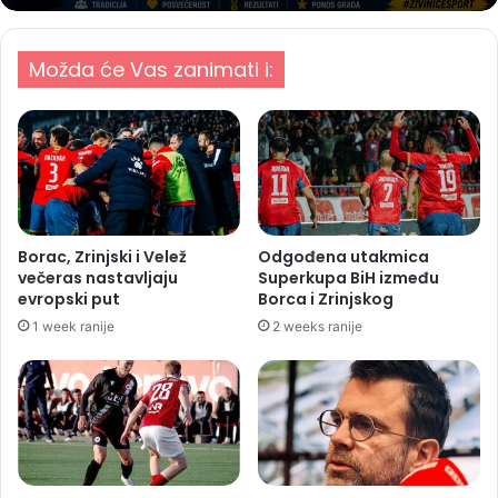
Možda će Vas zanimati i:
Borac, Zrinjski i Velež
Odgođena utakmica
večeras nastavljaju
Superkupa BiH između
evropski put
Borca i Zrinjskog
1 week ranije
2 weeks ranije