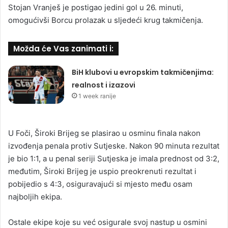
Stojan Vranješ je postigao jedini gol u 26. minuti,
omogućivši Borcu prolazak u sljedeći krug takmičenja.
Možda će Vas zanimati i:
BiH klubovi u evropskim takmičenjima:
realnost i izazovi
1 week ranije
U Foči, Široki Brijeg se plasirao u osminu finala nakon
izvođenja penala protiv Sutjeske. Nakon 90 minuta rezultat
je bio 1:1, a u penal seriji Sutjeska je imala prednost od 3:2,
međutim, Široki Brijeg je uspio preokrenuti rezultat i
pobijedio s 4:3, osiguravajući si mjesto među osam
najboljih ekipa.
Ostale ekipe koje su već osigurale svoj nastup u osmini