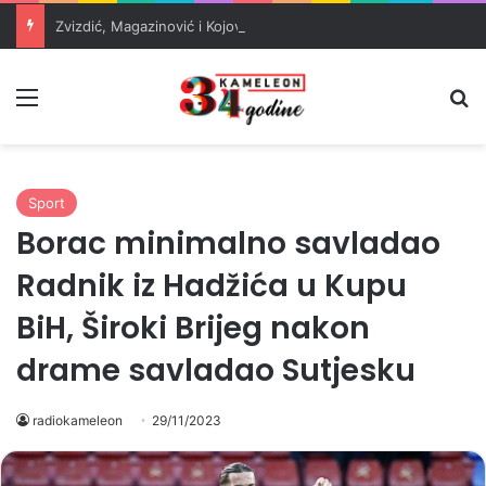
Zvizdić, Magazinović i Kojović traže poseban status za Memorijalni centar Srebrenica
Meni
Pr
Sport
Borac minimalno savladao
Radnik iz Hadžića u Kupu
BiH, Široki Brijeg nakon
drame savladao Sutjesku
radiokameleon
29/11/2023