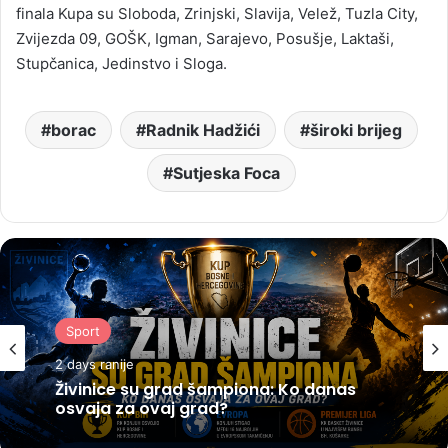
finala Kupa su Sloboda, Zrinjski, Slavija, Velež, Tuzla City,
Zvijezda 09, GOŠK, Igman, Sarajevo, Posušje, Laktaši,
Stupčanica, Jedinstvo i Sloga.
borac
Radnik Hadžići
široki brijeg
Sutjeska Foca
Sport
2 days ranije
Živinice su grad šampiona: Ko danas
osvaja za ovaj grad?