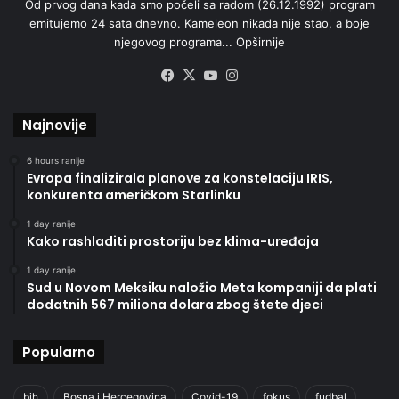
Od prvog dana kada smo počeli sa radom (26.12.1992) program
emitujemo 24 sata dnevno. Kameleon nikada nije stao, a boje
njegovog programa...
Opširnije
Facebook
X
YouTube
Instagram
Najnovije
6 hours ranije
Evropa finalizirala planove za konstelaciju IRIS,
konkurenta američkom Starlinku
1 day ranije
Kako rashladiti prostoriju bez klima-uređaja
1 day ranije
Sud u Novom Meksiku naložio Meta kompaniji da plati
dodatnih 567 miliona dolara zbog štete djeci
Popularno
bih
Bosna i Hercegovina
Covid-19
fokus
fudbal