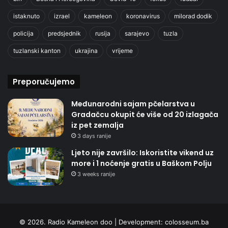
istaknuto
izrael
kameleon
koronavirus
milorad dodik
policija
predsjednik
rusija
sarajevo
tuzla
tuzlanski kanton
ukrajina
vrijeme
Preporučujemo
Međunarodni sajam pčelarstva u
Gradačcu okupit će više od 20 izlagača
iz pet zemalja
3 days ranije
Ljeto nije završilo: Iskoristite vikend uz
more i 1 noćenje gratis u Baškom Polju
3 weeks ranije
© 2026. Radio Kameleon doo | Development:
colosseum.ba